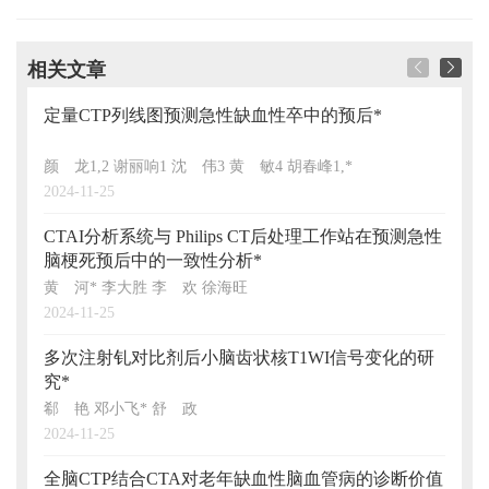
相关文章
定量CTP列线图预测急性缺血性卒中的预后*
基于
研究
颜 龙1,2 谢丽响1 沈 伟3 黄 敏4 胡春峰1,*
裴栩瑶
2024-11-25
2024-1
CTAI分析系统与 Philips CT后处理工作站在预测急性
基于
脑梗死预后中的一致性分析*
多巴
黄 河* 李大胜 李 欢 徐海旺
白管兵
2024-11-25
2024-1
多次注射钆对比剂后小脑齿状核T1WI信号变化的研
OS
究*
相关
郗 艳 邓小飞* 舒 政
孙 瑾
2024-11-25
2024-1
全脑CTP结合CTA对老年缺血性脑血管病的诊断价值
基于