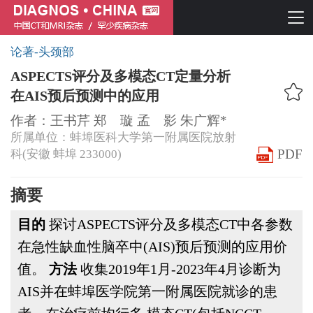
论著-头颈部
ASPECTS评分及多模态CT定量分析
中国CT和MRI杂志
在AIS预后预测中的应用
罕少疾病杂志
作者：王书芹 郑 璇 孟 影 朱广辉*
所属单位：蚌埠医科大学第一附属医院放射
PDF
科(安徽 蚌埠 233000)
摘要
中国CT和MRI杂志
罕少疾病杂志
目的
探讨ASPECTS评分及多模态CT中各参数
在急性缺血性脑卒中(AIS)预后预测的应用价
值。
方法
收集2019年1月-2023年4月诊断为
AIS并在蚌埠医学院第一附属医院就诊的患