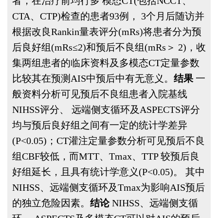
者，在治疗前均行多 模态CT(包括NCCT、
简体中文
English
CTA、CTP)检查的患者93例， 3个月后随访并
根据改良Rankin量表评分(mRs)将患者分为预
后良好组(mRs≤2)和预后不良组(mRs＞ 2)，收
集两组患者的临床资料及多模态CT定量参数
比较其在预测AIS中预后中有无意义。
结果
一
般资料分析可见预后不良组患者入院基线
NIHSS评分、 远端侧支循环及ASPECTS评分
均与预后良好组之间有一定的统计学差异
(
P
<0.05)；CT灌注定量参数分析可见预后不良
组CBF较低，而MTT、Tmax、TTP 较预后良
好组延长，且具有统计学意义(
P
<0.05)。 其中
NIHSS、远端侧支循环及Tmax为影响AIS预后
的独立危险因素。
结论
NIHSS、远端侧支循