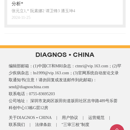
分析*
患者
张元立1,* 阮素娜2 谭卫锋3 潘玉坤4
2024-11-25
2024-1
编辑部邮箱：(1)中国CT和MRI杂志：ctmri@vip.163.com；(2)罕
少疾病杂志：hs1999@vip.163.com；(3)官网系统自动发论文录
取通知书(注意！请勿回复或发送邮件到此邮箱)：
send@diagnoschina.com
联系电话：0755-83695203
公司地址： 深圳市龙岗区坂田街道坂田社区吉华路489号乐荟
科创中心13栋G层12房
关于DIAGNOS ▪ CHINA
|
用户协议
|
运营规范
|
联系我们
|
法律条款
|
“三审三校”制度