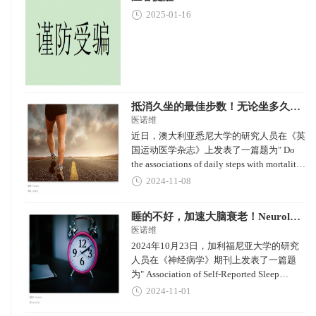
2025-01-16
抵消久坐的最佳步数！无论坐多久，每天10000步，死亡风险最低
医诺维
近日，澳大利亚悉尼大学的研究人员在《英
国运动医学杂志》上发表了一篇题为" Do
the associations of daily steps with mortality
and incident cardiovascular disease differ by
2024-11-08
sedentary time levels？A device-based
cohort study "的研究论文。
睡的不好，加速大脑衰老！Neurology：有这几个睡眠特征，大脑或加速衰老2.6年
医诺维
2024年10月23日，加利福尼亚大学的研究
人员在《神经病学》期刊上发表了一篇题
为" Association of Self-Reported Sleep
Characteristics With Neuroimaging Markers
2024-11-01
of Brain Aging Years Later in Middle-Aged