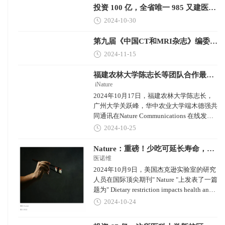
Adults "的研究论文。
投资 100 亿，全省唯一 985 又建医学院，院士任院长
2024-10-30
第九届《中国CT和MRI杂志》编委会组成及名单
2024-11-15
福建农林大学陈志长等团队合作最新Nature子刊
iNature
2024年10月17日，福建农林大学陈志长，
广州大学关跃峰，华中农业大学端木德强共
同通讯在Nature Communications 在线发表
题为“Inorganic nitrogen inhibits symbiotic
2024-10-25
nitrogen fixation through blocking
NRAMP2-mediated iron delivery in soybean
Nature：重磅！少吃可延长寿命，但通过少吃来减肥，可能会缩短寿命
nodules”的研究论文，该研究结果揭示了大
医诺维
豆通过铁分配响应波动的无机氮条件来调节
2024年10月9日，美国杰克逊实验室的研究
SNF效率的合理机制，为优化豆科农业系统
人员在国际顶尖期刊" Nature "上发表了一篇
的氮和铁管
题为" Dietary restriction impacts health and
lifespan of genetically diverse mice "的研究
2024-10-24
论文。