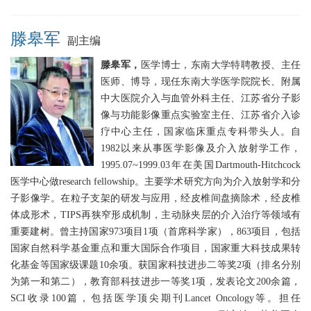
滕皋军
副主编
滕皋军，
医学博士，东南大学特聘教授、主任
医师、博导，现任东南大学医学院院长、附属
中大医院介入与血管外科主任、江苏省分子影
像与功能影像重点实验室主任、江苏省介入诊
疗中心主任，国家临床重点专科带头人。自
1982以来从事医学影像及介入放射学工作，
1995.07~1999.03年在美国Dartmouth-Hitchcock
医学中心做research fellowship。主要学术研究方向为介入放射学和分
子影像学。在粒子支架的研发与应用，经皮椎间盘摘除术，经皮椎
体成形术，TIPS再狭窄形成机制，主动脉夹层的介入治疗等领域有
重要建树。曾主持国家973项目1项（首席科学家），863项目，包括
国家自然科学基金重点和重大国际合作项目，国家重大科技成果转
化基金等国家级课题10余项。获国家科技进步二等奖2项（排名分别
为第一和第二），教育部科技进步一等奖1项，发表论文200余篇，
SCI收录100篇，包括医学顶尖期刊Lancet Oncology等。担任