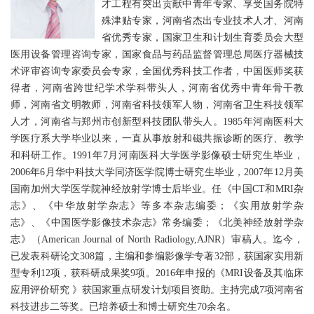
才工程有突出贡献中青年专家、享受国务院特
殊津贴专家，河南省杰出专业技术人才、河南
省优秀专家，国家卫生和计划生育委员会大型
医用设备管理咨询专家，国家食品与药品监督管理总局医疗器械技
术评审咨询专家委员会专家，全国优秀科技工作者，中国医师奖获
得者，河南省跨世纪学术学科带头人，河南省优秀中青年骨干教
师，河南省文明教师，河南省科技领军人物，河南省卫生科技领军
人才，河南省与郑州市创新型科技团队带头人。1985年河南医科大
学医疗系大学毕业以来，一直从事放射和磁共振诊断的医疗、教学
和科研工作。1991年7月河南医科大学医学影像硕士研究生毕业，
2006年6月华中科技大学同济医学院博士研究生毕业，2007年12月美
国南加州大学医学院神经放射学博士后毕业。任《中国CT和MRI杂
志》、《中华放射学杂志》等多本杂志编委；《实用放射学杂
志》、《中国医学影像技术杂志》常务编委；《北美神经放射学杂
志》（American Journal of North Radiology,AJNR）审稿人。迄今，
已发表科研论文308篇，主编和参编影像学专著32部，获国家实用新
型专利12项，获科研成果奖9项。2016年申报的《MRI设备及其临床
应用评价研究 》获国家重点研发计划项目资助。主持完成7项河南省
科技进步二等奖。已培养硕士和博士研究生70余名。