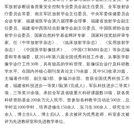
军放射诊断设备质量安全控制专业委员会副主任委员、全军放射诊
疗委员会常委、南京军区放射学会主任委员、中央军委保健委员会
会诊专家、福建省医学会第六届理事会理事、福建省放射学会副主
任委员、福建省中西医结合影像学会副主任委员、中国医师协会放
射学分会委员、国家自然科学基金网评专家 、国家科技奖励评审专
家。任《中华放射学杂志》、《临床放射学杂志》、《实用放射学
杂志》、《中国医学影像技术》、《中国CT和MRI杂志》等杂志编
委和常务编委，获2014年第六届全国优秀科技工作者。从事医学影
像学诊疗工作30年，具有较高的学科管理、影像综合诊疗及科研教
学水平。在国内外核心期刊发表论文170余篇，其中SCI收录20篇，
主编著作8部、副主编3部、参编20余部。曾获全国优秀科技工作
者，福建省科技进步一等奖1项(第1完成人)，军队科技进步二等奖3
项，三等奖10余项。承担全军及省级重大科研课题数10项，获各类
科研资助基金200余万元人民币。曾参加各种教学活动近500次，总
学时近1000学时，培养进修生150余人，实习生300余人，研究生30
余人，博士生6人，博士后6人，多次被评为优秀老师，科室多次被
评为先进教研室和先进教学单位。