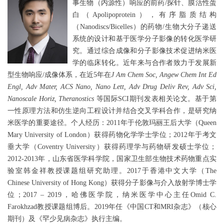
事生物（内源性）响应的前药/探针、膜活性蛋
白（Apolipoprotein），有序脂质结构
（Nanodiscs/Bicelles）的药物/生物大分子递送
系统的设计和基于医学分子影像的转化医学研
究。通过综合成像和分子影像技术促进纳米医
学的临床转化。近年来与合作者致力于发展新
型生物响应/成像体系，在近5年在
J Am Chem Soc, Angew Chem Int Ed
Engl, Adv Mater, ACS Nano, Nano Lett, Adv Drug Deliv Rev, Adv Sci,
Nanoscale Horiz, Theranostics
等国际SCI期刊发表相关论文。基于第
一性原理方法和仿生逆向工程设计并结合交叉学科合作，是研究纳
米医学的重要途径。
个人经历：
2011年于伦敦玛丽王后大学（Queen
Mary University of London）获得药物化学学士学位；2012年于考文
垂大学（Coventry University）获得药理学与药物研发硕士学位；
2012-2013年，山东省医学科学院，国家卫生部生物技术药物重点实
验室韩金祥教授课题组研究助理。2017于香港中文大学（The
Chinese University of Hong Kong）获得分子影像与介入放射学博士学
位；2017 – 2019，哈佛医学院，纳米医学中心主任Omid C.
Farokhzad教授课题组博后。2019年任《中国CT和MRI杂志》（核心
期刊）及《罕少见病杂志》执行主编。