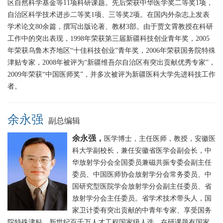
区自然科学基金等11项科研课题。先后荣获中华医学奖二等奖1项，
自治区科学技术进步二等奖1项、三等奖2项。在国内外杂志上发表
学术论文80余篇，撰写出版论著、教材3部。由于贾文霄教授在科研
工作中的突出表现，1998年荣获第三届新疆科技创业青年奖，2005
年荣获乌鲁木齐地区“十佳科技创业”青年奖，2006年荣获国务院特殊
津贴专家，2008年被评为“新疆维吾尔自治区有突出贡献优秀专家”，
2009年荣获“中国医师奖”，并多次被评为新疆医科大学先进科技工作
者。
余永强
副总编辑
余永强，
医学
博士，主任医师，教授，安徽医
科大学
副校长，
兼任安徽省医学会副会长，中
华放射学分会全国委员兼磁共振专委会副主任
委员、中国医师协会放射学分会常务委员、中
国研究型医院学会放射学分会副主任委员、省
放射学分会主任委员。省学术技术带头人，国
家卫计委有突出贡献的中青年专家、享受国务
院特殊津贴，新世纪百千万人才工程国家级人选。
在研课题有国家