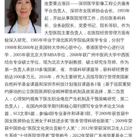
改委重点项目——深圳医学影像工程公共服务
平台负责人、深圳市女医师协会会长。1993年
起，开始从事医院管理工作，历任医务科科
长、业务副院长、党委书记、院长等职。作为
大型医院主要负责人，在医院经营管理方面有
较深入研究。1985年毕业于湖北医药学院临床医学专业，分别于
1998年和2000年赴美国特大华州心脏中心、香港医管中心进行访
学，2005年获北京大学MBA学位，2008年获广州中医药大学中西医
结合专业硕士学位。现为北京大学副教授、硕士研究生导师。作为
第一负责人承担10多项国家、省、市级科研课题等，获科研经费资
助达1000多万元。2016年，作为主要研究人员指导医疗管理类国家
自然科学基金课题和深圳市科技计划项目课题各1项（基于说双重契
约驱动的公立医院医师职业精神塑造机制及政策选择，第二负责
人；心理契约视角下医生职业倦怠产生机制及干预策略研究，第二
负责人）。在国内外医学期刊和核心期刊撰写专业学术论文50余
篇，SCI文章6篇，参编4部专业著作和译著3部。于2009年获首届中
国女医师协会五洲女子科技进步奖“医务管理科研创新奖”；2009年荣
获中国协会“医院文化突出贡献个人奖”；2012年荣获深圳卫生人口计
生系统“十佳医院管理者”荣誉称号；2012年荣获广东省华夏基金二等