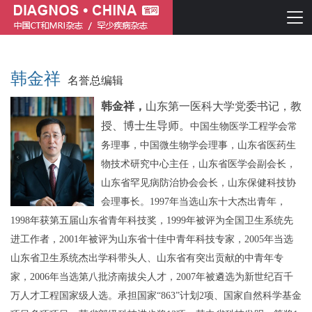
韩金祥
名誉总编辑
韩金祥，
山东第一医科大学党委书记
，
教
授、博士生导师。
中国生物医学工程学会常
务理事，
中国微生物学会理事，山东省医药生
物技术研究中心主任
，
山东
省
医学会副会长，
山东省罕见病防治协会会长，
山东保健科技协
简体中文
English
会理事
长。
1997年当选山东十大杰出青年，
1998年获第五届山东省青年科技奖，1999年被评为全国卫生系统先
进工作者，2001年被评为山东省十佳中青年科技专家，2005年当选
山东省卫生系统杰出学科带头人、山东省有突出贡献的中青年专
家，2006年当选第八批济南拔尖人才，2007年被遴选为新世纪百千
万人才工程国家级人选。承担国家“863”计划2项、国家自然科学基金