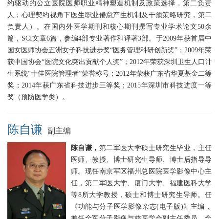
约驱动的公立医院医师职业精神塑造机制及政策选择，第二负责
人；心理契约视角下医生职业倦怠产生机制及干预策略研究，第二
负责人）。在国内外医学期刊和核心期刊撰写专业学术论文50余
篇，SCI文章6篇，参编4部专业著作和译著3部。于2009年获首届中
国女医师协会五洲女子科技进步奖“医务管理科研创新奖”；2009年荣
获中国协会“医院文化突出贡献个人奖”；2012年荣获深圳卫生人口计
生系统“十佳医院管理者”荣誉称号；2012年荣获广东省华夏基金二等
奖；2014年获广东省科技进步三等奖；2015年深圳市科技进度一等
奖（预防医学类）。
陈自谦
副主编
陈自谦，
第二军医大学硕士研究生毕业，主任
医师、教授、博士研究生导师、博士后指导导
师。现任南京军区福州总医院医学影像中心主
任，第二军医大学、厦门大学、福建医科大学
等8所大学教授，硕士和博士研究生导师。任
《功能与分子医学影像杂志(电子版)》主编，
兼任全军分子影像与核医学会副主任委员、全