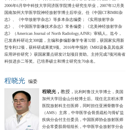
2006年6月华中科技大学同济医学院博士研究生毕业，2007年12月美
国南加州大学医学院神经放射学博士后毕业。任《中国CT和MRI杂
志》、《中华放射学杂志》等多本杂志编委；《实用放射学杂
志》、《中国医学影像技术杂志》常务编委；《北美神经放射学杂
志》（American Journal of North Radiology,AJNR）审稿人。迄今，
已发表科研论文308篇，主编和参编影像学专著32部，获国家实用新
型专利12项，获科研成果奖9项。2016年申报的《MRI设备及其临床
应用评价研究 》获国家重点研发计划项目资助。主持完成7项河南省
科技进步二等奖。已培养硕士和博士研究生70余名。
程晓光
编委
程晓光，
教授，
比利时鲁汶大学博士，美国
加州大学旧金山分校博士后。现任北京积水潭
医院放射科主任医师，同时担任亚洲骨骼学会
（AMS）主席，中华医学会骨质疏松与骨矿盐
疾病分会付主任委员，中国医师协会放射医师
分会常委肌骨组组长，中华医学会放射学分会