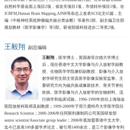
自然科学基金面上项目
2项，省攻关项目1项，市借转补项目1项。在
JCBFM,Human Brain Mapping,AJNR等杂志上发表SCI论文65篇，主
编《中枢神经系统肿瘤磁共振分类诊断》等著作2部、副主编卫生部
规划教材《医学影像学》等5部。获省部级科技进步二等奖2项。
王毅翔
副总编辑
王毅翔
，医学博士，英国谢菲尔德大学博士
后，现任香港中文大学影像与介入放射学副教
授、生物医学学院兼职副教授、影像与介入放
射学研究生部主管及医学影像实验室监事。主
要研究方向为磁共振成像新技术、骨关节脊柱
疾病、医学影像与介入放射学的生物材料、流
行病学和临床试验。1996-1999年担任上海瑞金
医院放射科医师及副教授；1999-2000年于荷兰鹿特丹大学医学院任
Research Scientist；2000-2006年任阿斯利康制药公司英国研发部
senior scientist/Associate group leader；2006年底加盟香港中文大学。
迄今已发表100多篇学术论文，被引用1400余次，是三个影像学专利