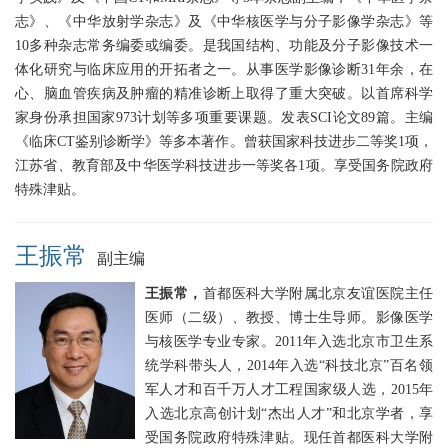
志》、《中华放射学杂志》及《中华核医学与分子影像学杂志》等
10多种杂志常务编委或编委。是我国结构、功能及分子影像技术一
体化研究与临床应用的开拓者之一。从事医学影像诊断31年余，在
心、脑血管疾病及肿瘤的精准诊断上取得了重大突破。以首席科学
家身份承担国家973计划等多项重要课题。发表SCI论文89篇。主编
《临床CT鉴别诊断学》等多本著作。曾获国家科技进步二等奖1项，
江苏省、教育部及中华医学科技进步一等奖各1项。享受国务院政府
特殊津贴。
王振常
副主编
王振常，
首都医科大学附属北京友谊医院主任
医师（二级）、教授、博士生导师。影像医学
与核医学专业专家。2011年入选北京市卫生系
统学科带头人，2014年入选“科技北京”百名领
军人才和百千万人才工程国家级人选，2015年
入选北京高创计划“杰出人才”和北京学者，享
受国务院政府特殊津贴。现任首都医科大学附