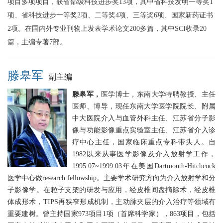
项目多项项目，获省部级科技进步奖13项，其中省科技发明一等奖1
项、省科技进步一等奖2项、二等奖4项、三等奖6项、国家新药证书
2项。在国内外专业刊物上发表学术论文200多篇，其中SCI收录20
篇，主编专著7部。
滕皋军
副主编
滕皋军，
医学博士，东南大学特聘教授、主任
医师、博导，现任东南大学医学院院长、附属
中大医院介入与血管外科主任、江苏省分子影
像与功能影像重点实验室主任、江苏省介入诊
疗中心主任，国家临床重点专科带头人。自
1982以来从事医学影像及介入放射学工作，
1995.07~1999.03年在美国Dartmouth-Hitchcock
医学中心做research fellowship。主要学术研究方向为介入放射学和分
子影像学。在粒子支架的研发与应用，经皮椎间盘摘除术，经皮椎
体成形术，TIPS再狭窄形成机制，主动脉夹层的介入治疗等领域有
重要建树。曾主持国家973项目1项（首席科学家），863项目，包括