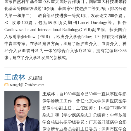
国家自然科学基金重点和重大国际合作项目，国家重大科技成果转
化基金等国家级课题10余项。获国家科技进步二等奖2项（排名分别
为第一和第二），教育部科技进步一等奖1项，发表论文200余篇，
SCI收录100篇，包括医学顶尖期刊Lancet Oncology等。担任
Cardiovascular and Interventional Radiology(CVIR)副主编。获美国介
入放射学会fellow（FSIR），欧洲介入学会fellow, 卫生部有突出贡献
中青年专家。在学科建设方面，组建了融肿瘤介入、血管介入、神
经介入及血管外科为一体的综合介入诊疗科室，拥有定编床位86
张，建立了介入学科发展的新模式。
王成林
总编辑
wangcl@17huizhen.com
王成林，
自1980年至今已30年一直从事医学影
像学诊断工工作，曾任北京大学深圳医院医学
影像中心副主任，主任医师；【中国CT和MRI
杂志】和【罕少疾病杂志】总编辑；中华放射
学会核磁共振学组委员；广东省肝脏病学会影
像诊断专业委员会副主任委员；深圳市医学会