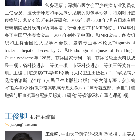
常务理事；深圳市医学会罕少疾病专业委员会
主任委员。擅长于肿瘤和罕见病少见病的影像学诊断，特别对肝脏
疾病的CT和MRI诊断有较深研究。2006年5月~2006年7月在日本有明
癌研病院放射线科作访问学者，研修肿瘤CT和MRI诊断。1994年创
办了中国罕少疾病杂志，2003年创办了中国CT和MRI杂志，多次组
织和主持全国性大型学术会议。发表专业学术论文Diagnosis of
bacterial hepatic abscess by CT和Radiologic diagnosis of Fitz-Hugh-
Curtis syndrome等 128篇。获得国家专利一项，获得省级重大科技成
果一项，省科技进步二等奖一项，市级科技进步二等奖三等奖各一
项。主编“肝脏疾病CT与MRI诊断（人民卫生出版社）”、“罕见病少
见病的诊断与治疗（人民卫生出版社出版）”等六部专著，参加编
写“医学影像诊(教育部高职高专规划教材）”等专著五部。承担“肝细
胞癌与肝血流重分配多层螺旋CT研究”等省部级和市重点课题5项。
王俊卿
执行主编辑
junqing@me.com
王俊卿,
中山大学药学院-深圳 副教授，主要从