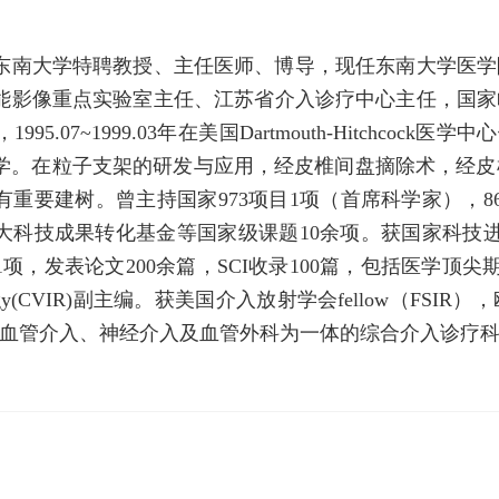
东南大学特聘教授、主任医师、博导，现任东南大学医学
能影像重点实验室主任、江苏省介入诊疗中心主任，国家临
.07~1999.03年在美国Dartmouth-Hitchcock医学中心
学。在粒子支架的研发与应用，经皮椎间盘摘除术，经皮椎
有重要建树。曾主持国家973项目1项（首席科学家），8
大科技成果转化基金等国家级课题10余项。获国家科技
表论文200余篇，SCI收录100篇，包括医学顶尖期刊Lancet O
 Radiology(CVIR)副主编。获美国介入放射学会fellow（F
血管介入、神经介入及血管外科为一体的综合介入诊疗科