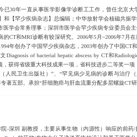
年至今已30年一直从事医学影像学诊断工工作，曾任北京
杂志】和【罕少疾病杂志】总编辑；中华放射学会核磁共振
市医学会常务理事；深圳市医学会罕少疾病专业委员会主
的CT和MRI诊断有较深研究。2006年5月~2006年
。1994年创办了中国罕少疾病杂志，2003年创办了中国C
 of bacterial hepatic abscess by CT和Radiologic di
项，获得省级重大科技成果一项，省科技进步二等奖一项
诊断（人民卫生出版社）”、“罕见病少见病的诊断与治疗
等专著五部。承担“肝细胞癌与肝血流重分配多层螺旋CT研
院-深圳 副教授，主要从事生物（内源性）响应的前药/探针、膜