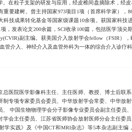
学。在粒子支架的研发与应用，经皮椎间盘摘除术，经皮椎
有重要建树。曾主持国家973项目1项（首席科学家），8
大科技成果转化基金等国家级课题10余项。获国家科技
表论文200余篇，SCI收录100篇，包括医学顶尖期刊Lancet O
 Radiology(CVIR)副主编。获美国介入放射学会fellow（F
血管介入、神经介入及血管外科为一体的综合介入诊疗科
京总医院医学影像科主任、主任医师、教授、博士后联系
研制专项专家委员会委员、中华放射学会常委、中华放射
员、 中国生物物理学会分子影像专业委员会副主任委员
射学会主任委员、江苏省医师协会放射医师分会主任委员
射学实践》及《中国CT和MRI杂志》等5本杂志副主