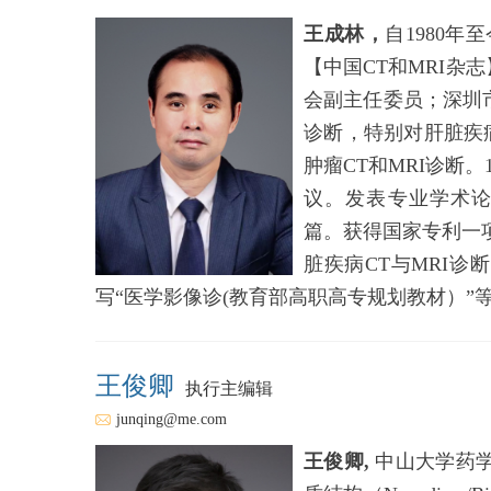
王成林，
自1980
【中国CT和MRI
会副主任委员；深圳
诊断，特别对肝脏疾病
肿瘤CT和MRI诊断
议。发表专业学术论文Diagnosis
篇。获得国家专利一
脏疾病CT与MRI
写“医学影像诊(教育部高职高专规划教材）”
王俊卿
执行主编辑
junqing@me.com
王俊卿,
中山大学药学