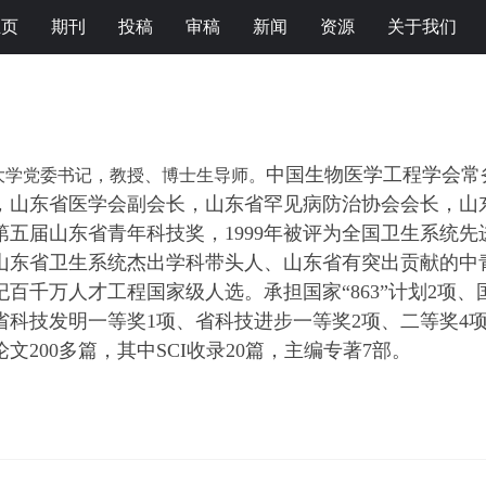
主页
期刊
投稿
审稿
新闻
资源
关于我们
中国生物医学工程学会常
大学党委书记
，
教授、博士生导师。
，
山东
省
医学会副会长，
山东省罕见病防治协会会长，
山
获第五届山东省青年科技奖，1999年被评为全国卫生系统先
选山东省卫生系统杰出学科带头人、山东省有突出贡献的中
世纪百千万人才工程国家级人选。承担国家“863”计划2
省科技发明一等奖1项、省科技进步一等奖2项、二等奖4
文200多篇，其中SCI收录20篇，主编专著7部。