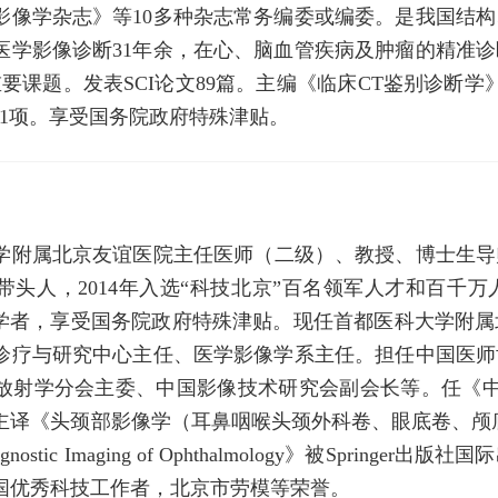
影像学杂志》等10多种杂志常务编委或编委。是我国结
医学影像诊断31年余，在心、脑血管疾病及肿瘤的精准
重要课题。发表SCI论文89篇。主编《临床CT鉴别诊断
1项。享受国务院政府特殊津贴。
学附属北京友谊医院主任医师（二级）、教授、博士生导师
头人，2014年入选“科技北京”百名领军人才和百千万
京学者，享受国务院政府特殊津贴。现任首都医科大学附
诊疗与研究中心主任、医学影像学系主任。担任中国医师
放射学分会主委、中国影像技术研究会副会长等。任《中
主译《头颈部影像学（耳鼻咽喉头颈外科卷、眼底卷、颅
nostic Imaging of Ophthalmology》被Spr
国优秀科技工作者，北京市劳模等荣誉。