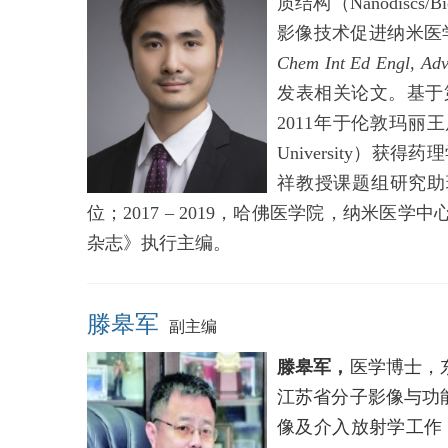
质结构（Nanodis
影像技术促进纳米医
Chem Int Ed Engl, Adv
发表相关论文。基于
2011年于伦敦玛丽王后大
University）
祥教授课题组研究助理。2
位；2017 – 2019，哈佛医学院，纳米医学中
杂志》执行主编。
滕皋军
副主编
滕皋军，
医学博士，
江苏省分子影像与功
像及介入放射学工作，1995