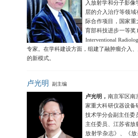
入放射学和分子影像
层的介入治疗等领域
际合作项目，国家重
育部科技进步一等奖1项，发
Interventional
专家。在学科建设方面，组建了融肿瘤介入、
的新模式。
卢光明
副主编
卢光明，
南京军区南
家重大科研仪器设备
技术学分会副主任委
主任委员、江苏省放
放射学杂志》、《放