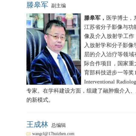
滕皋军
副主编
滕皋军，
医学博士，
江苏省分子影像与功
像及介入放射学工作，1995
入放射学和分子影像
层的介入治疗等领域
际合作项目，国家重
育部科技进步一等奖1项，发
Interventional
专家。在学科建设方面，组建了融肿瘤介入、
的新模式。
王成林
总编辑
wangcl@17huizhen.com