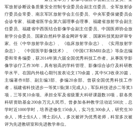
军放射诊断设备质量安全控制专业委员会副主任委员、全军放射诊
疗委员会常委、南京军区放射学会主任委员、中央军委保健委员会
会诊专家、福建省医学会第六届理事会理事、福建省放射学会副主
任委员、福建省中西医结合影像学会副主任委员、中国医师协会放
射学分会委员、国家自然科学基金网评专家 、国家科技奖励评审专
家。任《中华放射学杂志》、《临床放射学杂志》、《实用放射学
杂志》、《中国医学影像技术》、《中国CT和MRI杂志》等杂志编
委和常务编委，获2014年第六届全国优秀科技工作者。从事医学影
像学诊疗工作30年，具有较高的学科管理、影像综合诊疗及科研教
学水平。在国内外核心期刊发表论文170余篇，其中SCI收录20篇，
主编著作8部、副主编3部、参编20余部。曾获全国优秀科技工作
者，福建省科技进步一等奖1项(第1完成人)，军队科技进步二等奖3
项，三等奖10余项。承担全军及省级重大科研课题数10项，获各类
科研资助基金200余万元人民币。曾参加各种教学活动近500次，总
学时近1000学时，培养进修生150余人，实习生300余人，研究生30
余人，博士生6人，博士后6人，多次被评为优秀老师，科室多次被
评为先进教研室和先进教学单位。