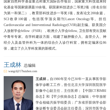
国家自然科学基金重点和重大国际合作项目，国家重大科技成果转
化基金等国家级课题10余项。获国家科技进步二等奖2项（排名分别
为第一和第二），教育部科技进步一等奖1项，发表论文200余篇，
SCI收录100篇，包括医学顶尖期刊Lancet Oncology等。担任
Cardiovascular and Interventional Radiology(CVIR)副主编。获美国介
入放射学会fellow（FSIR），欧洲介入学会fellow, 卫生部有突出贡献
中青年专家。在学科建设方面，组建了融肿瘤介入、血管介入、神
经介入及血管外科为一体的综合介入诊疗科室，拥有定编床位86
张，建立了介入学科发展的新模式。
王成林
总编辑
wangcl@17huizhen.com
王成林，
自1980年至今已30年一直从事医学影
像学诊断工工作，曾任北京大学深圳医院医学
影像中心副主任，主任医师；【中国CT和MRI
杂志】和【罕少疾病杂志】总编辑；中华放射
学会核磁共振学组委员；广东省肝脏病学会影
像诊断专业委员会副主任委员；深圳市医学会