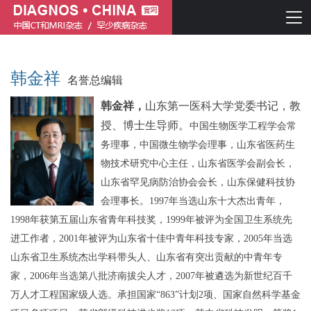
韩金祥
名誉总编辑
韩金祥，
山东第一医科大学党委书记
，
教
授、博士生导师。
中国生物医学工程学会常
务理事，
中国微生物学会理事，山东省医药生
物技术研究中心主任
，
山东
省
医学会副会长，
山东省罕见病防治协会会长，
山东保健科技协
简体中文
English
会理事
长。
1997年当选山东十大杰出青年，
1998年获第五届山东省青年科技奖，1999年被评为全国卫生系统先
进工作者，2001年被评为山东省十佳中青年科技专家，2005年当选
山东省卫生系统杰出学科带头人、山东省有突出贡献的中青年专
家，2006年当选第八批济南拔尖人才，2007年被遴选为新世纪百千
万人才工程国家级人选。承担国家“863”计划2项、国家自然科学基金