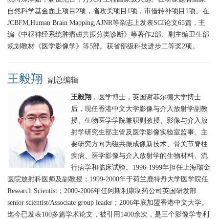
自然科学基金面上项目
2项，省攻关项目1项，市借转补项目1项。在
JCBFM,Human Brain Mapping,AJNR等杂志上发表SCI论文65篇，主
编《中枢神经系统肿瘤磁共振分类诊断》等著作2部、副主编卫生部
规划教材《医学影像学》等5部。获省部级科技进步二等奖2项。
王毅翔
副总编辑
王毅翔
，医学博士，英国谢菲尔德大学博士
后，现任香港中文大学影像与介入放射学副教
授、生物医学学院兼职副教授、影像与介入放
射学研究生部主管及医学影像实验室监事。主
要研究方向为磁共振成像新技术、骨关节脊柱
疾病、医学影像与介入放射学的生物材料、流
行病学和临床试验。1996-1999年担任上海瑞金
医院放射科医师及副教授；1999-2000年于荷兰鹿特丹大学医学院任
Research Scientist；2000-2006年任阿斯利康制药公司英国研发部
senior scientist/Associate group leader；2006年底加盟香港中文大学。
迄今已发表100多篇学术论文，被引用1400余次，是三个影像学专利