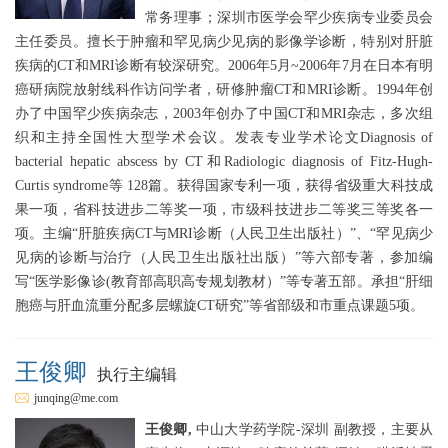
常务理事；深圳市医学会罕少疾病专业委员会
主任委员。擅长于肿瘤和罕见病少见病的影像学诊断，特别对肝脏
疾病的CT和MRI诊断有较深研究。2006年5月~2006年7月在日本有明
癌研病院放射线科作访问学者，研修肿瘤CT和MRI诊断。1994年创
办了中国罕少疾病杂志，2003年创办了中国CT和MRI杂志，多次组
织和主持全国性大型学术会议。发表专业学术论文Diagnosis of
bacterial hepatic abscess by CT和Radiologic diagnosis of Fitz-Hugh-
Curtis syndrome等 128篇。获得国家专利一项，获得省级重大科技成
果一项，省科技进步二等奖一项，市级科技进步二等奖三等奖各一
项。主编“肝脏疾病CT与MRI诊断（人民卫生出版社）”、“罕见病少
见病的诊断与治疗（人民卫生出版社出版）”等六部专著，参加编
写“医学影像诊(教育部高职高专规划教材）”等专著五部。承担“肝细
胞癌与肝血流重分配多层螺旋CT研究”等省部级和市重点课题5项。
王俊卿
执行主编辑
junqing@me.com
王俊卿,
中山大学药学院-深圳 副教授，主要从