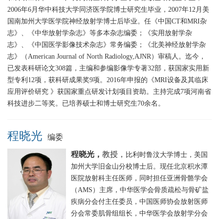
2006年6月华中科技大学同济医学院博士研究生毕业，2007年12月美
国南加州大学医学院神经放射学博士后毕业。任《中国CT和MRI杂
志》、《中华放射学杂志》等多本杂志编委；《实用放射学杂
志》、《中国医学影像技术杂志》常务编委；《北美神经放射学杂
志》（American Journal of North Radiology,AJNR）审稿人。迄今，
已发表科研论文308篇，主编和参编影像学专著32部，获国家实用新
型专利12项，获科研成果奖9项。2016年申报的《MRI设备及其临床
应用评价研究 》获国家重点研发计划项目资助。主持完成7项河南省
科技进步二等奖。已培养硕士和博士研究生70余名。
程晓光
编委
程晓光，
教授，
比利时鲁汶大学博士，美国
加州大学旧金山分校博士后。现任北京积水潭
医院放射科主任医师，同时担任亚洲骨骼学会
（AMS）主席，中华医学会骨质疏松与骨矿盐
疾病分会付主任委员，中国医师协会放射医师
分会常委肌骨组组长，中华医学会放射学分会