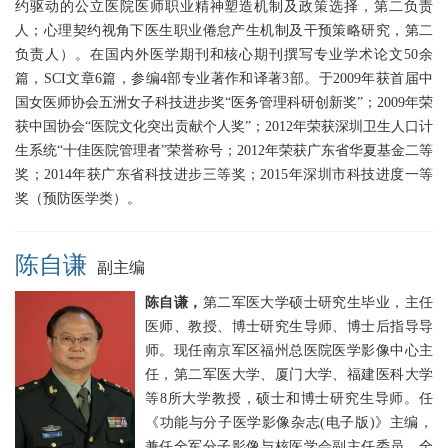
约驱动的公立医院医师职业精神塑造机制及政策选择，第二负责
人；心理契约视角下医生职业倦怠产生机制及干预策略研究，第二
负责人）。在国内外医学期刊和核心期刊撰写专业学术论文50余
篇，SCI文章6篇，参编4部专业著作和译著3部。于2009年获首届中
国女医师协会五洲女子科技进步奖“医务管理科研创新奖”；2009年荣
获中国协会“医院文化突出贡献个人奖”；2012年荣获深圳卫生人口计
生系统“十佳医院管理者”荣誉称号；2012年荣获广东省华夏基金二等
奖；2014年获广东省科技进步三等奖；2015年深圳市科技进度一等
奖（预防医学类）。
陈自谦
副主编
陈自谦，
第二军医大学硕士研究生毕业，主任
医师、教授、博士研究生导师、博士后指导导
师。现任南京军区福州总医院医学影像中心主
任，第二军医大学、厦门大学、福建医科大学
等8所大学教授，硕士和博士研究生导师。任
《功能与分子医学影像杂志(电子版)》主编，
兼任全军分子影像与核医学会副主任委员、全