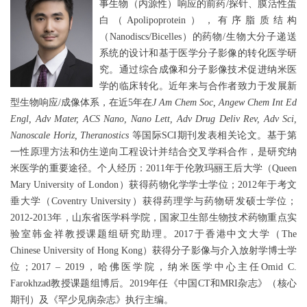
事生物（内源性）响应的前药/探针、膜活性蛋
白（Apolipoprotein），有序脂质结构
（Nanodiscs/Bicelles）的药物/生物大分子递送
系统的设计和基于医学分子影像的转化医学研
究。通过综合成像和分子影像技术促进纳米医
学的临床转化。近年来与合作者致力于发展新
型生物响应/成像体系，在近5年在
J Am Chem Soc, Angew Chem Int Ed
Engl, Adv Mater, ACS Nano, Nano Lett, Adv Drug Deliv Rev, Adv Sci,
Nanoscale Horiz, Theranostics
等国际SCI期刊发表相关论文。基于第
一性原理方法和仿生逆向工程设计并结合交叉学科合作，是研究纳
米医学的重要途径。
个人经历：
2011年于伦敦玛丽王后大学（Queen
Mary University of London）获得药物化学学士学位；2012年于考文
垂大学（Coventry University）获得药理学与药物研发硕士学位；
2012-2013年，山东省医学科学院，国家卫生部生物技术药物重点实
验室韩金祥教授课题组研究助理。2017于香港中文大学（The
Chinese University of Hong Kong）获得分子影像与介入放射学博士学
位；2017 – 2019，哈佛医学院，纳米医学中心主任Omid C.
Farokhzad教授课题组博后。2019年任《中国CT和MRI杂志》（核心
期刊）及《罕少见病杂志》执行主编。