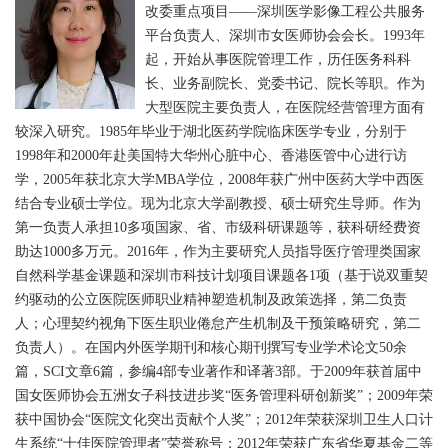
改委重点项目——深圳医学影像工程公共服务
平台负责人、深圳市女医师协会会长。1993年
起，开始从事医院管理工作，历任医务科科
长、业务副院长、党委书记、院长等职。作为
大型医院主要负责人，在医院经营管理方面有
较深入研究。1985年毕业于湖北医药学院临床医学专业，分别于
1998年和2000年赴美国特大华州心脏中心、香港医管中心进行访
学，2005年获北京大学MBA学位，2008年获广州中医药大学中西医
结合专业硕士学位。现为北京大学副教授、硕士研究生导师。作为
第一负责人承担10多项国家、省、市级科研课题等，获科研经费资
助达1000多万元。2016年，作为主要研究人员指导医疗管理类国家
自然科学基金课题和深圳市科技计划项目课题各1项（基于说双重契
约驱动的公立医院医师职业精神塑造机制及政策选择，第二负责
人；心理契约视角下医生职业倦怠产生机制及干预策略研究，第二
负责人）。在国内外医学期刊和核心期刊撰写专业学术论文50余
篇，SCI文章6篇，参编4部专业著作和译著3部。于2009年获首届中
国女医师协会五洲女子科技进步奖“医务管理科研创新奖”；2009年荣
获中国协会“医院文化突出贡献个人奖”；2012年荣获深圳卫生人口计
生系统“十佳医院管理者”荣誉称号；2012年荣获广东省华夏基金二等