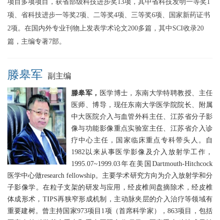
项目多项项目，获省部级科技进步奖13项，其中省科技发明一等奖1
项、省科技进步一等奖2项、二等奖4项、三等奖6项、国家新药证书
2项。在国内外专业刊物上发表学术论文200多篇，其中SCI收录20
篇，主编专著7部。
滕皋军
副主编
滕皋军，
医学博士，东南大学特聘教授、主任
医师、博导，现任东南大学医学院院长、附属
中大医院介入与血管外科主任、江苏省分子影
像与功能影像重点实验室主任、江苏省介入诊
疗中心主任，国家临床重点专科带头人。自
1982以来从事医学影像及介入放射学工作，
1995.07~1999.03年在美国Dartmouth-Hitchcock
医学中心做research fellowship。主要学术研究方向为介入放射学和分
子影像学。在粒子支架的研发与应用，经皮椎间盘摘除术，经皮椎
体成形术，TIPS再狭窄形成机制，主动脉夹层的介入治疗等领域有
重要建树。曾主持国家973项目1项（首席科学家），863项目，包括