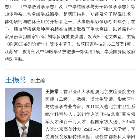
志》、《中华放射学杂志》及《中华核医学与分子影像学杂志》等
10多种杂志常务编委或编委。是我国结构、功能及分子影像技术一
体化研究与临床应用的开拓者之一。从事医学影像诊断31年余，在
心、脑血管疾病及肿瘤的精准诊断上取得了重大突破。以首席科学
家身份承担国家973计划等多项重要课题。发表SCI论文89篇。主编
《临床CT鉴别诊断学》等多本著作。曾获国家科技进步二等奖1项，
江苏省、教育部及中华医学科技进步一等奖各1项。享受国务院政府
特殊津贴。
王振常
副主编
王振常，
首都医科大学附属北京友谊医院主任
医师（二级）、教授、博士生导师。影像医学
与核医学专业专家。2011年入选北京市卫生系
统学科带头人，2014年入选“科技北京”百名领
军人才和百千万人才工程国家级人选，2015年
入选北京高创计划“杰出人才”和北京学者，享
受国务院政府特殊津贴。现任首都医科大学附