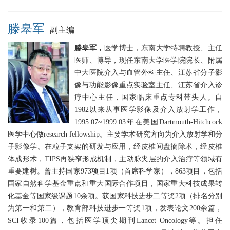
滕皋军
副主编
滕皋军，
医学博士，东南大学特聘教授、主任
医师、博导，现任东南大学医学院院长、附属
中大医院介入与血管外科主任、江苏省分子影
像与功能影像重点实验室主任、江苏省介入诊
疗中心主任，国家临床重点专科带头人。自
1982以来从事医学影像及介入放射学工作，
1995.07~1999.03年在美国Dartmouth-Hitchcock
医学中心做research fellowship。主要学术研究方向为介入放射学和分
子影像学。在粒子支架的研发与应用，经皮椎间盘摘除术，经皮椎
体成形术，TIPS再狭窄形成机制，主动脉夹层的介入治疗等领域有
重要建树。曾主持国家973项目1项（首席科学家），863项目，包括
国家自然科学基金重点和重大国际合作项目，国家重大科技成果转
化基金等国家级课题10余项。获国家科技进步二等奖2项（排名分别
为第一和第二），教育部科技进步一等奖1项，发表论文200余篇，
SCI收录100篇，包括医学顶尖期刊Lancet Oncology等。担任