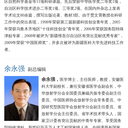
区自然科学基金等11项科研课题。先后荣获中华医学奖二等奖1项，
自治区科学技术进步二等奖1项、三等奖2项。在国内外杂志上发表
学术论文80余篇，撰写出版论著、教材3部。由于贾文霄教授在科研
工作中的突出表现，1998年荣获第三届新疆科技创业青年奖，2005
年荣获乌鲁木齐地区“十佳科技创业”青年奖，2006年荣获国务院特殊
津贴专家，2008年被评为“新疆维吾尔自治区有突出贡献优秀专家”，
2009年荣获“中国医师奖”，并多次被评为新疆医科大学先进科技工作
者。
余永强
副总编辑
余永强，
医学
博士，主任医师，教授，安徽医
科大学
副校长，
兼任安徽省医学会副会长，中
华放射学分会全国委员兼磁共振专委会副主任
委员、中国医师协会放射学分会常务委员、中
国研究型医院学会放射学分会副主任委员、省
放射学分会主任委员。省学术技术带头人，国
家卫计委有突出贡献的中青年专家、享受国务
院特殊津贴，新世纪百千万人才工程国家级人选。
在研课题有国家