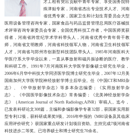
才工程有突出贡献中青年专家、享受国务院特
殊津贴专家，河南省杰出专业技术人才、河南
省优秀专家，国家卫生和计划生育委员会大型
医用设备管理咨询专家，国家食品与药品监督管理总局医疗器械技
术评审咨询专家委员会专家，全国优秀科技工作者，中国医师奖获
得者，河南省跨世纪学术学科带头人，河南省优秀中青年骨干教
师，河南省文明教师，河南省科技领军人物，河南省卫生科技领军
人才，河南省与郑州市创新型科技团队带头人。1985年河南医科大
学医疗系大学毕业以来，一直从事放射和磁共振诊断的医疗、教学
和科研工作。1991年7月河南医科大学医学影像硕士研究生毕业，
2006年6月华中科技大学同济医学院博士研究生毕业，2007年12月美
国南加州大学医学院神经放射学博士后毕业。任《中国CT和MRI杂
志》、《中华放射学杂志》等多本杂志编委；《实用放射学杂
志》、《中国医学影像技术杂志》常务编委；《北美神经放射学杂
志》（American Journal of North Radiology,AJNR）审稿人。迄今，
已发表科研论文308篇，主编和参编影像学专著32部，获国家实用新
型专利12项，获科研成果奖9项。2016年申报的《MRI设备及其临床
应用评价研究 》获国家重点研发计划项目资助。主持完成7项河南省
科技进步二等奖。已培养硕士和博士研究生70余名。