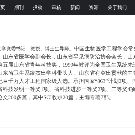
主页
期刊
投稿
审稿
新闻
资源
关于我们
中国生物医学工程学会常
大学党委书记
，
教授、博士生导师。
，
山东
省
医学会副会长，
山东省罕见病防治协会会长，
山
获第五届山东省青年科技奖，1999年被评为全国卫生系统先
选山东省卫生系统杰出学科带头人、山东省有突出贡献的中
世纪百千万人才工程国家级人选。承担国家“863”计划2
省科技发明一等奖1项、省科技进步一等奖2项、二等奖4
文200多篇，其中SCI收录20篇，主编专著7部。