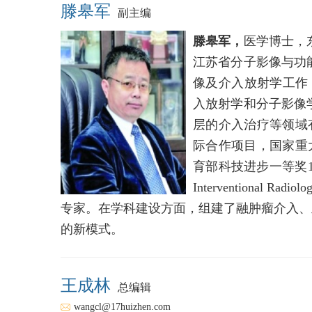
滕皋军
副主编
滕皋军，
医学博士，
江苏省分子影像与功
像及介入放射学工作，1995
入放射学和分子影像
层的介入治疗等领域
际合作项目，国家重
育部科技进步一等奖1项，发
Interventional
专家。在学科建设方面，组建了融肿瘤介入、
的新模式。
王成林
总编辑
wangcl@17huizhen.com