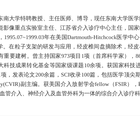
东南大学特聘教授、主任医师、博导，现任东南大学医学
能影像重点实验室主任、江苏省介入诊疗中心主任，国家临
.07~1999.03年在美国Dartmouth-Hitchcock医学中心
学。在粒子支架的研发与应用，经皮椎间盘摘除术，经皮椎
有重要建树。曾主持国家973项目1项（首席科学家），8
大科技成果转化基金等国家级课题10余项。获国家科技
表论文200余篇，SCI收录100篇，包括医学顶尖期刊Lancet O
 Radiology(CVIR)副主编。获美国介入放射学会fellow（F
血管介入、神经介入及血管外科为一体的综合介入诊疗科