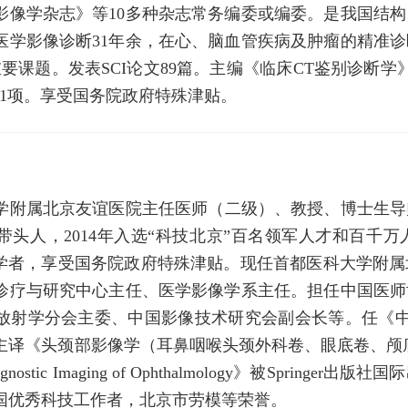
影像学杂志》等10多种杂志常务编委或编委。是我国结
医学影像诊断31年余，在心、脑血管疾病及肿瘤的精准
重要课题。发表SCI论文89篇。主编《临床CT鉴别诊断
1项。享受国务院政府特殊津贴。
学附属北京友谊医院主任医师（二级）、教授、博士生导师
头人，2014年入选“科技北京”百名领军人才和百千万
京学者，享受国务院政府特殊津贴。现任首都医科大学附
诊疗与研究中心主任、医学影像学系主任。担任中国医师
放射学分会主委、中国影像技术研究会副会长等。任《中
主译《头颈部影像学（耳鼻咽喉头颈外科卷、眼底卷、颅
nostic Imaging of Ophthalmology》被Spr
国优秀科技工作者，北京市劳模等荣誉。