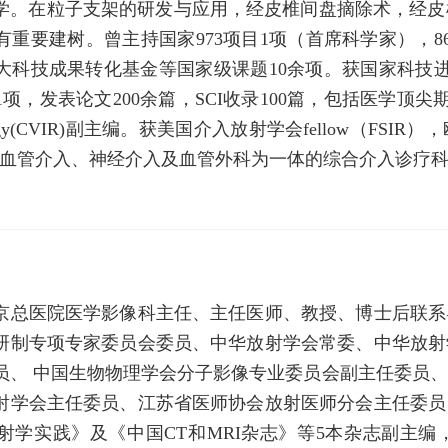
学。在粒子支架的研发与应用，经皮椎间盘摘除术，经皮椎
有重要建树。曾主持国家973项目1项（首席科学家），8
大科技成果转化基金等国家级课题10余项。获国家科技
表论文200余篇，SCI收录100篇，包括医学顶尖期刊Lancet O
 Radiology(CVIR)副主编。获美国介入放射学会fellow（F
血管介入、神经介入及血管外科为一体的综合介入诊疗科
京总医院医学影像科主任、主任医师、教授、博士后联系
研制专项专家委员会委员、中华放射学会常委、中华放射
员、 中国生物物理学会分子影像专业委员会副主任委员
射学会主任委员、江苏省医师协会放射医师分会主任委员
射学实践》及《中国CT和MRI杂志》等5本杂志副主