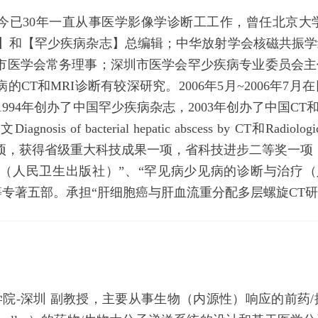
年至今已30年一直从事医学影像学诊断工工作，曾任北京
杂志】和【罕少疾病杂志】总编辑；中华放射学会核磁共振
市医学会常务理事；深圳市医学会罕少疾病专业委员会主
的CT和MRI诊断有较深研究。2006年5月~2006年
。1994年创办了中国罕少疾病杂志，2003年创办了中国C
 of bacterial hepatic abscess by CT和Radiologic di
项，获得省级重大科技成果一项，省科技进步二等奖一项
诊断（人民卫生出版社）”、“罕见病少见病的诊断与治疗
等专著五部。承担“肝细胞癌与肝血流重分配多层螺旋CT研
院-深圳 副教授，主要从事生物（内源性）响应的前药/探针、膜