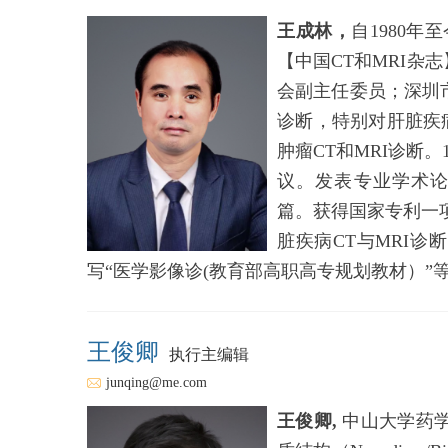
王成林，
自1980
【中国CT和MRI
会副主任委员；深圳
诊断，特别对肝脏疾病
肿瘤CT和MRI诊断
议。发表专业学术论文Diagnosis
篇。获得国家专利一
脏疾病CT与MRI
写“医学影像诊(教育部高职高专规划教材）”
王俊卿
执行主编辑
junqing@me.com
王俊卿,
中山大学药学