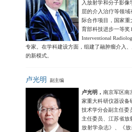
入放射学和分子影像
层的介入治疗等领域
际合作项目，国家重
育部科技进步一等奖1项，发
Interventional
专家。在学科建设方面，组建了融肿瘤介入、
的新模式。
卢光明
副主编
卢光明，
南京军区南
家重大科研仪器设备
技术学分会副主任委
主任委员、江苏省放
放射学杂志》、《放