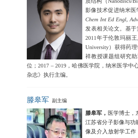
质结构（Nanodis
影像技术促进纳米医
Chem Int Ed Engl, Adv
发表相关论文。基于
2011年于伦敦玛丽王后大
University）
祥教授课题组研究助理。2
位；2017 – 2019，哈佛医学院，纳米医学中
杂志》执行主编。
滕皋军
副主编
滕皋军，
医学博士，
江苏省分子影像与功
像及介入放射学工作，1995