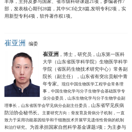
丰厚，主持及参与国家、省市级科研课题21项，参编著作7
部，发表核心期刊28篇，其中SCI论文8篇,发明专利2项，实
用新型专利4项，软件著作权1项。
崔亚洲
编委
崔亚洲
，博士，研究员，山东第一医科
大学（山东省医学科学院）生物医学科学
学院（省医药生物技术研究中心）常务副
院长（副主任），山东省有突出贡献中青
年专家。
现任中国生物医学工程学会常务理
事，中国生物化学与分子生物学会基础医学专
业分会委员，山东生物化学与分子生物学会副
山东省罕见疾病
理事长，山东省医学会罕见病分会副主任委员，
防治协会秘书长
。
主要研究方向：骨发育及骨病分子机制，一直
致力于采用功能基因组学和干细胞技术开展罕见遗传性骨病的机制
。为首承担国家自然科学基金课题
项；为主参与
和治疗研究
3