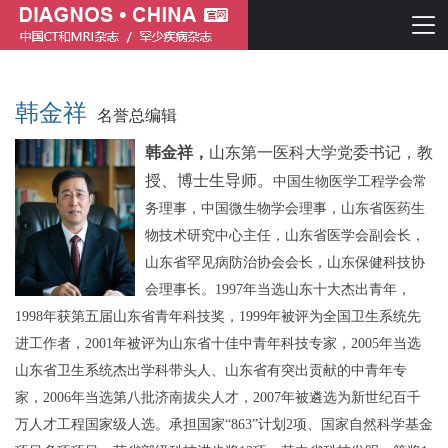
韩金祥
名誉总编辑
韩金祥，
山东第一医科大学党委书记
，
教
授、博士生导师。
中国生物医学工程学会常
务理事，
中国微生物学会理事，山东省医药生
物技术研究中心主任
，
山东
省
医学会副会长，
山东省罕见病防治协会会长，
山东保健科技协
简体中文
English
会理事
长。
1997年当选山东十大杰出青年，
1998年获第五届山东省青年科技奖，1999年被评为全国卫生系统先
进工作者，2001年被评为山东省十佳中青年科技专家，2005年当选
山东省卫生系统杰出学科带头人、山东省有突出贡献的中青年专
家，2006年当选第八批济南拔尖人才，2007年被遴选为新世纪百千
万人才工程国家级人选。承担国家“863”计划2项、国家自然科学基金