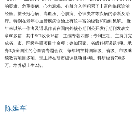
的疑难、危重疾病、心力衰竭、心脏介入等积累了丰富的临床诊治
经验。擅长冠心病、高血压、心肌病、心律失常等疾病的诊断及治
疗。特别在老年心血管疾病诊治上有较丰富的经验和独到见解。
近
年来以第一作者及通讯作者在国内外核心期刊公开发行期刊发表文
章60多篇，其中SCI收录16篇；主编专著四部；专利三项。主持并完
成省、市、区级科研项目十余项；参加国家、省级科研课题4项。承
办3项全国性的心血管专题会议；每年均主持国家级、省级、市级继
续教育项目多项。现主持在研市级课题项目4项。科研经费700多
万。培养硕士生2名。
陈延军