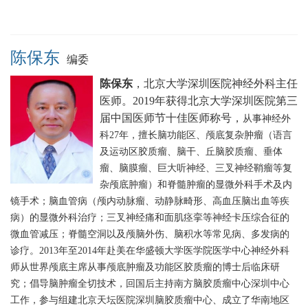
陈保东
编委
陈保东
，北京大学深圳医院神经外科主任
医师。2019
年获得北京大学深圳医院第三
届中国医师节十佳医师称号，
从事神经外
科27年，擅长脑功能区、颅底复杂肿瘤（语言
及运动区胶质瘤、脑干、丘脑胶质瘤、垂体
瘤、脑膜瘤、巨大听神经、三叉神经鞘瘤等复
杂颅底肿瘤）和脊髓肿瘤的显微外科手术及内
镜手术；脑血管病（颅内动脉瘤、动静脉畸形、高血压脑出血等疾
病）的显微外科治疗；三叉神经痛和面肌痉挛等神经卡压综合征的
微血管减压；脊髓空洞以及颅脑外伤、脑积水等常见病、多发病的
诊疗。2013年至2014年赴美在华盛顿大学医学院医学中心神经外科
师从世界颅底主席从事颅底肿瘤及功能区胶质瘤的博士后临床研
究；倡导脑肿瘤全切技术，回国后主持南方脑胶质瘤中心深圳中心
工作，参与组建北京天坛医院深圳脑胶质瘤中心、成立了华南地区