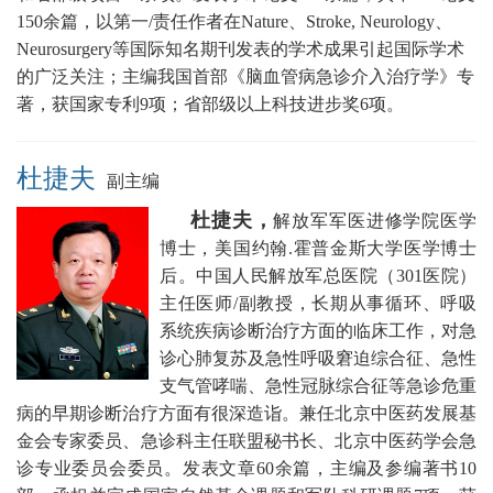
150余篇，以第一/责任作者在Nature、Stroke, Neurology、
Neurosurgery等国际知名期刊发表的学术成果引起国际学术
的广泛关注；主编我国首部《脑血管病急诊介入治疗学》专
著，获国家专利9项；省部级以上科技进步奖6项。
杜捷夫
副主编
杜捷夫，
解放军军医进修学院医学
博士，美国约翰.霍普金斯大学医学博士
后。
中国人民
解放军总医院（301医院）
主任医师/副教授，
长期从事循环、呼吸
系统疾病诊断治疗方面的临床工作，对急
诊心肺复苏及急性呼吸窘迫综合征、急性
支气管哮喘、急性冠脉综合征等急诊危重
病的早期诊断治疗方面有很深造诣。兼任
北京中医药发展基
金会专家委员、急诊科主任联盟秘书长
、北京中医药学会急
诊专业委员会委员。发表文章60余篇，主编及参编著书10