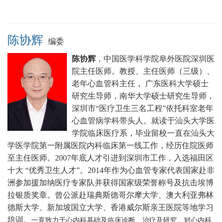
陈协辉
编委
陈协辉
，中国医学科学院阜外医院深圳医
院主任医师。
教授、主任医师（三级）、
老年心血管科主任， 广东医科大学硕士
研究生导师，南华大学硕士研究生导师，
深圳市“医疗卫生三名工程”依托科室老年
心血管病学科带头人。就读于汕头大学医
学院临床医疗系，毕业留校一直在汕头大
学医学院第一附属医院内科临床第一线工作，经历住院医师
至主任医师。2007年底人才引进到深圳市工作，入选福田区
十大 “优秀卫生人才”。2014年作为心血管专家代表国家赴非
洲参加援加纳医疗专家队并获得国家级荣誉称号及抗击埃博
拉银质奖章。曾公派赴瑞典斯德哥尔摩大学、澳大利亚弗林
德斯大学、新加坡国立大学、香港威尔斯亲王医院等地学习
培训。
一直致力于心内科基础及临床诊断、治疗及研究，对心内科