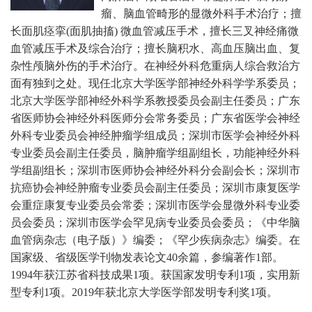
瘤、脑血管畸形的显微外科手术治疗；擅
长面肌痉挛(面肌抽搐) 微血管减压手术，擅长三叉神经痛微
血管减压手术及综合治疗；擅长脑积水、高血压脑出血、复
杂性颅脑外伤的手术治疗。在神经外科危重病人综合救治方
面有独到之处。现任北京大学医学部神经外科学学系委员；
北京大学医学部神经外科学系教授委员会副主任委员；广东
省医师协会神经外科医师分会常务委员；广东省医学会神经
外科专业委员会神经肿瘤学组成员；深圳市医学会神经外科
专业委员会副主任委员，脑肿瘤学组副组长，功能神经外科
学组副组长；深圳市医师协会神经外科分会副会长；深圳市
抗癌协会神经肿瘤专业委员会副主任委员；深圳市康复医学
会重症康复专业委员会常委；深圳市医学会显微外科专业委
员会委员；深圳市医学会罕见病专业委员会委员；《中华脑
血管病杂志（电子版）》编委；《罕少疾病杂志》编委。
在
国家级、省级医学刊物发表论文40余篇，参编著作1部。
1994年获江苏省科技成果1项。获国家发明专利1项，实用新
型专利1项。2019年获北京大学医学部发明专利奖1项。