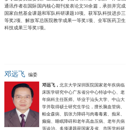
通讯作者在国际国内核心期刊发表论文50余篇
，承担并完成
国家自然基金课题和军队科研课题10项。获军队科技进步三
等奖2项、解放军总医院教学成果一等奖1项、
全军医药卫生
科技成果三等奖1项。
邓远飞
编委
邓远飞，
北京大学深圳医院
国家老年疾病临
床医学研究中心广东省分中心
特诊中心、老
年病科主任医师
。毕业于汕头大学、中山大
学并取得硕士研究生学位，
擅长脑血管病、
帕金森病、肌张力障碍与肉毒毒素、痴呆、
癫痫、睡眠障碍和老年高血压病、老年共病
等诊治。
多项课题获国家及省、市医学科研