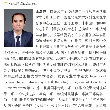
wangcl@17huizhen.com
王成林，
自1980年至今已30年一直从事医学影
像学诊断工工作，曾任北京大学深圳医院医学
影像中心副主任，主任医师；【中国CT和MRI
杂志】和【罕少疾病杂志】总编辑；中华放射
学会核磁共振学组委员；广东省肝脏病学会影
像诊断专业委员会副主任委员；深圳市医学会
常务理事；深圳市医学会罕少疾病专业委员会
主任委员。擅长于肿瘤和罕见病少见病的影像学诊断，特别对肝脏
疾病的CT和MRI诊断有较深研究。2006年5月~2006年7月在日本有明
癌研病院放射线科作访问学者，研修肿瘤CT和MRI诊断。1994年创
办了中国罕少疾病杂志，2003年创办了中国CT和MRI杂志，多次组
织和主持全国性大型学术会议。发表专业学术论文Diagnosis of
bacterial hepatic abscess by CT和Radiologic diagnosis of Fitz-Hugh-
Curtis syndrome等 128篇。获得国家专利一项，获得省级重大科技成
果一项，省科技进步二等奖一项，市级科技进步二等奖三等奖各一
项。主编“肝脏疾病CT与MRI诊断（人民卫生出版社）”、“罕见病少
见病的诊断与治疗（人民卫生出版社出版）”等六部专著，参加编