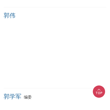
郭伟
郭学军
编委