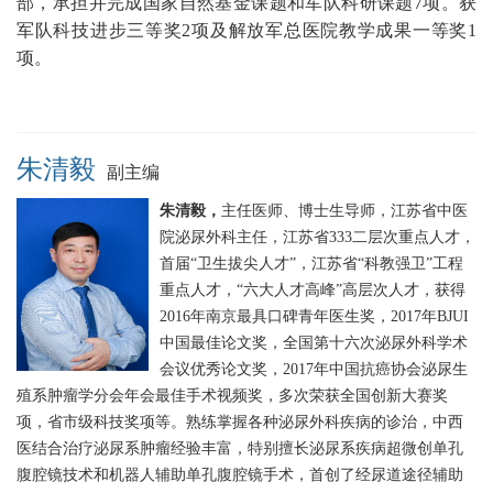
部，承担并完成国家自然基金课题和军队科研课题7项。获
军队科技进步三等奖2项及解放军总医院教学成果一等奖1
项。
朱清毅
副主编
朱清毅，
主任医师、博士生导师，江苏省中医
院泌尿外科主任，江苏省333二层次重点人才，
首届“卫生拔尖人才”，江苏省“科教强卫”工程
重点人才，“六大人才高峰”高层次人才，获得
2016年南京最具口碑青年医生奖，2017年BJUI
中国最佳论文奖，全国第十六次泌尿外科学术
会议优秀论文奖，2017年中国抗癌协会泌尿生
殖系肿瘤学分会年会最佳手术视频奖，多次荣获全国创新大赛奖
项，省市级科技奖项等。熟练掌握各种泌尿外科疾病的诊治，中西
医结合治疗泌尿系肿瘤经验丰富，特别擅长泌尿系疾病超微创单孔
腹腔镜技术和机器人辅助单孔腹腔镜手术，首创了经尿道途径辅助