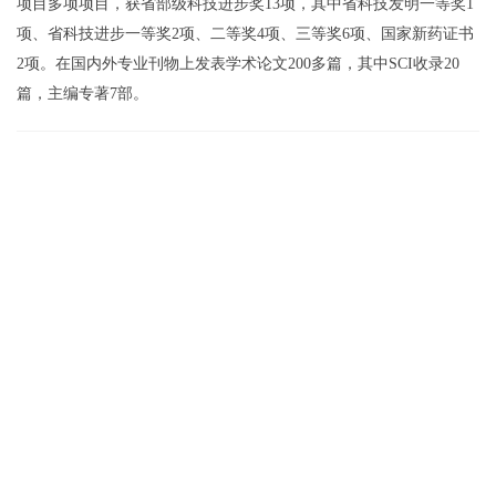
项目多项项目，获省部级科技进步奖13项，其中省科技发明一等奖1
项、省科技进步一等奖2项、二等奖4项、三等奖6项、国家新药证书
2项。在国内外专业刊物上发表学术论文200多篇，其中SCI收录20
篇，主编专著7部。