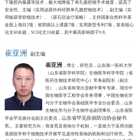
下腹腔内暴露等技术，极大地降低了单孔腹腔镜手术难度，提高了
安全性。主编《实用泌尿外科经脐单孔腹腔镜技术》，副主编《实
用输尿管软镜技术》、《尿石症诊疗策略》，主持国家自然科学基
金面上项目2项，省部级以上课题7项，实用新型专利7项，发表核心
论文60余篇，SCI论文10余篇，其中最高影响因子9.8。
崔亚洲
副主编
崔亚洲
，博士，研究员，山东第一医科大学
（山东省医学科学院）生物医学科学学院（省
医药生物技术研究中心）常务副院长（副主
任），山东省有突出贡献中青年专家。
现任中
国生物医学工程学会常务理事，中国生物化学
与分子生物学会基础医学专业分会委员，山东
生物化学与分子生物学会副理事长，山东省医
山东省罕见疾病防治协会秘书
学会罕见病分会副主任委员，
长
。
主要研究方向：骨发育及骨病分子机制，一直致力于采用功能
。为
基因组学和干细胞技术开展罕见遗传性骨病的机制和治疗研究