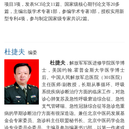
项目3项，发表SCI论文11篇、国家级核心期刊论文等20多
篇，主编出版学术专著1部，参编学术专著3部，授权实用新
型专利4项，参与制定国家级专家共识2篇。
杜捷夫
编委
杜捷夫
解放军军医进修学院医学博
，
士，美国约翰.霍普金斯大学医学博士
后。中国人民
解放军总医院（301医院）
主任医师/副教授，
长期从事循环、呼吸
系统疾病诊断治疗方面的临床工作，对急
诊心肺复苏及急性呼吸窘迫综合征、急性
支气管哮喘、急性冠脉综合征等急诊危重
病的早期诊断治疗方面有很深造诣。兼任
北京中医药发展基
金会专家委员、急诊科主任联盟秘书长
、北京中医药学会急
诊专业委员会委员。
主编及参与编著书15部，以第一作者或