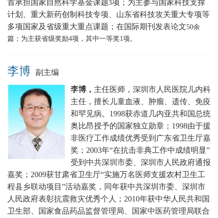
首承担国家自然科学基金课题
项；为主参与国家科技支撑
3
计划、重大新药创制科技专项、山东省科技攻关重大专项等
多项国家及省级重大重点课题
；在国际期刊发表论文
5
0
余
篇；为主获省级奖励
4
项，其中一等奖
1
项。
李博
副主编
李博，
主任医师，深圳市人民医院儿内科
主任，擅长
儿童血液、肿瘤、遗传、免疫
和罕见病。
1998获赤道几内亚共和国总统
奥比昂授予的国家独立勋章；1998由于援
非医疗工作成绩优秀受到广东省卫生厅嘉
奖；2003年“在抗击非典工作中成绩明显”
受到中共深圳市委、深圳市人民政府通报
嘉奖；2009获甘肃省卫生厅“实施万名医师支援农村卫生工
程县乡联动项目”活动嘉奖，同年获中共深圳市委、深圳市
人民政府表彰抗震救灾优秀个人；2010年获中华人民共和国
卫生部、国家食品药品监督管理局、国家中医药管理局联合