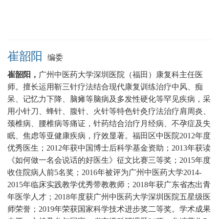
崔韶阳
编委
崔韶阳，
广州中医药大学深圳医院（福田）康复科
主任医
师。
擅长运用靳三针疗法结合现代康复训练治疗中风、痴
呆、记忆力下降、脑瘫等脑病及多发性硬化等罕见疾病，采
用小针刀、蜂针、腹针、火针等特色针灸疗法治疗肩周炎、
颈椎病、腰椎病等痛证，针药结合治疗月经病、不孕症及失
眠、焦虑等亚健康疾病，疗效显著。
福田区中医院2012年度
优秀医生；2012年获中国博士后科学基金资助；2013年获读
《如何做一名会说话的好医生》征文比赛三等奖；2015年度
收住院病人前5名奖；2016年被评为广州中医药大学2014-
2015年临床实践教学优秀带教教师；2018年获广东省杰出青
年医学人才；2018年度获广州中医药大学深圳医院五星级医
师荣誉；2019年荣获国家科学技术进步奖二等奖。学术成果