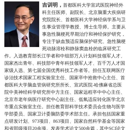
吉训明，
首都医科大学宣武医院神经外
科主任医师、副院长、北京脑重大疾病研
究院院长、首都医科大学神经病学系与卫
生事业管理学教授、博士生导师。主要从
事急性脑梗死早期治疗和神经保护研究，
专注于缺血预适应脑保护研究、急性脑梗
死动脉溶栓和静脉窦血栓的临床研究工
作。
入选教育部长江学者和中组部万人计划科技领军人才、
国家杰出青年、科技部中青年科技领军人才、百千万人才国
家级人选、第七届全国优秀科技工作者等。担任互联网医疗
诊治技术国家工程实验室主任、国家卒中抢救中心主任、首
都医科大学脑血管病研究所所长、宣武医院-哈佛麻省总医
院中美神经科学研究所中方主任、国家远程卒中中心主任、
北京市老年病医疗研究中心副主任、低氧适应转化医学北京
市重点实验室主任。担任教育部科学技术委员会生物与医学
学部委员、国家卫计委脑防委学术部主任。承担包括国家重
点研发计划、973项目、863项目、国家自然科学基金等国家
和省部级项目20余项。发表学术论文500余篇，其中SCI论文