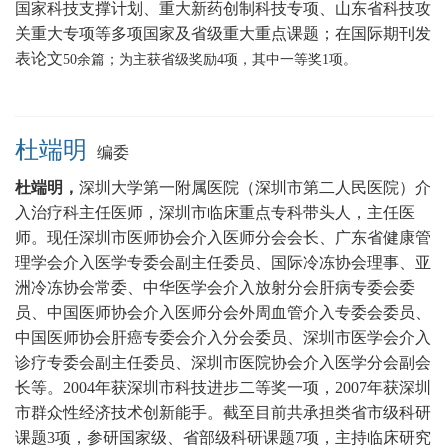
国家科技支撑计划、重大新药创制科技专项、山东省科技攻
关重大专项等多项国家及省级重大重点课题
；在国际期刊发
表论文
5
0
余篇；为主获省级奖励
4
项，其中一等奖
1
项。
杜端明
编委
杜端明，
深圳大学第一附属医院（深圳市第二人民医院）介
入治疗科主任医师，
深圳市临床重点专科带头人，主任医
师
。现任深圳市医师协会介入医师分会会长、广东省健康管
理学会介入医学专委会副主任委员、国际冷冻协会理事、亚
洲冷冻协会常委、中华医学会介入放射分会肝病专委会委
员、中国医师协会介入医师分会外周血管介入专委会委员、
中国医师协会肝癌专委会介入分会委员、深圳市医学会介入
诊疗专委会副主任委员、深圳市医院协会介入医学分会副会
长等。2004年获深圳市科技进步二等奖一项，2007年获深圳
市群众性经济技术创新能手。截至目前共承担类省市级科研
课题3项，参研国家级、省部级科研课题7项，主持临床研究