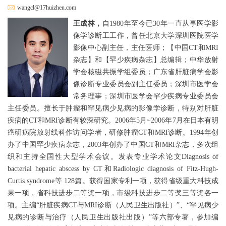
wangcl@17huizhen.com
王成林，
自1980年至今已30年一直从事医学影
像学诊断工工作，曾任北京大学深圳医院医学
影像中心副主任，主任医师；【中国CT和MRI
杂志】和【罕少疾病杂志】总编辑；中华放射
学会核磁共振学组委员；广东省肝脏病学会影
像诊断专业委员会副主任委员；深圳市医学会
常务理事；深圳市医学会罕少疾病专业委员会
主任委员。擅长于肿瘤和罕见病少见病的影像学诊断，特别对肝脏
疾病的CT和MRI诊断有较深研究。2006年5月~2006年7月在日本有明
癌研病院放射线科作访问学者，研修肿瘤CT和MRI诊断。1994年创
办了中国罕少疾病杂志，2003年创办了中国CT和MRI杂志，多次组
织和主持全国性大型学术会议。发表专业学术论文Diagnosis of
bacterial hepatic abscess by CT和Radiologic diagnosis of Fitz-Hugh-
Curtis syndrome等 128篇。获得国家专利一项，获得省级重大科技成
果一项，省科技进步二等奖一项，市级科技进步二等奖三等奖各一
项。主编“肝脏疾病CT与MRI诊断（人民卫生出版社）”、“罕见病少
见病的诊断与治疗（人民卫生出版社出版）”等六部专著，参加编