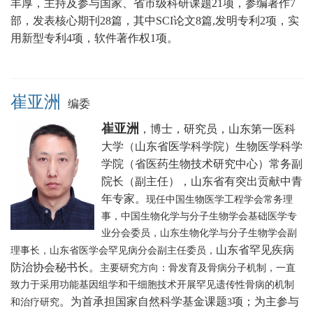
丰厚，主持及参与国家、省市级科研课题21项，参编著作7
部，发表核心期刊28篇，其中SCI论文8篇,发明专利2项，实
用新型专利4项，软件著作权1项。
崔亚洲
编委
崔亚洲
，博士，研究员，山东第一医科
大学（山东省医学科学院）生物医学科学
学院（省医药生物技术研究中心）常务副
院长（副主任），山东省有突出贡献中青
年专家。
现任中国生物医学工程学会常务理
事，中国生物化学与分子生物学会基础医学专
业分会委员，山东生物化学与分子生物学会副
山东省罕见疾病
理事长，山东省医学会罕见病分会副主任委员，
防治协会秘书长
。
主要研究方向：骨发育及骨病分子机制，一直
致力于采用功能基因组学和干细胞技术开展罕见遗传性骨病的机制
。为首承担国家自然科学基金课题
项；为主参与
和治疗研究
3