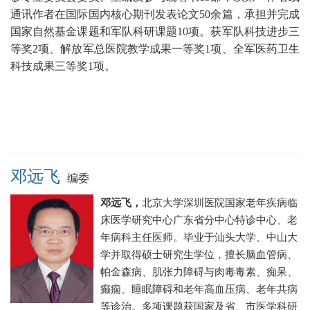
通讯作者在国际国内核心期刊发表论文50余篇
，承担并完成
国家自然基金课题和军队科研课题10项。获军队科技进步三
等奖2项、解放军总医院教学成果一等奖1项、
全军医药卫生
科技成果三等奖1项。
邓远飞
编委
邓远飞，
北京大学深圳医院
国家老年疾病临
床医学研究中心广东省分中心
特诊中心、老
年病科主任医师
。毕业于汕头大学、中山大
学并取得硕士研究生学位，
擅长脑血管病、
帕金森病、肌张力障碍与肉毒毒素、痴呆、
癫痫、睡眠障碍和老年高血压病、老年共病
等诊治。
多项课题获国家及省、市医学科研