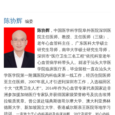
陈协辉
编委
陈协辉
，中国医学科学院阜外医院深圳医
院主任医师。
教授、主任医师（三级）、
老年心血管科主任， 广东医科大学硕士
研究生导师，南华大学硕士研究生导师，
深圳市“医疗卫生三名工程”依托科室老年
心血管病学科带头人。就读于汕头大学医
学院临床医疗系，毕业留校一直在汕头大
学医学院第一附属医院内科临床第一线工作，经历住院医师
至主任医师。2007年底人才引进到深圳市工作，入选福田区
十大 “优秀卫生人才”。2014年作为心血管专家代表国家赴非
洲参加援加纳医疗专家队并获得国家级荣誉称号及抗击埃博
拉银质奖章。曾公派赴瑞典斯德哥尔摩大学、澳大利亚弗林
德斯大学、新加坡国立大学、香港威尔斯亲王医院等地学习
培训。
一直致力于心内科基础及临床诊断、治疗及研究，对心内科