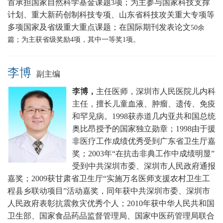
首承担国家自然科学基金课题
项；为主参与国家科技支撑
3
计划、重大新药创制科技专项、山东省科技攻关重大专项等
多项国家及省级重大重点课题
；在国际期刊发表论文
5
0
余
篇；为主获省级奖励
4
项，其中一等奖
1
项。
李博
副主编
李博，
主任医师，深圳市人民医院儿内科
主任，擅长
儿童血液、肿瘤、遗传、免疫
和罕见病。
1998获赤道几内亚共和国总统
奥比昂授予的国家独立勋章；1998由于援
非医疗工作成绩优秀受到广东省卫生厅嘉
奖；2003年“在抗击非典工作中成绩明显”
受到中共深圳市委、深圳市人民政府通报
嘉奖；2009获甘肃省卫生厅“实施万名医师支援农村卫生工
程县乡联动项目”活动嘉奖，同年获中共深圳市委、深圳市
人民政府表彰抗震救灾优秀个人；2010年获中华人民共和国
卫生部、国家食品药品监督管理局、国家中医药管理局联合