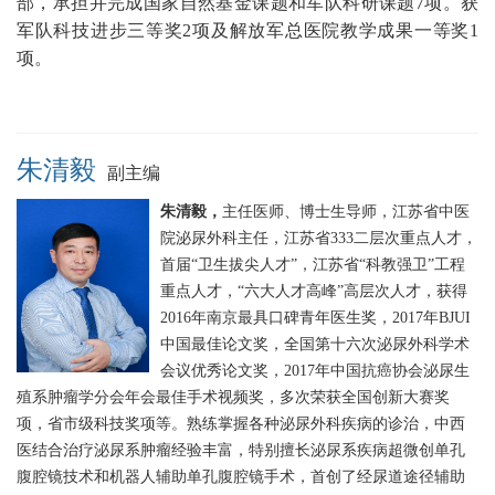
部，承担并完成国家自然基金课题和军队科研课题7项。获
军队科技进步三等奖2项及解放军总医院教学成果一等奖1
项。
朱清毅
副主编
朱清毅，
主任医师、博士生导师，江苏省中医
院泌尿外科主任，江苏省333二层次重点人才，
首届“卫生拔尖人才”，江苏省“科教强卫”工程
重点人才，“六大人才高峰”高层次人才，获得
2016年南京最具口碑青年医生奖，2017年BJUI
中国最佳论文奖，全国第十六次泌尿外科学术
会议优秀论文奖，2017年中国抗癌协会泌尿生
殖系肿瘤学分会年会最佳手术视频奖，多次荣获全国创新大赛奖
项，省市级科技奖项等。熟练掌握各种泌尿外科疾病的诊治，中西
医结合治疗泌尿系肿瘤经验丰富，特别擅长泌尿系疾病超微创单孔
腹腔镜技术和机器人辅助单孔腹腔镜手术，首创了经尿道途径辅助