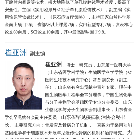
下腹腔内暴露等技术，极大地降低了单孔腹腔镜手术难度，提高了
安全性。主编《实用泌尿外科经脐单孔腹腔镜技术》，副主编《实
用输尿管软镜技术》、《尿石症诊疗策略》，主持国家自然科学基
金面上项目2项，省部级以上课题7项，实用新型专利7项，发表核心
论文60余篇，SCI论文10余篇，其中最高影响因子9.8。
崔亚洲
副主编
崔亚洲
，博士，研究员，山东第一医科大学
（山东省医学科学院）生物医学科学学院（省
医药生物技术研究中心）常务副院长（副主
任），山东省有突出贡献中青年专家。
现任中
国生物医学工程学会常务理事，中国生物化学
与分子生物学会基础医学专业分会委员，山东
生物化学与分子生物学会副理事长，山东省医
山东省罕见疾病防治协会秘书
学会罕见病分会副主任委员，
长
。
主要研究方向：骨发育及骨病分子机制，一直致力于采用功能
。为
基因组学和干细胞技术开展罕见遗传性骨病的机制和治疗研究