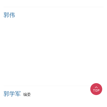
郭伟
郭学军
编委