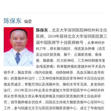
陈保东
编委
陈保东
，北京大学深圳医院神经外科主任
医师。2019
年获得北京大学深圳医院第三
届中国医师节十佳医师称号，
从事神经外
科27年，擅长脑功能区、颅底复杂肿瘤（语言
及运动区胶质瘤、脑干、丘脑胶质瘤、垂体
瘤、脑膜瘤、巨大听神经、三叉神经鞘瘤等复
杂颅底肿瘤）和脊髓肿瘤的显微外科手术及内
镜手术；脑血管病（颅内动脉瘤、动静脉畸形、高血压脑出血等疾
病）的显微外科治疗；三叉神经痛和面肌痉挛等神经卡压综合征的
微血管减压；脊髓空洞以及颅脑外伤、脑积水等常见病、多发病的
诊疗。2013年至2014年赴美在华盛顿大学医学院医学中心神经外科
师从世界颅底主席从事颅底肿瘤及功能区胶质瘤的博士后临床研
究；倡导脑肿瘤全切技术，回国后主持南方脑胶质瘤中心深圳中心
工作，参与组建北京天坛医院深圳脑胶质瘤中心、成立了华南地区