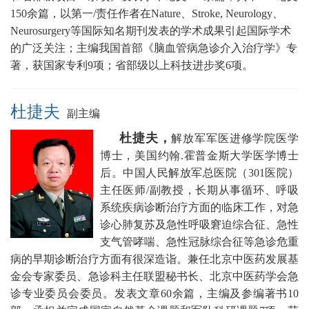
150余篇，以第一/责任作者在Nature、Stroke, Neurology、
Neurosurgery等国际知名期刊发表的学术成果引起国际学术
的广泛关注；主编我国首部《脑血管病急诊介入治疗学》专
著，获国家专利9项；省部级以上科技进步奖6项。
杜捷夫
副主编
杜捷夫，
解放军军医进修学院医学
博士，美国约翰.霍普金斯大学医学博士
后。
中国人民
解放军总医院（301医院）
主任医师/副教授，
长期从事循环、呼吸
系统疾病诊断治疗方面的临床工作，对急
诊心肺复苏及急性呼吸窘迫综合征、急性
支气管哮喘、急性冠脉综合征等急诊危重
病的早期诊断治疗方面有很深造诣。兼任
北京中医药发展基
金会专家委员、急诊科主任联盟秘书长
、北京中医药学会急
诊专业委员会委员。发表文章60余篇，主编及参编著书10