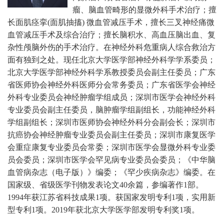
瘤、脑血管畸形的显微外科手术治疗；擅
长面肌痉挛(面肌抽搐) 微血管减压手术，擅长三叉神经痛微
血管减压手术及综合治疗；擅长脑积水、高血压脑出血、复
杂性颅脑外伤的手术治疗。在神经外科危重病人综合救治方
面有独到之处。现任北京大学医学部神经外科学学系委员；
北京大学医学部神经外科学系教授委员会副主任委员；广东
省医师协会神经外科医师分会常务委员；广东省医学会神经
外科专业委员会神经肿瘤学组成员；深圳市医学会神经外科
专业委员会副主任委员，脑肿瘤学组副组长，功能神经外科
学组副组长；深圳市医师协会神经外科分会副会长；深圳市
抗癌协会神经肿瘤专业委员会副主任委员；深圳市康复医学
会重症康复专业委员会常委；深圳市医学会显微外科专业委
员会委员；深圳市医学会罕见病专业委员会委员；《中华脑
血管病杂志（电子版）》编委；《罕少疾病杂志》编委。
在
国家级、省级医学刊物发表论文40余篇，参编著作1部。
1994年获江苏省科技成果1项。获国家发明专利1项，实用新
型专利1项。2019年获北京大学医学部发明专利奖1项。