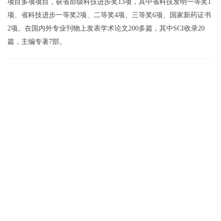
项目多项项目，获省部级科技进步奖13项，其中省科技发明一等奖1
项、省科技进步一等奖2项、二等奖4项、三等奖6项、国家新药证书
2项。在国内外专业刊物上发表学术论文200多篇，其中SCI收录20
篇，主编专著7部。