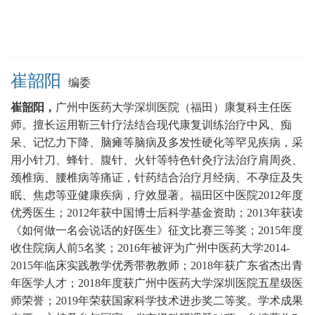
崔韶阳
编委
崔韶阳，
广州中医药大学深圳医院（福田）康复科
主任医
师。
擅长运用靳三针疗法结合现代康复训练治疗中风、痴
呆、记忆力下降、脑瘫等脑病及多发性硬化等罕见疾病，采
用小针刀、蜂针、腹针、火针等特色针灸疗法治疗肩周炎、
颈椎病、腰椎病等痛证，针药结合治疗月经病、不孕症及失
眠、焦虑等亚健康疾病，疗效显著。
福田区中医院2012年度
优秀医生；2012年获中国博士后科学基金资助；2013年获读
《如何做一名会说话的好医生》征文比赛三等奖；2015年度
收住院病人前5名奖；2016年被评为广州中医药大学2014-
2015年临床实践教学优秀带教教师；2018年获广东省杰出青
年医学人才；2018年度获广州中医药大学深圳医院五星级医
师荣誉；2019年荣获国家科学技术进步奖二等奖。学术成果