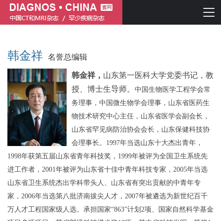
韩金祥
名誉总编辑
韩金祥，
山东第一医科大学党委书记
，
教
授、博士生导师。
中国生物医学工程学会常
务理事，
中国微生物学会理事，山东省医药生
物技术研究中心主任
，
山东
省
医学会副会长，
山东省罕见病防治协会会长，
山东保健科技协
简体中文
English
会理事
长。
1997年当选山东十大杰出青年，
1998年获第五届山东省青年科技奖，1999年被评为全国卫生系统先
进工作者，2001年被评为山东省十佳中青年科技专家，2005年当选
山东省卫生系统杰出学科带头人、山东省有突出贡献的中青年专
家，2006年当选第八批济南拔尖人才，2007年被遴选为新世纪百千
万人才工程国家级人选。承担国家“863”计划2项、国家自然科学基金