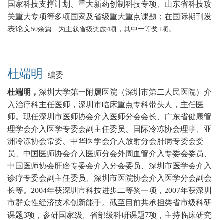
国家科技支撑计划、重大新药创制科技专项、山东省科技攻
关重大专项等多项国家及省级重大重点课题
；在国际期刊发
表论文
5
0
余篇；为主获省级奖励
4
项，其中一等奖
1
项。
杜端明
编委
杜端明，
深圳大学第一附属医院（深圳市第二人民医院）介
入治疗科主任医师，
深圳市临床重点专科带头人，主任医
师
。现任深圳市医师协会介入医师分会会长、广东省健康管
理学会介入医学专委会副主任委员、国际冷冻协会理事、亚
洲冷冻协会常委、中华医学会介入放射分会肝病专委会委
员、中国医师协会介入医师分会外周血管介入专委会委员、
中国医师协会肝癌专委会介入分会委员、深圳市医学会介入
诊疗专委会副主任委员、深圳市医院协会介入医学分会副会
长等。2004年获深圳市科技进步二等奖一项，2007年获深圳
市群众性经济技术创新能手。截至目前共承担类省市级科研
课题3项，参研国家级、省部级科研课题7项，主持临床研究