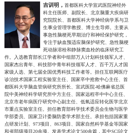
吉训明，
首都医科大学宣武医院神经外
科主任医师、副院长、北京脑重大疾病研
究院院长、首都医科大学神经病学系与卫
生事业管理学教授、博士生导师。主要从
事急性脑梗死早期治疗和神经保护研究，
专注于缺血预适应脑保护研究、急性脑梗
死动脉溶栓和静脉窦血栓的临床研究工
作。
入选教育部长江学者和中组部万人计划科技领军人才、
国家杰出青年、科技部中青年科技领军人才、百千万人才国
家级人选、第七届全国优秀科技工作者等。担任互联网医疗
诊治技术国家工程实验室主任、国家卒中抢救中心主任、首
都医科大学脑血管病研究所所长、宣武医院-哈佛麻省总医
院中美神经科学研究所中方主任、国家远程卒中中心主任、
北京市老年病医疗研究中心副主任、低氧适应转化医学北京
市重点实验室主任。担任教育部科学技术委员会生物与医学
学部委员、国家卫计委脑防委学术部主任。承担包括国家重
点研发计划、973项目、863项目、国家自然科学基金等国家
和省部级项目20余项。发表学术论文500余篇，其中SCI论文