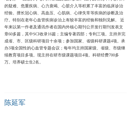
的疑难、危重疾病、心力衰竭、心脏介入等积累了丰富的临床诊治
经验。擅长冠心病、高血压、心肌病、心律失常等疾病的诊断及治
疗。特别在老年心血管疾病诊治上有较丰富的经验和独到见解。
近
年来以第一作者及通讯作者在国内外核心期刊公开发行期刊发表文
章60多篇，其中SCI收录16篇；主编专著四部；专利三项。主持并完
成省、市、区级科研项目十余项；参加国家、省级科研课题4项。承
办3项全国性的心血管专题会议；每年均主持国家级、省级、市级继
续教育项目多项。现主持在研市级课题项目4项。科研经费700多
万。培养硕士生2名。
陈延军