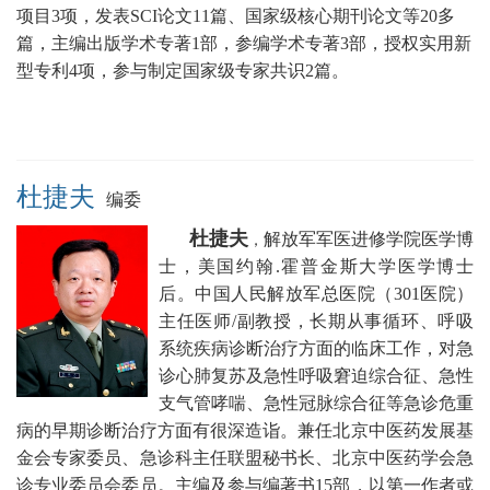
项目3项，发表SCI论文11篇、国家级核心期刊论文等20多
篇，主编出版学术专著1部，参编学术专著3部，授权实用新
型专利4项，参与制定国家级专家共识2篇。
杜捷夫
编委
杜捷夫
解放军军医进修学院医学博
，
士，美国约翰.霍普金斯大学医学博士
后。中国人民
解放军总医院（301医院）
主任医师/副教授，
长期从事循环、呼吸
系统疾病诊断治疗方面的临床工作，对急
诊心肺复苏及急性呼吸窘迫综合征、急性
支气管哮喘、急性冠脉综合征等急诊危重
病的早期诊断治疗方面有很深造诣。兼任
北京中医药发展基
金会专家委员、急诊科主任联盟秘书长
、北京中医药学会急
诊专业委员会委员。
主编及参与编著书15部，以第一作者或