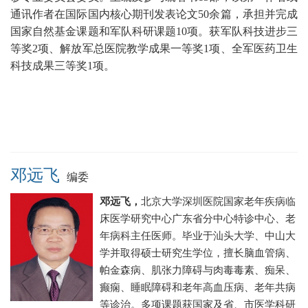
通讯作者在国际国内核心期刊发表论文50余篇
，承担并完成
国家自然基金课题和军队科研课题10项。获军队科技进步三
等奖2项、解放军总医院教学成果一等奖1项、
全军医药卫生
科技成果三等奖1项。
邓远飞
编委
邓远飞，
北京大学深圳医院
国家老年疾病临
床医学研究中心广东省分中心
特诊中心、老
年病科主任医师
。毕业于汕头大学、中山大
学并取得硕士研究生学位，
擅长脑血管病、
帕金森病、肌张力障碍与肉毒毒素、痴呆、
癫痫、睡眠障碍和老年高血压病、老年共病
等诊治。
多项课题获国家及省、市医学科研