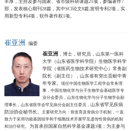
丰厚，主持及参与国家、省市级科研课题21项，参编著作7
部，发表核心期刊28篇，其中SCI论文8篇,发明专利2项，实
用新型专利4项，软件著作权1项。
崔亚洲
编委
崔亚洲
，博士，研究员，山东第一医科
大学（山东省医学科学院）生物医学科学
学院（省医药生物技术研究中心）常务副
院长（副主任），山东省有突出贡献中青
年专家。
现任中国生物医学工程学会常务理
事，中国生物化学与分子生物学会基础医学专
业分会委员，山东生物化学与分子生物学会副
山东省罕见疾病
理事长，山东省医学会罕见病分会副主任委员，
防治协会秘书长
。
主要研究方向：骨发育及骨病分子机制，一直
致力于采用功能基因组学和干细胞技术开展罕见遗传性骨病的机制
。为首承担国家自然科学基金课题
项；为主参与
和治疗研究
3