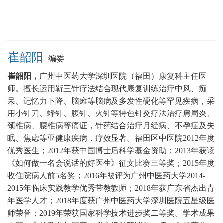
崔韶阳
编委
崔韶阳，
广州中医药大学深圳医院（福田）康复科
主任医
师。
擅长运用靳三针疗法结合现代康复训练治疗中风、痴
呆、记忆力下降、脑瘫等脑病及多发性硬化等罕见疾病，采
用小针刀、蜂针、腹针、火针等特色针灸疗法治疗肩周炎、
颈椎病、腰椎病等痛证，针药结合治疗月经病、不孕症及失
眠、焦虑等亚健康疾病，疗效显著。
福田区中医院2012年度
优秀医生；2012年获中国博士后科学基金资助；2013年获读
《如何做一名会说话的好医生》征文比赛三等奖；2015年度
收住院病人前5名奖；2016年被评为广州中医药大学2014-
2015年临床实践教学优秀带教教师；2018年获广东省杰出青
年医学人才；2018年度获广州中医药大学深圳医院五星级医
师荣誉；2019年荣获国家科学技术进步奖二等奖。学术成果