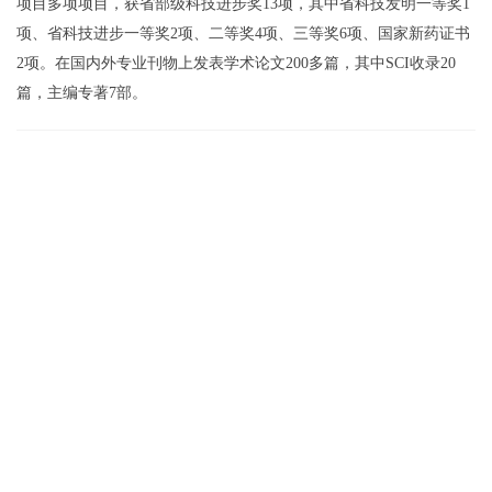
项目多项项目，获省部级科技进步奖13项，其中省科技发明一等奖1
项、省科技进步一等奖2项、二等奖4项、三等奖6项、国家新药证书
2项。在国内外专业刊物上发表学术论文200多篇，其中SCI收录20
篇，主编专著7部。