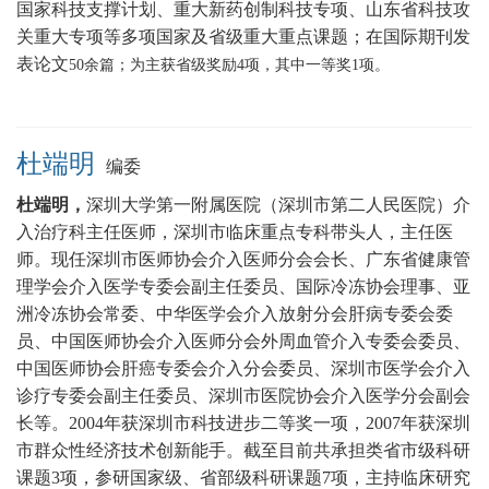
国家科技支撑计划、重大新药创制科技专项、山东省科技攻
关重大专项等多项国家及省级重大重点课题
；在国际期刊发
表论文
5
0
余篇；为主获省级奖励
4
项，其中一等奖
1
项。
杜端明
编委
杜端明，
深圳大学第一附属医院（深圳市第二人民医院）介
入治疗科主任医师，
深圳市临床重点专科带头人，主任医
师
。现任深圳市医师协会介入医师分会会长、广东省健康管
理学会介入医学专委会副主任委员、国际冷冻协会理事、亚
洲冷冻协会常委、中华医学会介入放射分会肝病专委会委
员、中国医师协会介入医师分会外周血管介入专委会委员、
中国医师协会肝癌专委会介入分会委员、深圳市医学会介入
诊疗专委会副主任委员、深圳市医院协会介入医学分会副会
长等。2004年获深圳市科技进步二等奖一项，2007年获深圳
市群众性经济技术创新能手。截至目前共承担类省市级科研
课题3项，参研国家级、省部级科研课题7项，主持临床研究