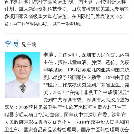
首承担国家自然科学基金课题
项；为主参与国家科技支撑
3
计划、重大新药创制科技专项、山东省科技攻关重大专项等
多项国家及省级重大重点课题
；在国际期刊发表论文
5
0
余
篇；为主获省级奖励
4
项，其中一等奖
1
项。
李博
副主编
李博，
主任医师，深圳市人民医院儿内科
主任，擅长
儿童血液、肿瘤、遗传、免疫
和罕见病。
1998获赤道几内亚共和国总统
奥比昂授予的国家独立勋章；1998由于援
非医疗工作成绩优秀受到广东省卫生厅嘉
奖；2003年“在抗击非典工作中成绩明显”
受到中共深圳市委、深圳市人民政府通报
嘉奖；2009获甘肃省卫生厅“实施万名医师支援农村卫生工
程县乡联动项目”活动嘉奖，同年获中共深圳市委、深圳市
人民政府表彰抗震救灾优秀个人；2010年获中华人民共和国
卫生部、国家食品药品监督管理局、国家中医药管理局联合