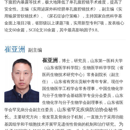
下腹腔内暴露等技术，极大地降低了单孔腹腔镜手术难度，提高了
安全性。主编《实用泌尿外科经脐单孔腹腔镜技术》，副主编《实
用输尿管软镜技术》、《尿石症诊疗策略》，主持国家自然科学基
金面上项目2项，省部级以上课题7项，实用新型专利7项，发表核心
论文60余篇，SCI论文10余篇，其中最高影响因子9.8。
崔亚洲
副主编
崔亚洲
，博士，研究员，山东第一医科大学
（山东省医学科学院）生物医学科学学院（省
医药生物技术研究中心）常务副院长（副主
任），山东省有突出贡献中青年专家。
现任中
国生物医学工程学会常务理事，中国生物化学
与分子生物学会基础医学专业分会委员，山东
生物化学与分子生物学会副理事长，山东省医
山东省罕见疾病防治协会秘书
学会罕见病分会副主任委员，
长
。
主要研究方向：骨发育及骨病分子机制，一直致力于采用功能
。为
基因组学和干细胞技术开展罕见遗传性骨病的机制和治疗研究