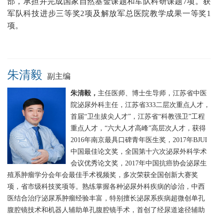
部，承担并完成国家自然基金课题和军队科研课题7项。获
军队科技进步三等奖2项及解放军总医院教学成果一等奖1
项。
朱清毅
副主编
朱清毅，
主任医师、博士生导师，江苏省中医
院泌尿外科主任，江苏省333二层次重点人才，
首届“卫生拔尖人才”，江苏省“科教强卫”工程
重点人才，“六大人才高峰”高层次人才，获得
2016年南京最具口碑青年医生奖，2017年BJUI
中国最佳论文奖，全国第十六次泌尿外科学术
会议优秀论文奖，2017年中国抗癌协会泌尿生
殖系肿瘤学分会年会最佳手术视频奖，多次荣获全国创新大赛奖
项，省市级科技奖项等。熟练掌握各种泌尿外科疾病的诊治，中西
医结合治疗泌尿系肿瘤经验丰富，特别擅长泌尿系疾病超微创单孔
腹腔镜技术和机器人辅助单孔腹腔镜手术，首创了经尿道途径辅助