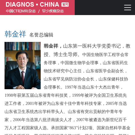
韩金祥
名誉总编辑
韩金祥，
山东第一医科大学党委书记
，
教
授、博士生导师。
中国生物医学工程学会常
务理事，
中国微生物学会理事，山东省医药生
物技术研究中心主任
，
山东
省
医学会副会长，
山东省罕见病防治协会会长，
山东保健科技协
简体中文
English
会理事
长。
1997年当选山东十大杰出青年，
1998年获第五届山东省青年科技奖，1999年被评为全国卫生系统先
进工作者，2001年被评为山东省十佳中青年科技专家，2005年当选
山东省卫生系统杰出学科带头人、山东省有突出贡献的中青年专
家，2006年当选第八批济南拔尖人才，2007年被遴选为新世纪百千
万人才工程国家级人选。承担国家“863”计划2项、国家自然科学基金