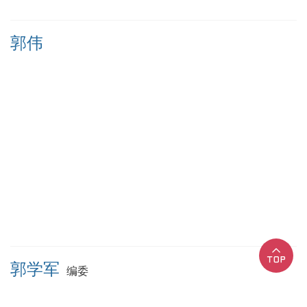
郭伟
郭学军
编委