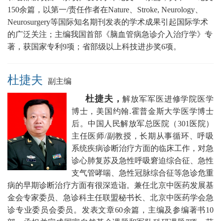
150余篇，以第一/责任作者在Nature、Stroke, Neurology、
Neurosurgery等国际知名期刊发表的学术成果引起国际学术
的广泛关注；主编我国首部《脑血管病急诊介入治疗学》专
著，获国家专利9项；省部级以上科技进步奖6项。
杜捷夫
副主编
杜捷夫，
解放军军医进修学院医学
博士，美国约翰.霍普金斯大学医学博士
后。
中国人民
解放军总医院（301医院）
主任医师/副教授，
长期从事循环、呼吸
系统疾病诊断治疗方面的临床工作，对急
诊心肺复苏及急性呼吸窘迫综合征、急性
支气管哮喘、急性冠脉综合征等急诊危重
病的早期诊断治疗方面有很深造诣。兼任
北京中医药发展基
金会专家委员、急诊科主任联盟秘书长
、北京中医药学会急
诊专业委员会委员。发表文章60余篇，主编及参编著书10