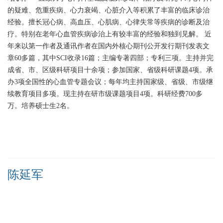
的疑难、危重疾病、心力衰竭、心脏介入等积累了丰富的临床诊治
经验。擅长冠心病、高血压、心肌病、心律失常等疾病的诊断及治
疗。特别在老年心血管疾病诊治上有较丰富的经验和独到见解。
近
年来以第一作者及通讯作者在国内外核心期刊公开发行期刊发表文
章60多篇，其中SCI收录16篇；主编专著四部；专利三项。主持并完
成省、市、区级科研项目十余项；参加国家、省级科研课题4项。承
办3项全国性的心血管专题会议；每年均主持国家级、省级、市级继
续教育项目多项。现主持在研市级课题项目4项。科研经费700多
万。培养硕士生2名。
陈延军