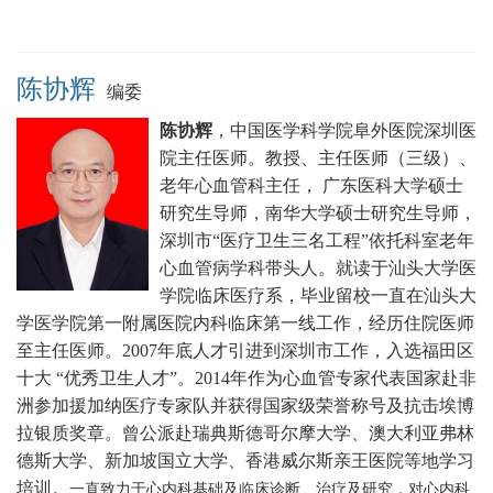
陈协辉
编委
陈协辉
，中国医学科学院阜外医院深圳医
院主任医师。
教授、主任医师（三级）、
老年心血管科主任， 广东医科大学硕士
研究生导师，南华大学硕士研究生导师，
深圳市“医疗卫生三名工程”依托科室老年
心血管病学科带头人。就读于汕头大学医
学院临床医疗系，毕业留校一直在汕头大
学医学院第一附属医院内科临床第一线工作，经历住院医师
至主任医师。2007年底人才引进到深圳市工作，入选福田区
十大 “优秀卫生人才”。2014年作为心血管专家代表国家赴非
洲参加援加纳医疗专家队并获得国家级荣誉称号及抗击埃博
拉银质奖章。曾公派赴瑞典斯德哥尔摩大学、澳大利亚弗林
德斯大学、新加坡国立大学、香港威尔斯亲王医院等地学习
培训。
一直致力于心内科基础及临床诊断、治疗及研究，对心内科