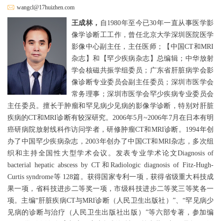
wangcl@17huizhen.com
王成林，
自1980年至今已30年一直从事医学影
像学诊断工工作，曾任北京大学深圳医院医学
影像中心副主任，主任医师；【中国CT和MRI
杂志】和【罕少疾病杂志】总编辑；中华放射
学会核磁共振学组委员；广东省肝脏病学会影
像诊断专业委员会副主任委员；深圳市医学会
常务理事；深圳市医学会罕少疾病专业委员会
主任委员。擅长于肿瘤和罕见病少见病的影像学诊断，特别对肝脏
疾病的CT和MRI诊断有较深研究。2006年5月~2006年7月在日本有明
癌研病院放射线科作访问学者，研修肿瘤CT和MRI诊断。1994年创
办了中国罕少疾病杂志，2003年创办了中国CT和MRI杂志，多次组
织和主持全国性大型学术会议。发表专业学术论文Diagnosis of
bacterial hepatic abscess by CT和Radiologic diagnosis of Fitz-Hugh-
Curtis syndrome等 128篇。获得国家专利一项，获得省级重大科技成
果一项，省科技进步二等奖一项，市级科技进步二等奖三等奖各一
项。主编“肝脏疾病CT与MRI诊断（人民卫生出版社）”、“罕见病少
见病的诊断与治疗（人民卫生出版社出版）”等六部专著，参加编