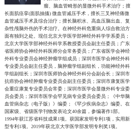
瘤、脑血管畸形的显微外科手术治疗；擅
长面肌痉挛(面肌抽搐) 微血管减压手术，擅长三叉神经痛微
血管减压手术及综合治疗；擅长脑积水、高血压脑出血、复
杂性颅脑外伤的手术治疗。在神经外科危重病人综合救治方
面有独到之处。现任北京大学医学部神经外科学学系委员；
北京大学医学部神经外科学系教授委员会副主任委员；广东
省医师协会神经外科医师分会常务委员；广东省医学会神经
外科专业委员会神经肿瘤学组成员；深圳市医学会神经外科
专业委员会副主任委员，脑肿瘤学组副组长，功能神经外科
学组副组长；深圳市医师协会神经外科分会副会长；深圳市
抗癌协会神经肿瘤专业委员会副主任委员；深圳市康复医学
会重症康复专业委员会常委；深圳市医学会显微外科专业委
员会委员；深圳市医学会罕见病专业委员会委员；《中华脑
血管病杂志（电子版）》编委；《罕少疾病杂志》编委。
在
国家级、省级医学刊物发表论文40余篇，参编著作1部。
1994年获江苏省科技成果1项。获国家发明专利1项，实用新
型专利1项。2019年获北京大学医学部发明专利奖1项。