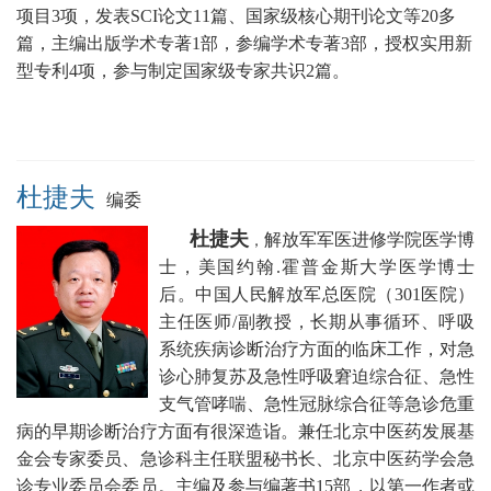
项目3项，发表SCI论文11篇、国家级核心期刊论文等20多
篇，主编出版学术专著1部，参编学术专著3部，授权实用新
型专利4项，参与制定国家级专家共识2篇。
杜捷夫
编委
杜捷夫
解放军军医进修学院医学博
，
士，美国约翰.霍普金斯大学医学博士
后。中国人民
解放军总医院（301医院）
主任医师/副教授，
长期从事循环、呼吸
系统疾病诊断治疗方面的临床工作，对急
诊心肺复苏及急性呼吸窘迫综合征、急性
支气管哮喘、急性冠脉综合征等急诊危重
病的早期诊断治疗方面有很深造诣。兼任
北京中医药发展基
金会专家委员、急诊科主任联盟秘书长
、北京中医药学会急
诊专业委员会委员。
主编及参与编著书15部，以第一作者或