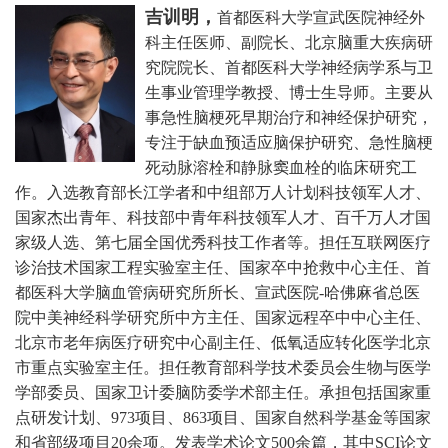
吉训明，
首都医科大学宣武医院神经外
科主任医师、副院长、北京脑重大疾病研
究院院长、首都医科大学神经病学系与卫
生事业管理学教授、博士生导师。主要从
事急性脑梗死早期治疗和神经保护研究，
专注于缺血预适应脑保护研究、急性脑梗
死动脉溶栓和静脉窦血栓的临床研究工
作。
入选教育部长江学者和中组部万人计划科技领军人才、
国家杰出青年、科技部中青年科技领军人才、百千万人才国
家级人选、第七届全国优秀科技工作者等。担任互联网医疗
诊治技术国家工程实验室主任、国家卒中抢救中心主任、首
都医科大学脑血管病研究所所长、宣武医院-哈佛麻省总医
院中美神经科学研究所中方主任、国家远程卒中中心主任、
北京市老年病医疗研究中心副主任、低氧适应转化医学北京
市重点实验室主任。担任教育部科学技术委员会生物与医学
学部委员、国家卫计委脑防委学术部主任。承担包括国家重
点研发计划、973项目、863项目、国家自然科学基金等国家
和省部级项目20余项。发表学术论文500余篇，其中SCI论文