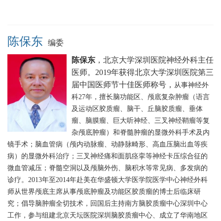
陈保东
编委
陈保东
，北京大学深圳医院神经外科主任
医师。2019
年获得北京大学深圳医院第三
届中国医师节十佳医师称号，
从事神经外
科27年，擅长脑功能区、颅底复杂肿瘤（语言
及运动区胶质瘤、脑干、丘脑胶质瘤、垂体
瘤、脑膜瘤、巨大听神经、三叉神经鞘瘤等复
杂颅底肿瘤）和脊髓肿瘤的显微外科手术及内
镜手术；脑血管病（颅内动脉瘤、动静脉畸形、高血压脑出血等疾
病）的显微外科治疗；三叉神经痛和面肌痉挛等神经卡压综合征的
微血管减压；脊髓空洞以及颅脑外伤、脑积水等常见病、多发病的
诊疗。2013年至2014年赴美在华盛顿大学医学院医学中心神经外科
师从世界颅底主席从事颅底肿瘤及功能区胶质瘤的博士后临床研
究；倡导脑肿瘤全切技术，回国后主持南方脑胶质瘤中心深圳中心
工作，参与组建北京天坛医院深圳脑胶质瘤中心、成立了华南地区