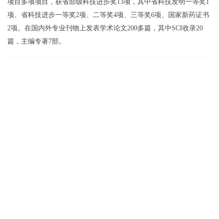
项目多项项目，获省部级科技进步奖13项，其中省科技发明一等奖1
项、省科技进步一等奖2项、二等奖4项、三等奖6项、国家新药证书
2项。在国内外专业刊物上发表学术论文200多篇，其中SCI收录20
篇，主编专著7部。