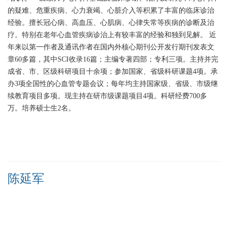
的疑难、危重疾病、心力衰竭、心脏介入等积累了丰富的临床诊治
经验。擅长冠心病、高血压、心肌病、心律失常等疾病的诊断及治
疗。特别在老年心血管疾病诊治上有较丰富的经验和独到见解。
近
年来以第一作者及通讯作者在国内外核心期刊公开发行期刊发表文
章60多篇，其中SCI收录16篇；主编专著四部；专利三项。主持并完
成省、市、区级科研项目十余项；参加国家、省级科研课题4项。承
办3项全国性的心血管专题会议；每年均主持国家级、省级、市级继
续教育项目多项。现主持在研市级课题项目4项。科研经费700多
万。培养硕士生2名。
陈延军