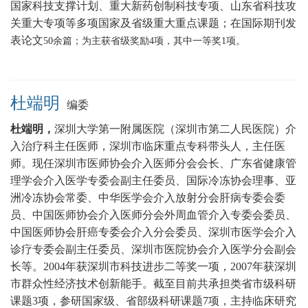
国家科技支撑计划、重大新药创制科技专项、山东省科技攻
关重大专项等多项国家及省级重大重点课题
；在国际期刊发
表论文
5
0
余篇；为主获省级奖励
4
项，其中一等奖
1
项。
杜端明
编委
杜端明，
深圳大学第一附属医院（深圳市第二人民医院）介
入治疗科主任医师，
深圳市临床重点专科带头人，主任医
师
。现任深圳市医师协会介入医师分会会长、广东省健康管
理学会介入医学专委会副主任委员、国际冷冻协会理事、亚
洲冷冻协会常委、中华医学会介入放射分会肝病专委会委
员、中国医师协会介入医师分会外周血管介入专委会委员、
中国医师协会肝癌专委会介入分会委员、深圳市医学会介入
诊疗专委会副主任委员、深圳市医院协会介入医学分会副会
长等。2004年获深圳市科技进步二等奖一项，2007年获深圳
市群众性经济技术创新能手。截至目前共承担类省市级科研
课题3项，参研国家级、省部级科研课题7项，主持临床研究