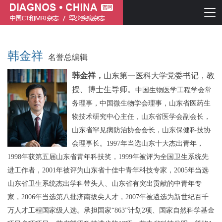
韩金祥
名誉总编辑
韩金祥，
山东第一医科大学党委书记
，
教
授、博士生导师。
中国生物医学工程学会常
务理事，
中国微生物学会理事，山东省医药生
物技术研究中心主任
，
山东
省
医学会副会长，
山东省罕见病防治协会会长，
山东保健科技协
简体中文
English
会理事
长。
1997年当选山东十大杰出青年，
1998年获第五届山东省青年科技奖，1999年被评为全国卫生系统先
进工作者，2001年被评为山东省十佳中青年科技专家，2005年当选
山东省卫生系统杰出学科带头人、山东省有突出贡献的中青年专
家，2006年当选第八批济南拔尖人才，2007年被遴选为新世纪百千
万人才工程国家级人选。承担国家“863”计划2项、国家自然科学基金