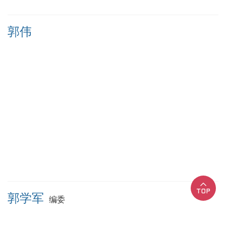
郭伟
郭学军
编委