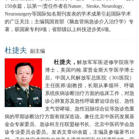
150余篇，以第一/责任作者在Nature、Stroke, Neurology、
Neurosurgery等国际知名期刊发表的学术成果引起国际学术
的广泛关注；主编我国首部《脑血管病急诊介入治疗学》专
著，获国家专利9项；省部级以上科技进步奖6项。
杜捷夫
副主编
杜捷夫，
解放军军医进修学院医学
博士，美国约翰.霍普金斯大学医学博士
后。
中国人民
解放军总医院（301医院）
主任医师/副教授，
长期从事循环、呼吸
系统疾病诊断治疗方面的临床工作，对急
诊心肺复苏及急性呼吸窘迫综合征、急性
支气管哮喘、急性冠脉综合征等急诊危重
病的早期诊断治疗方面有很深造诣。兼任
北京中医药发展基
金会专家委员、急诊科主任联盟秘书长
、北京中医药学会急
诊专业委员会委员。发表文章60余篇，主编及参编著书10