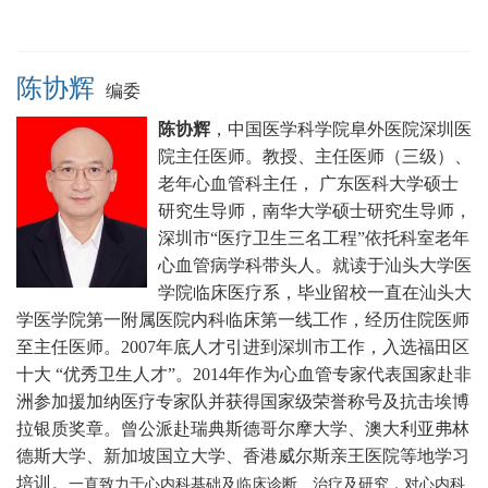
陈协辉
编委
陈协辉
，中国医学科学院阜外医院深圳医
院主任医师。
教授、主任医师（三级）、
老年心血管科主任， 广东医科大学硕士
研究生导师，南华大学硕士研究生导师，
深圳市“医疗卫生三名工程”依托科室老年
心血管病学科带头人。就读于汕头大学医
学院临床医疗系，毕业留校一直在汕头大
学医学院第一附属医院内科临床第一线工作，经历住院医师
至主任医师。2007年底人才引进到深圳市工作，入选福田区
十大 “优秀卫生人才”。2014年作为心血管专家代表国家赴非
洲参加援加纳医疗专家队并获得国家级荣誉称号及抗击埃博
拉银质奖章。曾公派赴瑞典斯德哥尔摩大学、澳大利亚弗林
德斯大学、新加坡国立大学、香港威尔斯亲王医院等地学习
培训。
一直致力于心内科基础及临床诊断、治疗及研究，对心内科