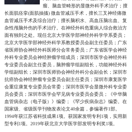
瘤、脑血管畸形的显微外科手术治疗；擅
长面肌痉挛(面肌抽搐) 微血管减压手术，擅长三叉神经痛微
血管减压手术及综合治疗；擅长脑积水、高血压脑出血、复
杂性颅脑外伤的手术治疗。在神经外科危重病人综合救治方
面有独到之处。现任北京大学医学部神经外科学学系委员；
北京大学医学部神经外科学系教授委员会副主任委员；广东
省医师协会神经外科医师分会常务委员；广东省医学会神经
外科专业委员会神经肿瘤学组成员；深圳市医学会神经外科
专业委员会副主任委员，脑肿瘤学组副组长，功能神经外科
学组副组长；深圳市医师协会神经外科分会副会长；深圳市
抗癌协会神经肿瘤专业委员会副主任委员；深圳市康复医学
会重症康复专业委员会常委；深圳市医学会显微外科专业委
员会委员；深圳市医学会罕见病专业委员会委员；《中华脑
血管病杂志（电子版）》编委；《罕少疾病杂志》编委。
在
国家级、省级医学刊物发表论文40余篇，参编著作1部。
1994年获江苏省科技成果1项。获国家发明专利1项，实用新
型专利1项。2019年获北京大学医学部发明专利奖1项。