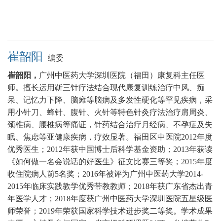
崔韶阳
编委
崔韶阳，
广州中医药大学深圳医院（福田）康复科
主任医
师。
擅长运用靳三针疗法结合现代康复训练治疗中风、痴
呆、记忆力下降、脑瘫等脑病及多发性硬化等罕见疾病，采
用小针刀、蜂针、腹针、火针等特色针灸疗法治疗肩周炎、
颈椎病、腰椎病等痛证，针药结合治疗月经病、不孕症及失
眠、焦虑等亚健康疾病，疗效显著。
福田区中医院2012年度
优秀医生；2012年获中国博士后科学基金资助；2013年获读
《如何做一名会说话的好医生》征文比赛三等奖；2015年度
收住院病人前5名奖；2016年被评为广州中医药大学2014-
2015年临床实践教学优秀带教教师；2018年获广东省杰出青
年医学人才；2018年度获广州中医药大学深圳医院五星级医
师荣誉；2019年荣获国家科学技术进步奖二等奖。学术成果