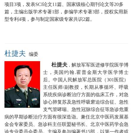
项目3项，发表SCI论文11篇、国家级核心期刊论文等20多
篇，主编出版学术专著1部，参编学术专著3部，授权实用新
型专利4项，参与制定国家级专家共识2篇。
杜捷夫
编委
杜捷夫
解放军军医进修学院医学博
，
士，美国约翰.霍普金斯大学医学博士
后。中国人民
解放军总医院（301医院）
主任医师/副教授，
长期从事循环、呼吸
系统疾病诊断治疗方面的临床工作，对急
诊心肺复苏及急性呼吸窘迫综合征、急性
支气管哮喘、急性冠脉综合征等急诊危重
病的早期诊断治疗方面有很深造诣。兼任
北京中医药发展基
金会专家委员、急诊科主任联盟秘书长
、北京中医药学会急
诊专业委员会委员。
主编及参与编著书15部，以第一作者或