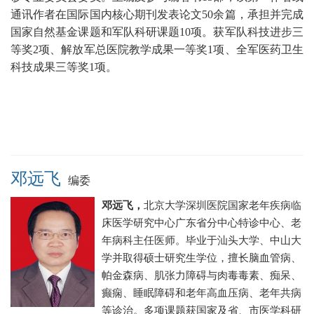
通讯作者在国际国内核心期刊发表论文50余篇
，承担并完成
国家自然基金课题和军队科研课题10项。获军队科技进步三
等奖2项、解放军总医院教学成果一等奖1项、
全军医药卫生
科技成果三等奖1项。
邓远飞
编委
邓远飞，
北京大学深圳医院
国家老年疾病临
床医学研究中心广东省分中心
特诊中心、老
年病科主任医师
。毕业于汕头大学、中山大
学并取得硕士研究生学位，
擅长脑血管病、
帕金森病、肌张力障碍与肉毒毒素、痴呆、
癫痫、睡眠障碍和老年高血压病、老年共病
等诊治。
多项课题获国家及省、市医学科研