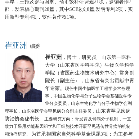
丰厚，主持及参与国家、省市级科研课题21项，参编著作7
部，发表核心期刊28篇，其中SCI论文8篇,发明专利2项，实
用新型专利4项，软件著作权1项。
崔亚洲
编委
崔亚洲
，博士，研究员，山东第一医科
大学（山东省医学科学院）生物医学科学
学院（省医药生物技术研究中心）常务副
院长（副主任），山东省有突出贡献中青
年专家。
现任中国生物医学工程学会常务理
事，中国生物化学与分子生物学会基础医学专
业分会委员，山东生物化学与分子生物学会副
山东省罕见疾病
理事长，山东省医学会罕见病分会副主任委员，
防治协会秘书长
。
主要研究方向：骨发育及骨病分子机制，一直
致力于采用功能基因组学和干细胞技术开展罕见遗传性骨病的机制
。为首承担国家自然科学基金课题
项；为主参与
和治疗研究
3