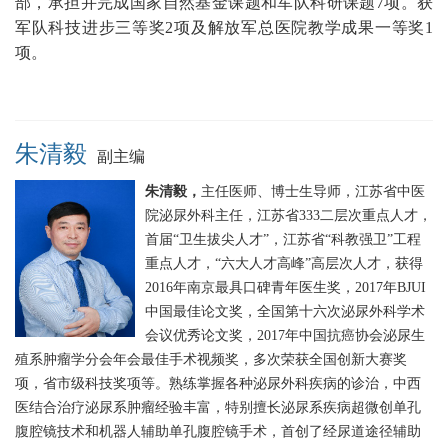
部，承担并完成国家自然基金课题和军队科研课题7项。获
军队科技进步三等奖2项及解放军总医院教学成果一等奖1
项。
朱清毅
副主编
朱清毅，
主任医师、博士生导师，江苏省中医
院泌尿外科主任，江苏省333二层次重点人才，
首届“卫生拔尖人才”，江苏省“科教强卫”工程
重点人才，“六大人才高峰”高层次人才，获得
2016年南京最具口碑青年医生奖，2017年BJUI
中国最佳论文奖，全国第十六次泌尿外科学术
会议优秀论文奖，2017年中国抗癌协会泌尿生
殖系肿瘤学分会年会最佳手术视频奖，多次荣获全国创新大赛奖
项，省市级科技奖项等。熟练掌握各种泌尿外科疾病的诊治，中西
医结合治疗泌尿系肿瘤经验丰富，特别擅长泌尿系疾病超微创单孔
腹腔镜技术和机器人辅助单孔腹腔镜手术，首创了经尿道途径辅助