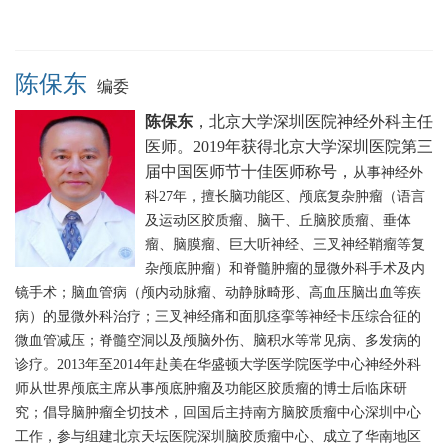
陈保东
编委
陈保东
，北京大学深圳医院神经外科主任
医师。2019
年获得北京大学深圳医院第三
届中国医师节十佳医师称号，
从事神经外
科27年，擅长脑功能区、颅底复杂肿瘤（语言
及运动区胶质瘤、脑干、丘脑胶质瘤、垂体
瘤、脑膜瘤、巨大听神经、三叉神经鞘瘤等复
杂颅底肿瘤）和脊髓肿瘤的显微外科手术及内
镜手术；脑血管病（颅内动脉瘤、动静脉畸形、高血压脑出血等疾
病）的显微外科治疗；三叉神经痛和面肌痉挛等神经卡压综合征的
微血管减压；脊髓空洞以及颅脑外伤、脑积水等常见病、多发病的
诊疗。2013年至2014年赴美在华盛顿大学医学院医学中心神经外科
师从世界颅底主席从事颅底肿瘤及功能区胶质瘤的博士后临床研
究；倡导脑肿瘤全切技术，回国后主持南方脑胶质瘤中心深圳中心
工作，参与组建北京天坛医院深圳脑胶质瘤中心、成立了华南地区