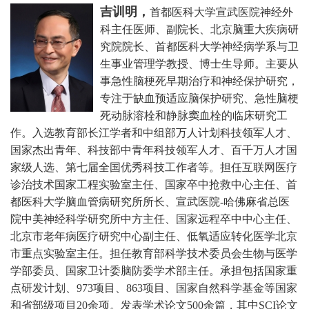
吉训明，
首都医科大学宣武医院神经外
科主任医师、副院长、北京脑重大疾病研
究院院长、首都医科大学神经病学系与卫
生事业管理学教授、博士生导师。主要从
事急性脑梗死早期治疗和神经保护研究，
专注于缺血预适应脑保护研究、急性脑梗
死动脉溶栓和静脉窦血栓的临床研究工
作。
入选教育部长江学者和中组部万人计划科技领军人才、
国家杰出青年、科技部中青年科技领军人才、百千万人才国
家级人选、第七届全国优秀科技工作者等。担任互联网医疗
诊治技术国家工程实验室主任、国家卒中抢救中心主任、首
都医科大学脑血管病研究所所长、宣武医院-哈佛麻省总医
院中美神经科学研究所中方主任、国家远程卒中中心主任、
北京市老年病医疗研究中心副主任、低氧适应转化医学北京
市重点实验室主任。担任教育部科学技术委员会生物与医学
学部委员、国家卫计委脑防委学术部主任。承担包括国家重
点研发计划、973项目、863项目、国家自然科学基金等国家
和省部级项目20余项。发表学术论文500余篇，其中SCI论文