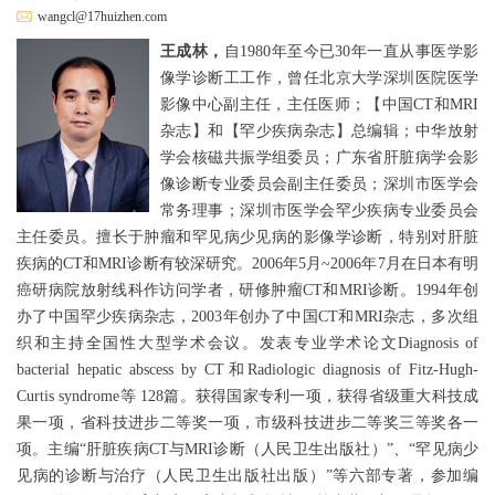
wangcl@17huizhen.com
王成林，
自1980年至今已30年一直从事医学影
像学诊断工工作，曾任北京大学深圳医院医学
影像中心副主任，主任医师；【中国CT和MRI
杂志】和【罕少疾病杂志】总编辑；中华放射
学会核磁共振学组委员；广东省肝脏病学会影
像诊断专业委员会副主任委员；深圳市医学会
常务理事；深圳市医学会罕少疾病专业委员会
主任委员。擅长于肿瘤和罕见病少见病的影像学诊断，特别对肝脏
疾病的CT和MRI诊断有较深研究。2006年5月~2006年7月在日本有明
癌研病院放射线科作访问学者，研修肿瘤CT和MRI诊断。1994年创
办了中国罕少疾病杂志，2003年创办了中国CT和MRI杂志，多次组
织和主持全国性大型学术会议。发表专业学术论文Diagnosis of
bacterial hepatic abscess by CT和Radiologic diagnosis of Fitz-Hugh-
Curtis syndrome等 128篇。获得国家专利一项，获得省级重大科技成
果一项，省科技进步二等奖一项，市级科技进步二等奖三等奖各一
项。主编“肝脏疾病CT与MRI诊断（人民卫生出版社）”、“罕见病少
见病的诊断与治疗（人民卫生出版社出版）”等六部专著，参加编