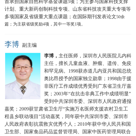
首承担国家自然科学基金课题
项；为主参与国家科技支撑
3
计划、重大新药创制科技专项、山东省科技攻关重大专项等
多项国家及省级重大重点课题
；在国际期刊发表论文
5
0
余
篇；为主获省级奖励
4
项，其中一等奖
1
项。
李博
副主编
李博，
主任医师，深圳市人民医院儿内科
主任，擅长
儿童血液、肿瘤、遗传、免疫
和罕见病。
1998获赤道几内亚共和国总统
奥比昂授予的国家独立勋章；1998由于援
非医疗工作成绩优秀受到广东省卫生厅嘉
奖；2003年“在抗击非典工作中成绩明显”
受到中共深圳市委、深圳市人民政府通报
嘉奖；2009获甘肃省卫生厅“实施万名医师支援农村卫生工
程县乡联动项目”活动嘉奖，同年获中共深圳市委、深圳市
人民政府表彰抗震救灾优秀个人；2010年获中华人民共和国
卫生部、国家食品药品监督管理局、国家中医药管理局联合