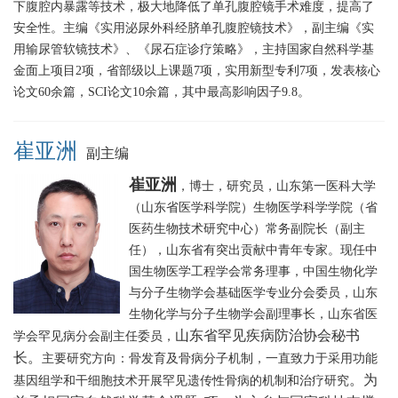
下腹腔内暴露等技术，极大地降低了单孔腹腔镜手术难度，提高了
安全性。主编《实用泌尿外科经脐单孔腹腔镜技术》，副主编《实
用输尿管软镜技术》、《尿石症诊疗策略》，主持国家自然科学基
金面上项目2项，省部级以上课题7项，实用新型专利7项，发表核心
论文60余篇，SCI论文10余篇，其中最高影响因子9.8。
崔亚洲
副主编
崔亚洲
，博士，研究员，山东第一医科大学
（山东省医学科学院）生物医学科学学院（省
医药生物技术研究中心）常务副院长（副主
任），山东省有突出贡献中青年专家。
现任中
国生物医学工程学会常务理事，中国生物化学
与分子生物学会基础医学专业分会委员，山东
生物化学与分子生物学会副理事长，山东省医
山东省罕见疾病防治协会秘书
学会罕见病分会副主任委员，
长
。
主要研究方向：骨发育及骨病分子机制，一直致力于采用功能
。为
基因组学和干细胞技术开展罕见遗传性骨病的机制和治疗研究