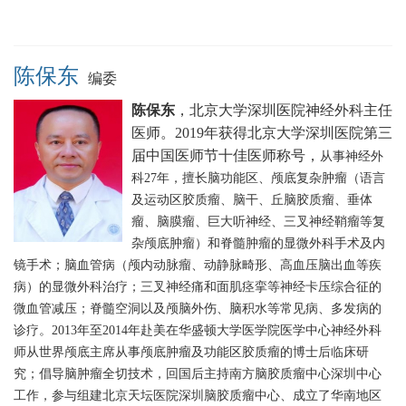
陈保东
编委
陈保东
，北京大学深圳医院神经外科主任
医师。2019
年获得北京大学深圳医院第三
届中国医师节十佳医师称号，
从事神经外
科27年，擅长脑功能区、颅底复杂肿瘤（语言
及运动区胶质瘤、脑干、丘脑胶质瘤、垂体
瘤、脑膜瘤、巨大听神经、三叉神经鞘瘤等复
杂颅底肿瘤）和脊髓肿瘤的显微外科手术及内
镜手术；脑血管病（颅内动脉瘤、动静脉畸形、高血压脑出血等疾
病）的显微外科治疗；三叉神经痛和面肌痉挛等神经卡压综合征的
微血管减压；脊髓空洞以及颅脑外伤、脑积水等常见病、多发病的
诊疗。2013年至2014年赴美在华盛顿大学医学院医学中心神经外科
师从世界颅底主席从事颅底肿瘤及功能区胶质瘤的博士后临床研
究；倡导脑肿瘤全切技术，回国后主持南方脑胶质瘤中心深圳中心
工作，参与组建北京天坛医院深圳脑胶质瘤中心、成立了华南地区