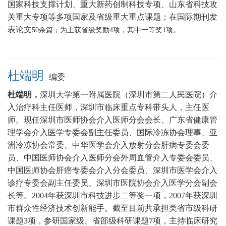
国家科技支撑计划、重大新药创制科技专项、山东省科技攻
关重大专项等多项国家及省级重大重点课题
；在国际期刊发
表论文
5
0
余篇；为主获省级奖励
4
项，其中一等奖
1
项。
杜端明
编委
杜端明，
深圳大学第一附属医院（深圳市第二人民医院）介
入治疗科主任医师，
深圳市临床重点专科带头人，主任医
师
。现任深圳市医师协会介入医师分会会长、广东省健康管
理学会介入医学专委会副主任委员、国际冷冻协会理事、亚
洲冷冻协会常委、中华医学会介入放射分会肝病专委会委
员、中国医师协会介入医师分会外周血管介入专委会委员、
中国医师协会肝癌专委会介入分会委员、深圳市医学会介入
诊疗专委会副主任委员、深圳市医院协会介入医学分会副会
长等。2004年获深圳市科技进步二等奖一项，2007年获深圳
市群众性经济技术创新能手。截至目前共承担类省市级科研
课题3项，参研国家级、省部级科研课题7项，主持临床研究