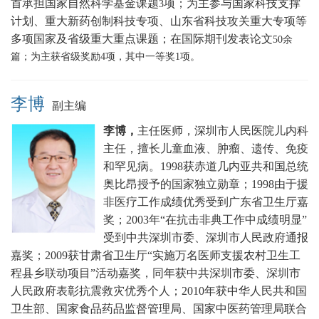
首承担国家自然科学基金课题
项；为主参与国家科技支撑
3
计划、重大新药创制科技专项、山东省科技攻关重大专项等
多项国家及省级重大重点课题
；在国际期刊发表论文
5
0
余
篇；为主获省级奖励
4
项，其中一等奖
1
项。
李博
副主编
李博，
主任医师，深圳市人民医院儿内科
主任，擅长
儿童血液、肿瘤、遗传、免疫
和罕见病。
1998获赤道几内亚共和国总统
奥比昂授予的国家独立勋章；1998由于援
非医疗工作成绩优秀受到广东省卫生厅嘉
奖；2003年“在抗击非典工作中成绩明显”
受到中共深圳市委、深圳市人民政府通报
嘉奖；2009获甘肃省卫生厅“实施万名医师支援农村卫生工
程县乡联动项目”活动嘉奖，同年获中共深圳市委、深圳市
人民政府表彰抗震救灾优秀个人；2010年获中华人民共和国
卫生部、国家食品药品监督管理局、国家中医药管理局联合