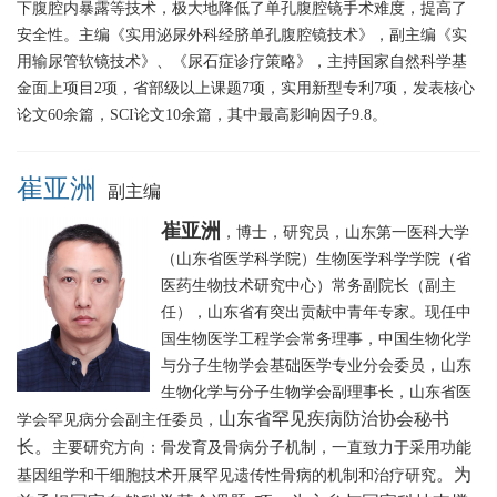
下腹腔内暴露等技术，极大地降低了单孔腹腔镜手术难度，提高了
安全性。主编《实用泌尿外科经脐单孔腹腔镜技术》，副主编《实
用输尿管软镜技术》、《尿石症诊疗策略》，主持国家自然科学基
金面上项目2项，省部级以上课题7项，实用新型专利7项，发表核心
论文60余篇，SCI论文10余篇，其中最高影响因子9.8。
崔亚洲
副主编
崔亚洲
，博士，研究员，山东第一医科大学
（山东省医学科学院）生物医学科学学院（省
医药生物技术研究中心）常务副院长（副主
任），山东省有突出贡献中青年专家。
现任中
国生物医学工程学会常务理事，中国生物化学
与分子生物学会基础医学专业分会委员，山东
生物化学与分子生物学会副理事长，山东省医
山东省罕见疾病防治协会秘书
学会罕见病分会副主任委员，
长
。
主要研究方向：骨发育及骨病分子机制，一直致力于采用功能
。为
基因组学和干细胞技术开展罕见遗传性骨病的机制和治疗研究