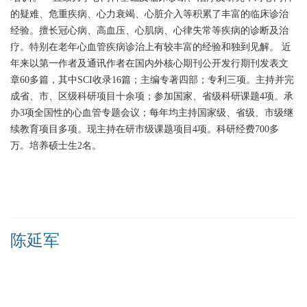
的疑难、危重疾病、心力衰竭、心脏介入等积累了丰富的临床诊治
经验。擅长冠心病、高血压、心肌病、心律失常等疾病的诊断及治
疗。特别在老年心血管疾病诊治上有较丰富的经验和独到见解。
近
年来以第一作者及通讯作者在国内外核心期刊公开发行期刊发表文
章60多篇，其中SCI收录16篇；主编专著四部；专利三项。主持并完
成省、市、区级科研项目十余项；参加国家、省级科研课题4项。承
办3项全国性的心血管专题会议；每年均主持国家级、省级、市级继
续教育项目多项。现主持在研市级课题项目4项。科研经费700多
万。培养硕士生2名。
陈延军