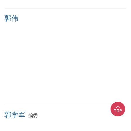
郭伟
郭学军
编委