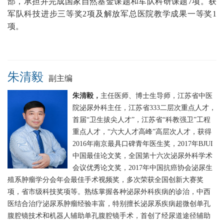
部，承担并完成国家自然基金课题和军队科研课题7项。获
军队科技进步三等奖2项及解放军总医院教学成果一等奖1
项。
朱清毅
副主编
朱清毅，
主任医师、博士生导师，江苏省中医
院泌尿外科主任，江苏省333二层次重点人才，
首届“卫生拔尖人才”，江苏省“科教强卫”工程
重点人才，“六大人才高峰”高层次人才，获得
2016年南京最具口碑青年医生奖，2017年BJUI
中国最佳论文奖，全国第十六次泌尿外科学术
会议优秀论文奖，2017年中国抗癌协会泌尿生
殖系肿瘤学分会年会最佳手术视频奖，多次荣获全国创新大赛奖
项，省市级科技奖项等。熟练掌握各种泌尿外科疾病的诊治，中西
医结合治疗泌尿系肿瘤经验丰富，特别擅长泌尿系疾病超微创单孔
腹腔镜技术和机器人辅助单孔腹腔镜手术，首创了经尿道途径辅助