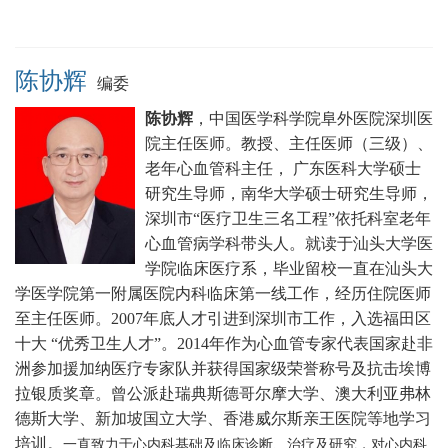
陈协辉
编委
陈协辉
，中国医学科学院阜外医院深圳医
院主任医师。
教授、主任医师（三级）、
老年心血管科主任， 广东医科大学硕士
研究生导师，南华大学硕士研究生导师，
深圳市“医疗卫生三名工程”依托科室老年
心血管病学科带头人。就读于汕头大学医
学院临床医疗系，毕业留校一直在汕头大
学医学院第一附属医院内科临床第一线工作，经历住院医师
至主任医师。2007年底人才引进到深圳市工作，入选福田区
十大 “优秀卫生人才”。2014年作为心血管专家代表国家赴非
洲参加援加纳医疗专家队并获得国家级荣誉称号及抗击埃博
拉银质奖章。曾公派赴瑞典斯德哥尔摩大学、澳大利亚弗林
德斯大学、新加坡国立大学、香港威尔斯亲王医院等地学习
培训。
一直致力于心内科基础及临床诊断、治疗及研究，对心内科