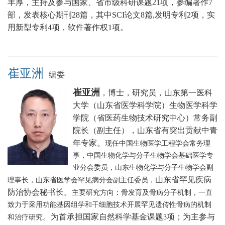
丰厚，主持及参与国家、省市级科研课题21项，参编著作7
部，发表核心期刊28篇，其中SCI论文8篇,发明专利2项，实
用新型专利4项，软件著作权1项。
崔亚洲
编委
崔亚洲
，博士，研究员，山东第一医科
大学（山东省医学科学院）生物医学科学
学院（省医药生物技术研究中心）常务副
院长（副主任），山东省有突出贡献中青
年专家。
现任中国生物医学工程学会常务理
事，中国生物化学与分子生物学会基础医学专
业分会委员，山东生物化学与分子生物学会副
山东省罕见疾病
理事长，山东省医学会罕见病分会副主任委员，
防治协会秘书长
。
主要研究方向：骨发育及骨病分子机制，一直
致力于采用功能基因组学和干细胞技术开展罕见遗传性骨病的机制
。为首承担国家自然科学基金课题
项；为主参与
和治疗研究
3