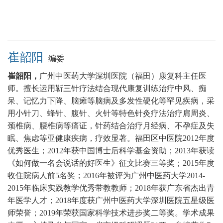
崔韶阳
编委
崔韶阳，
广州中医药大学深圳医院（福田）康复科
主任医
师。
擅长运用靳三针疗法结合现代康复训练治疗中风、痴
呆、记忆力下降、脑瘫等脑病及多发性硬化等罕见疾病，采
用小针刀、蜂针、腹针、火针等特色针灸疗法治疗肩周炎、
颈椎病、腰椎病等痛证，针药结合治疗月经病、不孕症及失
眠、焦虑等亚健康疾病，疗效显著。
福田区中医院2012年度
优秀医生；2012年获中国博士后科学基金资助；2013年获读
《如何做一名会说话的好医生》征文比赛三等奖；2015年度
收住院病人前5名奖；2016年被评为广州中医药大学2014-
2015年临床实践教学优秀带教教师；2018年获广东省杰出青
年医学人才；2018年度获广州中医药大学深圳医院五星级医
师荣誉；2019年荣获国家科学技术进步奖二等奖。学术成果