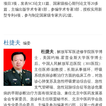
项目3项，发表SCI论文11篇、国家级核心期刊论文等20多
篇，主编出版学术专著1部，参编学术专著3部，授权实用新
型专利4项，参与制定国家级专家共识2篇。
杜捷夫
编委
杜捷夫
解放军军医进修学院医学博
，
士，美国约翰.霍普金斯大学医学博士
后。中国人民
解放军总医院（301医院）
主任医师/副教授，
长期从事循环、呼吸
系统疾病诊断治疗方面的临床工作，对急
诊心肺复苏及急性呼吸窘迫综合征、急性
支气管哮喘、急性冠脉综合征等急诊危重
病的早期诊断治疗方面有很深造诣。兼任
北京中医药发展基
金会专家委员、急诊科主任联盟秘书长
、北京中医药学会急
诊专业委员会委员。
主编及参与编著书15部，以第一作者或