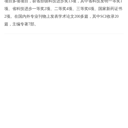
项目多项项目，获省部级科技进步奖13项，其中省科技发明一等奖1
项、省科技进步一等奖2项、二等奖4项、三等奖6项、国家新药证书
2项。在国内外专业刊物上发表学术论文200多篇，其中SCI收录20
篇，主编专著7部。