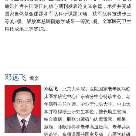
通讯作者在国际国内核心期刊发表论文50余篇
，承担并完成
国家自然基金课题和军队科研课题10项。获军队科技进步三
等奖2项、解放军总医院教学成果一等奖1项、
全军医药卫生
科技成果三等奖1项。
邓远飞
编委
邓远飞，
北京大学深圳医院
国家老年疾病临
床医学研究中心广东省分中心
特诊中心、老
年病科主任医师
。毕业于汕头大学、中山大
学并取得硕士研究生学位，
擅长脑血管病、
帕金森病、肌张力障碍与肉毒毒素、痴呆、
癫痫、睡眠障碍和老年高血压病、老年共病
等诊治。
多项课题获国家及省、市医学科研