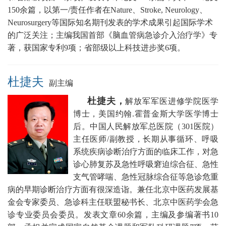
150余篇，以第一/责任作者在Nature、Stroke, Neurology、
Neurosurgery等国际知名期刊发表的学术成果引起国际学术
的广泛关注；主编我国首部《脑血管病急诊介入治疗学》专
著，获国家专利9项；省部级以上科技进步奖6项。
杜捷夫
副主编
杜捷夫，
解放军军医进修学院医学
博士，美国约翰.霍普金斯大学医学博士
后。
中国人民
解放军总医院（301医院）
主任医师/副教授，
长期从事循环、呼吸
系统疾病诊断治疗方面的临床工作，对急
诊心肺复苏及急性呼吸窘迫综合征、急性
支气管哮喘、急性冠脉综合征等急诊危重
病的早期诊断治疗方面有很深造诣。兼任
北京中医药发展基
金会专家委员、急诊科主任联盟秘书长
、北京中医药学会急
诊专业委员会委员。发表文章60余篇，主编及参编著书10