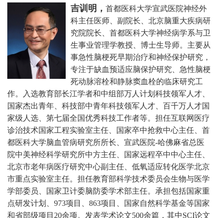
吉训明，
首都医科大学宣武医院神经外
科主任医师、副院长、北京脑重大疾病研
究院院长、首都医科大学神经病学系与卫
生事业管理学教授、博士生导师。主要从
事急性脑梗死早期治疗和神经保护研究，
专注于缺血预适应脑保护研究、急性脑梗
死动脉溶栓和静脉窦血栓的临床研究工
作。
入选教育部长江学者和中组部万人计划科技领军人才、
国家杰出青年、科技部中青年科技领军人才、百千万人才国
家级人选、第七届全国优秀科技工作者等。担任互联网医疗
诊治技术国家工程实验室主任、国家卒中抢救中心主任、首
都医科大学脑血管病研究所所长、宣武医院-哈佛麻省总医
院中美神经科学研究所中方主任、国家远程卒中中心主任、
北京市老年病医疗研究中心副主任、低氧适应转化医学北京
市重点实验室主任。担任教育部科学技术委员会生物与医学
学部委员、国家卫计委脑防委学术部主任。承担包括国家重
点研发计划、973项目、863项目、国家自然科学基金等国家
和省部级项目20余项。发表学术论文500余篇，其中SCI论文