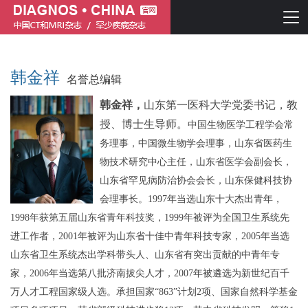
韩金祥
名誉总编辑
韩金祥，
山东第一医科大学党委书记
，
教
授、博士生导师。
中国生物医学工程学会常
务理事，
中国微生物学会理事，山东省医药生
物技术研究中心主任
，
山东
省
医学会副会长，
山东省罕见病防治协会会长，
山东保健科技协
简体中文
English
会理事
长。
1997年当选山东十大杰出青年，
1998年获第五届山东省青年科技奖，1999年被评为全国卫生系统先
进工作者，2001年被评为山东省十佳中青年科技专家，2005年当选
山东省卫生系统杰出学科带头人、山东省有突出贡献的中青年专
家，2006年当选第八批济南拔尖人才，2007年被遴选为新世纪百千
万人才工程国家级人选。承担国家“863”计划2项、国家自然科学基金