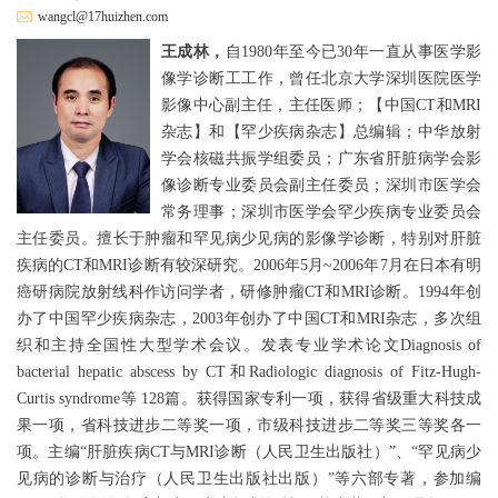
wangcl@17huizhen.com
王成林，
自1980年至今已30年一直从事医学影
像学诊断工工作，曾任北京大学深圳医院医学
影像中心副主任，主任医师；【中国CT和MRI
杂志】和【罕少疾病杂志】总编辑；中华放射
学会核磁共振学组委员；广东省肝脏病学会影
像诊断专业委员会副主任委员；深圳市医学会
常务理事；深圳市医学会罕少疾病专业委员会
主任委员。擅长于肿瘤和罕见病少见病的影像学诊断，特别对肝脏
疾病的CT和MRI诊断有较深研究。2006年5月~2006年7月在日本有明
癌研病院放射线科作访问学者，研修肿瘤CT和MRI诊断。1994年创
办了中国罕少疾病杂志，2003年创办了中国CT和MRI杂志，多次组
织和主持全国性大型学术会议。发表专业学术论文Diagnosis of
bacterial hepatic abscess by CT和Radiologic diagnosis of Fitz-Hugh-
Curtis syndrome等 128篇。获得国家专利一项，获得省级重大科技成
果一项，省科技进步二等奖一项，市级科技进步二等奖三等奖各一
项。主编“肝脏疾病CT与MRI诊断（人民卫生出版社）”、“罕见病少
见病的诊断与治疗（人民卫生出版社出版）”等六部专著，参加编