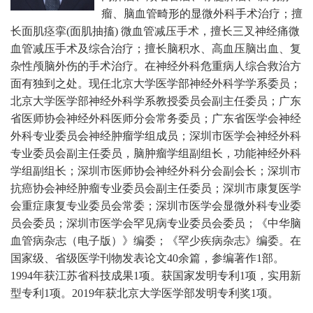
瘤、脑血管畸形的显微外科手术治疗；擅
长面肌痉挛(面肌抽搐) 微血管减压手术，擅长三叉神经痛微
血管减压手术及综合治疗；擅长脑积水、高血压脑出血、复
杂性颅脑外伤的手术治疗。在神经外科危重病人综合救治方
面有独到之处。现任北京大学医学部神经外科学学系委员；
北京大学医学部神经外科学系教授委员会副主任委员；广东
省医师协会神经外科医师分会常务委员；广东省医学会神经
外科专业委员会神经肿瘤学组成员；深圳市医学会神经外科
专业委员会副主任委员，脑肿瘤学组副组长，功能神经外科
学组副组长；深圳市医师协会神经外科分会副会长；深圳市
抗癌协会神经肿瘤专业委员会副主任委员；深圳市康复医学
会重症康复专业委员会常委；深圳市医学会显微外科专业委
员会委员；深圳市医学会罕见病专业委员会委员；《中华脑
血管病杂志（电子版）》编委；《罕少疾病杂志》编委。
在
国家级、省级医学刊物发表论文40余篇，参编著作1部。
1994年获江苏省科技成果1项。获国家发明专利1项，实用新
型专利1项。2019年获北京大学医学部发明专利奖1项。