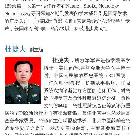
150余篇，以第一/责任作者在Nature、Stroke, Neurology、
Neurosurgery等国际知名期刊发表的学术成果引起国际学术
的广泛关注；主编我国首部《脑血管病急诊介入治疗学》专
著，获国家专利9项；省部级以上科技进步奖6项。
杜捷夫
副主编
杜捷夫，
解放军军医进修学院医学
博士，美国约翰.霍普金斯大学医学博士
后。
中国人民
解放军总医院（301医院）
主任医师/副教授，
长期从事循环、呼吸
系统疾病诊断治疗方面的临床工作，对急
诊心肺复苏及急性呼吸窘迫综合征、急性
支气管哮喘、急性冠脉综合征等急诊危重
病的早期诊断治疗方面有很深造诣。兼任
北京中医药发展基
金会专家委员、急诊科主任联盟秘书长
、北京中医药学会急
诊专业委员会委员。发表文章60余篇，主编及参编著书10