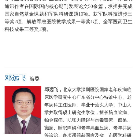
通讯作者在国际国内核心期刊发表论文50余篇
，承担并完成
国家自然基金课题和军队科研课题10项。获军队科技进步三
等奖2项、解放军总医院教学成果一等奖1项、
全军医药卫生
科技成果三等奖1项。
邓远飞
编委
邓远飞，
北京大学深圳医院
国家老年疾病临
床医学研究中心广东省分中心
特诊中心、老
年病科主任医师
。毕业于汕头大学、中山大
学并取得硕士研究生学位，
擅长脑血管病、
帕金森病、肌张力障碍与肉毒毒素、痴呆、
癫痫、睡眠障碍和老年高血压病、老年共病
等诊治。
多项课题获国家及省、市医学科研