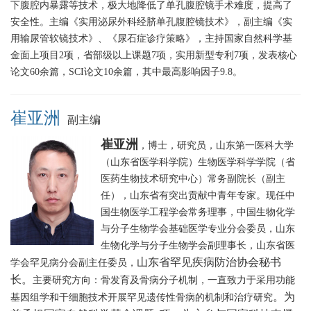
下腹腔内暴露等技术，极大地降低了单孔腹腔镜手术难度，提高了
安全性。主编《实用泌尿外科经脐单孔腹腔镜技术》，副主编《实
用输尿管软镜技术》、《尿石症诊疗策略》，主持国家自然科学基
金面上项目2项，省部级以上课题7项，实用新型专利7项，发表核心
论文60余篇，SCI论文10余篇，其中最高影响因子9.8。
崔亚洲
副主编
崔亚洲
，博士，研究员，山东第一医科大学
（山东省医学科学院）生物医学科学学院（省
医药生物技术研究中心）常务副院长（副主
任），山东省有突出贡献中青年专家。
现任中
国生物医学工程学会常务理事，中国生物化学
与分子生物学会基础医学专业分会委员，山东
生物化学与分子生物学会副理事长，山东省医
山东省罕见疾病防治协会秘书
学会罕见病分会副主任委员，
长
。
主要研究方向：骨发育及骨病分子机制，一直致力于采用功能
。为
基因组学和干细胞技术开展罕见遗传性骨病的机制和治疗研究