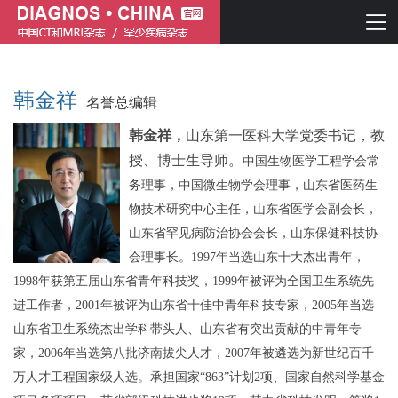
韩金祥
名誉总编辑
韩金祥，
山东第一医科大学党委书记
，
教
授、博士生导师。
中国生物医学工程学会常
务理事，
中国微生物学会理事，山东省医药生
物技术研究中心主任
，
山东
省
医学会副会长，
山东省罕见病防治协会会长，
山东保健科技协
简体中文
English
会理事
长。
1997年当选山东十大杰出青年，
1998年获第五届山东省青年科技奖，1999年被评为全国卫生系统先
进工作者，2001年被评为山东省十佳中青年科技专家，2005年当选
山东省卫生系统杰出学科带头人、山东省有突出贡献的中青年专
家，2006年当选第八批济南拔尖人才，2007年被遴选为新世纪百千
万人才工程国家级人选。承担国家“863”计划2项、国家自然科学基金