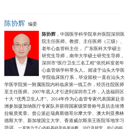
陈协辉
编委
陈协辉
，中国医学科学院阜外医院深圳医
院主任医师。
教授、主任医师（三级）、
老年心血管科主任， 广东医科大学硕士
研究生导师，南华大学硕士研究生导师，
深圳市“医疗卫生三名工程”依托科室老年
心血管病学科带头人。就读于汕头大学医
学院临床医疗系，毕业留校一直在汕头大
学医学院第一附属医院内科临床第一线工作，经历住院医师
至主任医师。2007年底人才引进到深圳市工作，入选福田区
十大 “优秀卫生人才”。2014年作为心血管专家代表国家赴非
洲参加援加纳医疗专家队并获得国家级荣誉称号及抗击埃博
拉银质奖章。曾公派赴瑞典斯德哥尔摩大学、澳大利亚弗林
德斯大学、新加坡国立大学、香港威尔斯亲王医院等地学习
培训。
一直致力于心内科基础及临床诊断、治疗及研究，对心内科