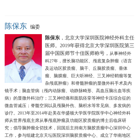
陈保东
编委
陈保东
，北京大学深圳医院神经外科主任
医师。2019
年获得北京大学深圳医院第三
届中国医师节十佳医师称号，
从事神经外
科27年，擅长脑功能区、颅底复杂肿瘤（语言
及运动区胶质瘤、脑干、丘脑胶质瘤、垂体
瘤、脑膜瘤、巨大听神经、三叉神经鞘瘤等复
杂颅底肿瘤）和脊髓肿瘤的显微外科手术及内
镜手术；脑血管病（颅内动脉瘤、动静脉畸形、高血压脑出血等疾
病）的显微外科治疗；三叉神经痛和面肌痉挛等神经卡压综合征的
微血管减压；脊髓空洞以及颅脑外伤、脑积水等常见病、多发病的
诊疗。2013年至2014年赴美在华盛顿大学医学院医学中心神经外科
师从世界颅底主席从事颅底肿瘤及功能区胶质瘤的博士后临床研
究；倡导脑肿瘤全切技术，回国后主持南方脑胶质瘤中心深圳中心
工作，参与组建北京天坛医院深圳脑胶质瘤中心、成立了华南地区