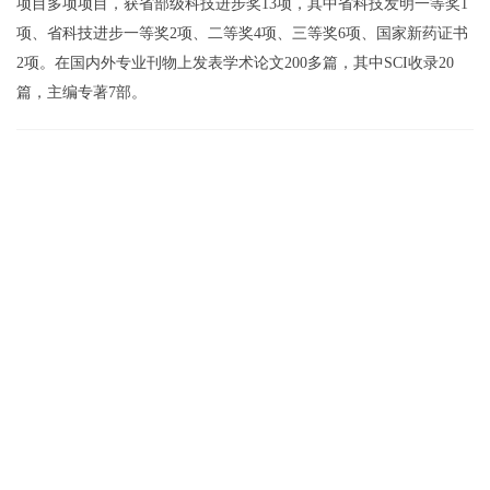
项目多项项目，获省部级科技进步奖13项，其中省科技发明一等奖1
项、省科技进步一等奖2项、二等奖4项、三等奖6项、国家新药证书
2项。在国内外专业刊物上发表学术论文200多篇，其中SCI收录20
篇，主编专著7部。