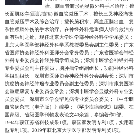
瘤、脑血管畸形的显微外科手术治疗；擅
长面肌痉挛(面肌抽搐) 微血管减压手术，擅长三叉神经痛微
血管减压手术及综合治疗；擅长脑积水、高血压脑出血、复
杂性颅脑外伤的手术治疗。在神经外科危重病人综合救治方
面有独到之处。现任北京大学医学部神经外科学学系委员；
北京大学医学部神经外科学系教授委员会副主任委员；广东
省医师协会神经外科医师分会常务委员；广东省医学会神经
外科专业委员会神经肿瘤学组成员；深圳市医学会神经外科
专业委员会副主任委员，脑肿瘤学组副组长，功能神经外科
学组副组长；深圳市医师协会神经外科分会副会长；深圳市
抗癌协会神经肿瘤专业委员会副主任委员；深圳市康复医学
会重症康复专业委员会常委；深圳市医学会显微外科专业委
员会委员；深圳市医学会罕见病专业委员会委员；《中华脑
血管病杂志（电子版）》编委；《罕少疾病杂志》编委。
在
国家级、省级医学刊物发表论文40余篇，参编著作1部。
1994年获江苏省科技成果1项。获国家发明专利1项，实用新
型专利1项。2019年获北京大学医学部发明专利奖1项。