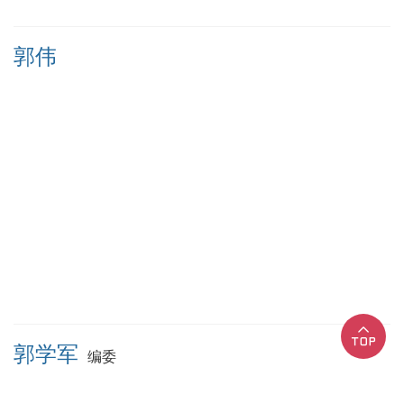
郭伟
郭学军
编委