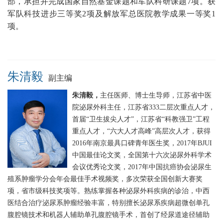
部，承担并完成国家自然基金课题和军队科研课题7项。获
军队科技进步三等奖2项及解放军总医院教学成果一等奖1
项。
朱清毅
副主编
朱清毅，
主任医师、博士生导师，江苏省中医
院泌尿外科主任，江苏省333二层次重点人才，
首届“卫生拔尖人才”，江苏省“科教强卫”工程
重点人才，“六大人才高峰”高层次人才，获得
2016年南京最具口碑青年医生奖，2017年BJUI
中国最佳论文奖，全国第十六次泌尿外科学术
会议优秀论文奖，2017年中国抗癌协会泌尿生
殖系肿瘤学分会年会最佳手术视频奖，多次荣获全国创新大赛奖
项，省市级科技奖项等。熟练掌握各种泌尿外科疾病的诊治，中西
医结合治疗泌尿系肿瘤经验丰富，特别擅长泌尿系疾病超微创单孔
腹腔镜技术和机器人辅助单孔腹腔镜手术，首创了经尿道途径辅助