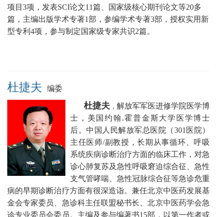
项目3项，发表SCI论文11篇、国家级核心期刊论文等20多
篇，主编出版学术专著1部，参编学术专著3部，授权实用新
型专利4项，参与制定国家级专家共识2篇。
杜捷夫
编委
杜捷夫
解放军军医进修学院医学博
，
士，美国约翰.霍普金斯大学医学博士
后。中国人民
解放军总医院（301医院）
主任医师/副教授，
长期从事循环、呼吸
系统疾病诊断治疗方面的临床工作，对急
诊心肺复苏及急性呼吸窘迫综合征、急性
支气管哮喘、急性冠脉综合征等急诊危重
病的早期诊断治疗方面有很深造诣。兼任
北京中医药发展基
金会专家委员、急诊科主任联盟秘书长
、北京中医药学会急
诊专业委员会委员。
主编及参与编著书15部，以第一作者或