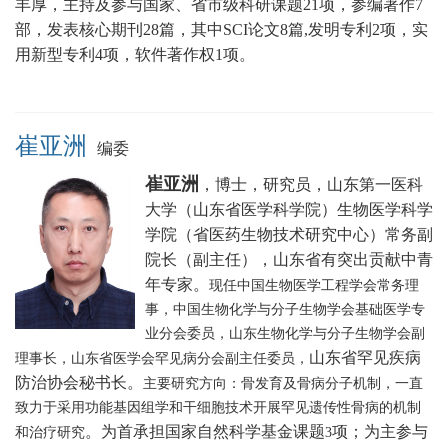
丰厚，主持及参与国家、省市级科研课题21项，参编著作7
部，发表核心期刊28篇，其中SCI论文8篇,发明专利2项，实
用新型专利4项，软件著作权1项。
崔亚洲
编委
崔亚洲
，博士，研究员，山东第一医科
大学（山东省医学科学院）生物医学科学
学院（省医药生物技术研究中心）常务副
院长（副主任），山东省有突出贡献中青
年专家。
现任中国生物医学工程学会常务理
事，中国生物化学与分子生物学会基础医学专
业分会委员，山东生物化学与分子生物学会副
山东省罕见疾病
理事长，山东省医学会罕见病分会副主任委员，
防治协会秘书长
。
主要研究方向：骨发育及骨病分子机制，一直
致力于采用功能基因组学和干细胞技术开展罕见遗传性骨病的机制
。为首承担国家自然科学基金课题
项；为主参与
和治疗研究
3