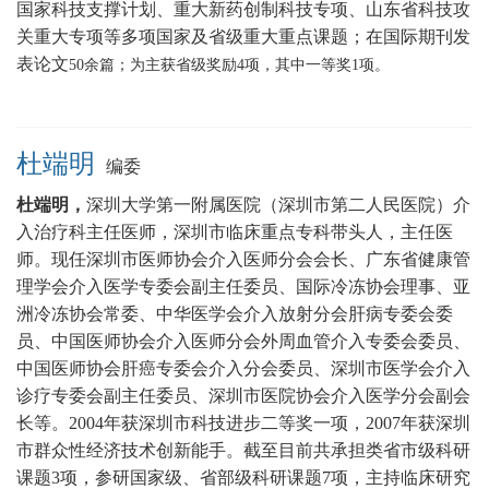
国家科技支撑计划、重大新药创制科技专项、山东省科技攻
关重大专项等多项国家及省级重大重点课题
；在国际期刊发
表论文
5
0
余篇；为主获省级奖励
4
项，其中一等奖
1
项。
杜端明
编委
杜端明，
深圳大学第一附属医院（深圳市第二人民医院）介
入治疗科主任医师，
深圳市临床重点专科带头人，主任医
师
。现任深圳市医师协会介入医师分会会长、广东省健康管
理学会介入医学专委会副主任委员、国际冷冻协会理事、亚
洲冷冻协会常委、中华医学会介入放射分会肝病专委会委
员、中国医师协会介入医师分会外周血管介入专委会委员、
中国医师协会肝癌专委会介入分会委员、深圳市医学会介入
诊疗专委会副主任委员、深圳市医院协会介入医学分会副会
长等。2004年获深圳市科技进步二等奖一项，2007年获深圳
市群众性经济技术创新能手。截至目前共承担类省市级科研
课题3项，参研国家级、省部级科研课题7项，主持临床研究