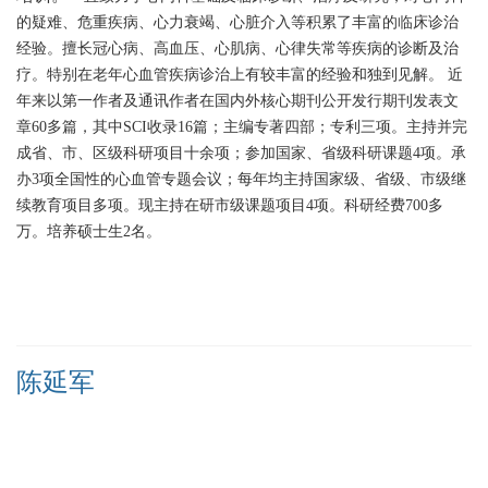
的疑难、危重疾病、心力衰竭、心脏介入等积累了丰富的临床诊治
经验。擅长冠心病、高血压、心肌病、心律失常等疾病的诊断及治
疗。特别在老年心血管疾病诊治上有较丰富的经验和独到见解。
近
年来以第一作者及通讯作者在国内外核心期刊公开发行期刊发表文
章60多篇，其中SCI收录16篇；主编专著四部；专利三项。主持并完
成省、市、区级科研项目十余项；参加国家、省级科研课题4项。承
办3项全国性的心血管专题会议；每年均主持国家级、省级、市级继
续教育项目多项。现主持在研市级课题项目4项。科研经费700多
万。培养硕士生2名。
陈延军