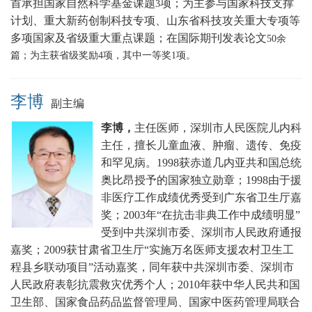
首承担国家自然科学基金课题
项；为主参与国家科技支撑
3
计划、重大新药创制科技专项、山东省科技攻关重大专项等
多项国家及省级重大重点课题
；在国际期刊发表论文
5
0
余
篇；为主获省级奖励
4
项，其中一等奖
1
项。
李博
副主编
李博，
主任医师，深圳市人民医院儿内科
主任，擅长
儿童血液、肿瘤、遗传、免疫
和罕见病。
1998获赤道几内亚共和国总统
奥比昂授予的国家独立勋章；1998由于援
非医疗工作成绩优秀受到广东省卫生厅嘉
奖；2003年“在抗击非典工作中成绩明显”
受到中共深圳市委、深圳市人民政府通报
嘉奖；2009获甘肃省卫生厅“实施万名医师支援农村卫生工
程县乡联动项目”活动嘉奖，同年获中共深圳市委、深圳市
人民政府表彰抗震救灾优秀个人；2010年获中华人民共和国
卫生部、国家食品药品监督管理局、国家中医药管理局联合