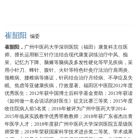
崔韶阳
编委
崔韶阳，
广州中医药大学深圳医院（福田）康复科
主任医
师。
擅长运用靳三针疗法结合现代康复训练治疗中风、痴
呆、记忆力下降、脑瘫等脑病及多发性硬化等罕见疾病，采
用小针刀、蜂针、腹针、火针等特色针灸疗法治疗肩周炎、
颈椎病、腰椎病等痛证，针药结合治疗月经病、不孕症及失
眠、焦虑等亚健康疾病，疗效显著。
福田区中医院2012年度
优秀医生；2012年获中国博士后科学基金资助；2013年获读
《如何做一名会说话的好医生》征文比赛三等奖；2015年度
收住院病人前5名奖；2016年被评为广州中医药大学2014-
2015年临床实践教学优秀带教教师；2018年获广东省杰出青
年医学人才；2018年度获广州中医药大学深圳医院五星级医
师荣誉；2019年荣获国家科学技术进步奖二等奖。学术成果