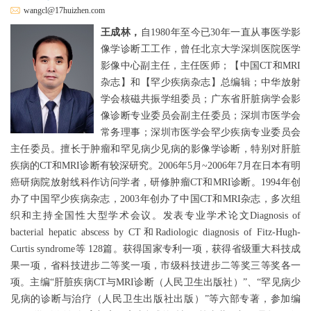
wangcl@17huizhen.com
王成林，
自1980年至今已30年一直从事医学影
像学诊断工工作，曾任北京大学深圳医院医学
影像中心副主任，主任医师；【中国CT和MRI
杂志】和【罕少疾病杂志】总编辑；中华放射
学会核磁共振学组委员；广东省肝脏病学会影
像诊断专业委员会副主任委员；深圳市医学会
常务理事；深圳市医学会罕少疾病专业委员会
主任委员。擅长于肿瘤和罕见病少见病的影像学诊断，特别对肝脏
疾病的CT和MRI诊断有较深研究。2006年5月~2006年7月在日本有明
癌研病院放射线科作访问学者，研修肿瘤CT和MRI诊断。1994年创
办了中国罕少疾病杂志，2003年创办了中国CT和MRI杂志，多次组
织和主持全国性大型学术会议。发表专业学术论文Diagnosis of
bacterial hepatic abscess by CT和Radiologic diagnosis of Fitz-Hugh-
Curtis syndrome等 128篇。获得国家专利一项，获得省级重大科技成
果一项，省科技进步二等奖一项，市级科技进步二等奖三等奖各一
项。主编“肝脏疾病CT与MRI诊断（人民卫生出版社）”、“罕见病少
见病的诊断与治疗（人民卫生出版社出版）”等六部专著，参加编