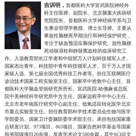
吉训明，
首都医科大学宣武医院神经外
科主任医师、副院长、北京脑重大疾病研
究院院长、首都医科大学神经病学系与卫
生事业管理学教授、博士生导师。主要从
事急性脑梗死早期治疗和神经保护研究，
专注于缺血预适应脑保护研究、急性脑梗
死动脉溶栓和静脉窦血栓的临床研究工
作。
入选教育部长江学者和中组部万人计划科技领军人才、
国家杰出青年、科技部中青年科技领军人才、百千万人才国
家级人选、第七届全国优秀科技工作者等。担任互联网医疗
诊治技术国家工程实验室主任、国家卒中抢救中心主任、首
都医科大学脑血管病研究所所长、宣武医院-哈佛麻省总医
院中美神经科学研究所中方主任、国家远程卒中中心主任、
北京市老年病医疗研究中心副主任、低氧适应转化医学北京
市重点实验室主任。担任教育部科学技术委员会生物与医学
学部委员、国家卫计委脑防委学术部主任。承担包括国家重
点研发计划、973项目、863项目、国家自然科学基金等国家
和省部级项目20余项。发表学术论文500余篇，其中SCI论文