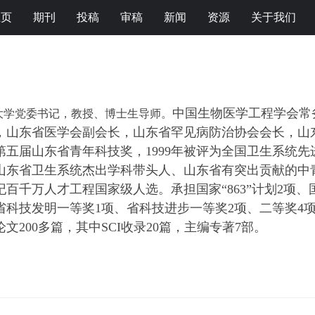
主页
期刊
投稿
审稿
新闻
资源
关于我们
中国生物医学工程学会常
大学党委书记
，
教授、博士生导师。
，
山东
省
医学会副会长，
山东省罕见病防治协会会长，
山
获第五届山东省青年科技奖，1999年被评为全国卫生系统先
选山东省卫生系统杰出学科带头人、山东省有突出贡献的中
世纪百千万人才工程国家级人选。承担国家“863”计划2
省科技发明一等奖1项、省科技进步一等奖2项、二等奖4
文200多篇，其中SCI收录20篇，主编专著7部。