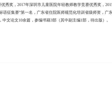
优秀奖，2017年深圳市儿童医院年轻教师教学竞赛优秀奖，2015
甲标语征集赛”第一名，广东省住院医师规范化培训省级师资，广
3篇，中文论文10余篇，参编书籍3部（其中副主编1部，待出版）。