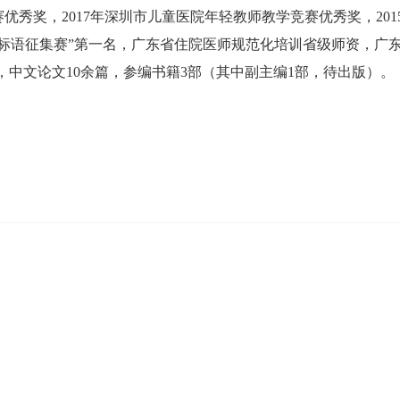
优秀奖，2017年深圳市儿童医院年轻教师教学竞赛优秀奖，2015
甲标语征集赛”第一名，广东省住院医师规范化培训省级师资，广
3篇，中文论文10余篇，参编书籍3部（其中副主编1部，待出版）。