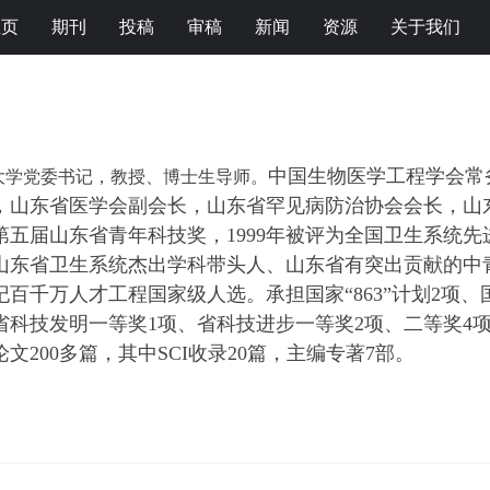
主页
期刊
投稿
审稿
新闻
资源
关于我们
中国生物医学工程学会常
大学党委书记
，
教授、博士生导师。
，
山东
省
医学会副会长，
山东省罕见病防治协会会长，
山
获第五届山东省青年科技奖，1999年被评为全国卫生系统先
选山东省卫生系统杰出学科带头人、山东省有突出贡献的中
世纪百千万人才工程国家级人选。承担国家“863”计划2
省科技发明一等奖1项、省科技进步一等奖2项、二等奖4
文200多篇，其中SCI收录20篇，主编专著7部。