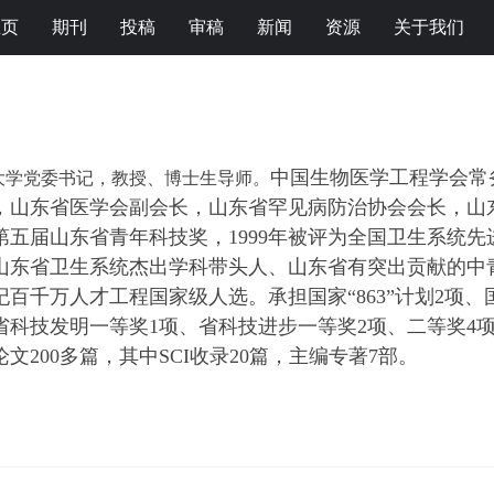
主页
期刊
投稿
审稿
新闻
资源
关于我们
中国生物医学工程学会常
大学党委书记
，
教授、博士生导师。
，
山东
省
医学会副会长，
山东省罕见病防治协会会长，
山
获第五届山东省青年科技奖，1999年被评为全国卫生系统先
选山东省卫生系统杰出学科带头人、山东省有突出贡献的中
世纪百千万人才工程国家级人选。承担国家“863”计划2
省科技发明一等奖1项、省科技进步一等奖2项、二等奖4
文200多篇，其中SCI收录20篇，主编专著7部。