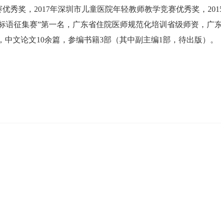
优秀奖，2017年深圳市儿童医院年轻教师教学竞赛优秀奖，2015
甲标语征集赛”第一名，广东省住院医师规范化培训省级师资，广
3篇，中文论文10余篇，参编书籍3部（其中副主编1部，待出版）。