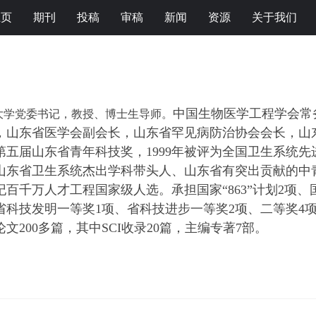
主页
期刊
投稿
审稿
新闻
资源
关于我们
中国生物医学工程学会常
大学党委书记
，
教授、博士生导师。
，
山东
省
医学会副会长，
山东省罕见病防治协会会长，
山
获第五届山东省青年科技奖，1999年被评为全国卫生系统先
选山东省卫生系统杰出学科带头人、山东省有突出贡献的中
世纪百千万人才工程国家级人选。承担国家“863”计划2
省科技发明一等奖1项、省科技进步一等奖2项、二等奖4
文200多篇，其中SCI收录20篇，主编专著7部。