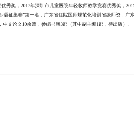
优秀奖，2017年深圳市儿童医院年轻教师教学竞赛优秀奖，2015
甲标语征集赛”第一名，广东省住院医师规范化培训省级师资，广
3篇，中文论文10余篇，参编书籍3部（其中副主编1部，待出版）。