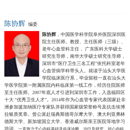
陈协辉
编委
陈协辉
，中国医学科学院阜外医院深圳医
院主任医师。
教授、主任医师（三级）、
老年心血管科主任， 广东医科大学硕士
研究生导师，南华大学硕士研究生导师，
深圳市“医疗卫生三名工程”依托科室老年
心血管病学科带头人。就读于汕头大学医
学院临床医疗系，毕业留校一直在汕头大
学医学院第一附属医院内科临床第一线工作，经历住院医师
至主任医师。2007年底人才引进到深圳市工作，入选福田区
十大 “优秀卫生人才”。2014年作为心血管专家代表国家赴非
洲参加援加纳医疗专家队并获得国家级荣誉称号及抗击埃博
拉银质奖章。曾公派赴瑞典斯德哥尔摩大学、澳大利亚弗林
德斯大学、新加坡国立大学、香港威尔斯亲王医院等地学习
培训。
一直致力于心内科基础及临床诊断、治疗及研究，对心内科