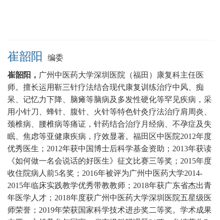
崔韶阳
编委
崔韶阳，
广州中医药大学深圳医院（福田）康复科
主任医
师。
擅长运用靳三针疗法结合现代康复训练治疗中风、痴
呆、记忆力下降、脑瘫等脑病及多发性硬化等罕见疾病，采
用小针刀、蜂针、腹针、火针等特色针灸疗法治疗肩周炎、
颈椎病、腰椎病等痛证，针药结合治疗月经病、不孕症及失
眠、焦虑等亚健康疾病，疗效显著。
福田区中医院2012年度
优秀医生；2012年获中国博士后科学基金资助；2013年获读
《如何做一名会说话的好医生》征文比赛三等奖；2015年度
收住院病人前5名奖；2016年被评为广州中医药大学2014-
2015年临床实践教学优秀带教教师；2018年获广东省杰出青
年医学人才；2018年度获广州中医药大学深圳医院五星级医
师荣誉；2019年荣获国家科学技术进步奖二等奖。学术成果