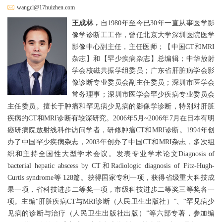
wangcl@17huizhen.com
王成林，
自1980年至今已30年一直从事医学影
像学诊断工工作，曾任北京大学深圳医院医学
影像中心副主任，主任医师；【中国CT和MRI
杂志】和【罕少疾病杂志】总编辑；中华放射
学会核磁共振学组委员；广东省肝脏病学会影
像诊断专业委员会副主任委员；深圳市医学会
常务理事；深圳市医学会罕少疾病专业委员会
主任委员。擅长于肿瘤和罕见病少见病的影像学诊断，特别对肝脏
疾病的CT和MRI诊断有较深研究。2006年5月~2006年7月在日本有明
癌研病院放射线科作访问学者，研修肿瘤CT和MRI诊断。1994年创
办了中国罕少疾病杂志，2003年创办了中国CT和MRI杂志，多次组
织和主持全国性大型学术会议。发表专业学术论文Diagnosis of
bacterial hepatic abscess by CT和Radiologic diagnosis of Fitz-Hugh-
Curtis syndrome等 128篇。获得国家专利一项，获得省级重大科技成
果一项，省科技进步二等奖一项，市级科技进步二等奖三等奖各一
项。主编“肝脏疾病CT与MRI诊断（人民卫生出版社）”、“罕见病少
见病的诊断与治疗（人民卫生出版社出版）”等六部专著，参加编