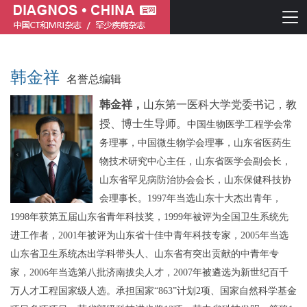
韩金祥
名誉总编辑
韩金祥，
山东第一医科大学党委书记
，
教
授、博士生导师。
中国生物医学工程学会常
务理事，
中国微生物学会理事，山东省医药生
物技术研究中心主任
，
山东
省
医学会副会长，
山东省罕见病防治协会会长，
山东保健科技协
简体中文
English
会理事
长。
1997年当选山东十大杰出青年，
1998年获第五届山东省青年科技奖，1999年被评为全国卫生系统先
进工作者，2001年被评为山东省十佳中青年科技专家，2005年当选
山东省卫生系统杰出学科带头人、山东省有突出贡献的中青年专
家，2006年当选第八批济南拔尖人才，2007年被遴选为新世纪百千
万人才工程国家级人选。承担国家“863”计划2项、国家自然科学基金