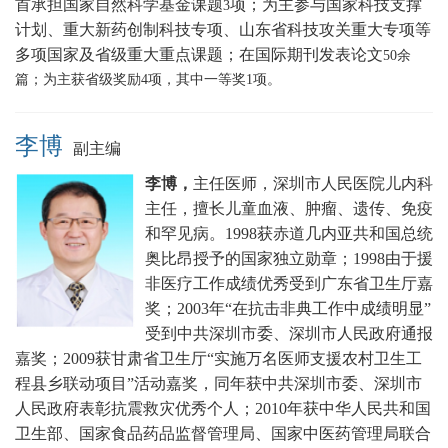
首承担国家自然科学基金课题
项；为主参与国家科技支撑
3
计划、重大新药创制科技专项、山东省科技攻关重大专项等
多项国家及省级重大重点课题
；在国际期刊发表论文
5
0
余
篇；为主获省级奖励
4
项，其中一等奖
1
项。
李博
副主编
李博，
主任医师，深圳市人民医院儿内科
主任，擅长
儿童血液、肿瘤、遗传、免疫
和罕见病。
1998获赤道几内亚共和国总统
奥比昂授予的国家独立勋章；1998由于援
非医疗工作成绩优秀受到广东省卫生厅嘉
奖；2003年“在抗击非典工作中成绩明显”
受到中共深圳市委、深圳市人民政府通报
嘉奖；2009获甘肃省卫生厅“实施万名医师支援农村卫生工
程县乡联动项目”活动嘉奖，同年获中共深圳市委、深圳市
人民政府表彰抗震救灾优秀个人；2010年获中华人民共和国
卫生部、国家食品药品监督管理局、国家中医药管理局联合