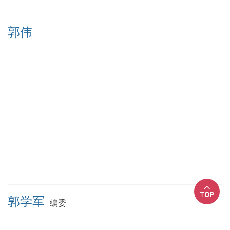
郭伟
郭学军
编委