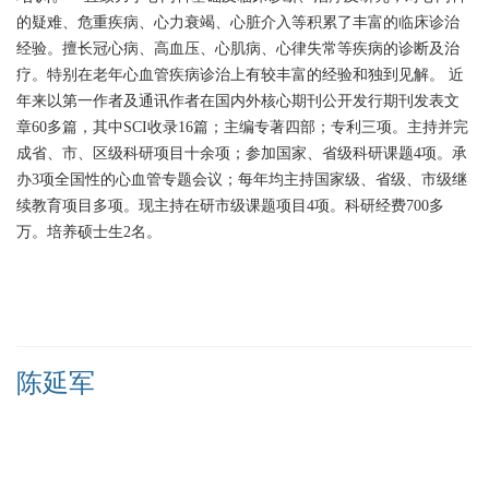
的疑难、危重疾病、心力衰竭、心脏介入等积累了丰富的临床诊治
经验。擅长冠心病、高血压、心肌病、心律失常等疾病的诊断及治
疗。特别在老年心血管疾病诊治上有较丰富的经验和独到见解。
近
年来以第一作者及通讯作者在国内外核心期刊公开发行期刊发表文
章60多篇，其中SCI收录16篇；主编专著四部；专利三项。主持并完
成省、市、区级科研项目十余项；参加国家、省级科研课题4项。承
办3项全国性的心血管专题会议；每年均主持国家级、省级、市级继
续教育项目多项。现主持在研市级课题项目4项。科研经费700多
万。培养硕士生2名。
陈延军