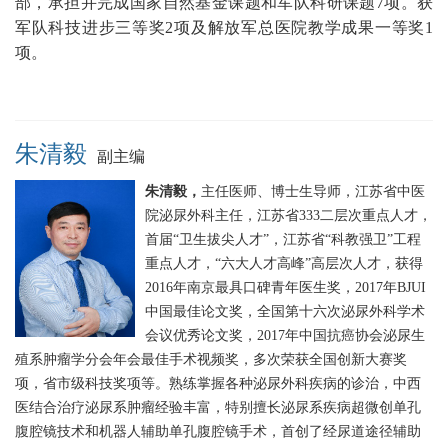
部，承担并完成国家自然基金课题和军队科研课题7项。获
军队科技进步三等奖2项及解放军总医院教学成果一等奖1
项。
朱清毅
副主编
朱清毅，
主任医师、博士生导师，江苏省中医
院泌尿外科主任，江苏省333二层次重点人才，
首届“卫生拔尖人才”，江苏省“科教强卫”工程
重点人才，“六大人才高峰”高层次人才，获得
2016年南京最具口碑青年医生奖，2017年BJUI
中国最佳论文奖，全国第十六次泌尿外科学术
会议优秀论文奖，2017年中国抗癌协会泌尿生
殖系肿瘤学分会年会最佳手术视频奖，多次荣获全国创新大赛奖
项，省市级科技奖项等。熟练掌握各种泌尿外科疾病的诊治，中西
医结合治疗泌尿系肿瘤经验丰富，特别擅长泌尿系疾病超微创单孔
腹腔镜技术和机器人辅助单孔腹腔镜手术，首创了经尿道途径辅助