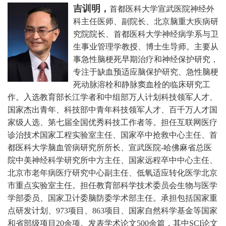
吉训明，
首都医科大学宣武医院神经外
科主任医师、副院长、北京脑重大疾病研
究院院长、首都医科大学神经病学系与卫
生事业管理学教授、博士生导师。主要从
事急性脑梗死早期治疗和神经保护研究，
专注于缺血预适应脑保护研究、急性脑梗
死动脉溶栓和静脉窦血栓的临床研究工
作。
入选教育部长江学者和中组部万人计划科技领军人才、
国家杰出青年、科技部中青年科技领军人才、百千万人才国
家级人选、第七届全国优秀科技工作者等。担任互联网医疗
诊治技术国家工程实验室主任、国家卒中抢救中心主任、首
都医科大学脑血管病研究所所长、宣武医院-哈佛麻省总医
院中美神经科学研究所中方主任、国家远程卒中中心主任、
北京市老年病医疗研究中心副主任、低氧适应转化医学北京
市重点实验室主任。担任教育部科学技术委员会生物与医学
学部委员、国家卫计委脑防委学术部主任。承担包括国家重
点研发计划、973项目、863项目、国家自然科学基金等国家
和省部级项目20余项。发表学术论文500余篇，其中SCI论文