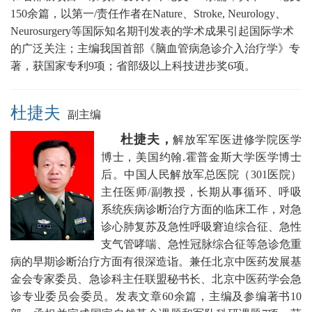
150余篇，以第一/责任作者在Nature、Stroke, Neurology、
Neurosurgery等国际知名期刊发表的学术成果引起国际学术
的广泛关注；主编我国首部《脑血管病急诊介入治疗学》专
著，获国家专利9项；省部级以上科技进步奖6项。
杜捷夫
副主编
杜捷夫，
解放军军医进修学院医学
博士，美国约翰.霍普金斯大学医学博士
后。
中国人民
解放军总医院（301医院）
主任医师/副教授，
长期从事循环、呼吸
系统疾病诊断治疗方面的临床工作，对急
诊心肺复苏及急性呼吸窘迫综合征、急性
支气管哮喘、急性冠脉综合征等急诊危重
病的早期诊断治疗方面有很深造诣。兼任
北京中医药发展基
金会专家委员、急诊科主任联盟秘书长
、北京中医药学会急
诊专业委员会委员。发表文章60余篇，主编及参编著书10