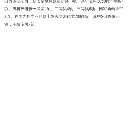
项目多项项目，获省部级科技进步奖13项，其中省科技发明一等奖1
项、省科技进步一等奖2项、二等奖4项、三等奖6项、国家新药证书
2项。在国内外专业刊物上发表学术论文200多篇，其中SCI收录20
篇，主编专著7部。