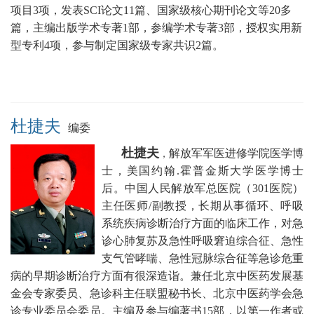
项目3项，发表SCI论文11篇、国家级核心期刊论文等20多
篇，主编出版学术专著1部，参编学术专著3部，授权实用新
型专利4项，参与制定国家级专家共识2篇。
杜捷夫
编委
杜捷夫
解放军军医进修学院医学博
，
士，美国约翰.霍普金斯大学医学博士
后。中国人民
解放军总医院（301医院）
主任医师/副教授，
长期从事循环、呼吸
系统疾病诊断治疗方面的临床工作，对急
诊心肺复苏及急性呼吸窘迫综合征、急性
支气管哮喘、急性冠脉综合征等急诊危重
病的早期诊断治疗方面有很深造诣。兼任
北京中医药发展基
金会专家委员、急诊科主任联盟秘书长
、北京中医药学会急
诊专业委员会委员。
主编及参与编著书15部，以第一作者或