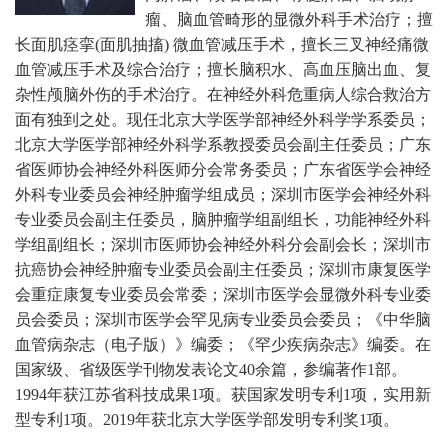
瘤、脑血管畸形的显微外科手术治疗；擅
长面肌痉挛(面肌抽搐) 微血管减压手术，擅长三叉神经痛微
血管减压手术及综合治疗；擅长脑积水、高血压脑出血、复
杂性颅脑外伤的手术治疗。在神经外科危重病人综合救治方
面有独到之处。现任北京大学医学部神经外科学学系委员；
北京大学医学部神经外科学系教授委员会副主任委员；广东
省医师协会神经外科医师分会常务委员；广东省医学会神经
外科专业委员会神经肿瘤学组成员；深圳市医学会神经外科
专业委员会副主任委员，脑肿瘤学组副组长，功能神经外科
学组副组长；深圳市医师协会神经外科分会副会长；深圳市
抗癌协会神经肿瘤专业委员会副主任委员；深圳市康复医学
会重症康复专业委员会常委；深圳市医学会显微外科专业委
员会委员；深圳市医学会罕见病专业委员会委员；《中华脑
血管病杂志（电子版）》编委；《罕少疾病杂志》编委。
在
国家级、省级医学刊物发表论文40余篇，参编著作1部。
1994年获江苏省科技成果1项。获国家发明专利1项，实用新
型专利1项。2019年获北京大学医学部发明专利奖1项。