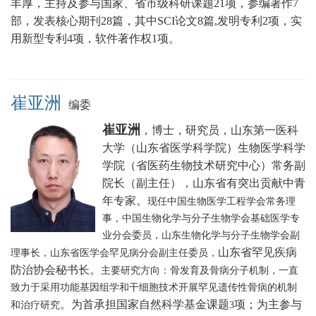
丰厚，主持及参与国家、省市级科研课题21项，参编著作7
部，发表核心期刊28篇，其中SCI论文8篇,发明专利2项，实
用新型专利4项，软件著作权1项。
崔亚洲
编委
崔亚洲
，博士，研究员，山东第一医科
大学（山东省医学科学院）生物医学科学
学院（省医药生物技术研究中心）常务副
院长（副主任），山东省有突出贡献中青
年专家。
现任中国生物医学工程学会常务理
事，中国生物化学与分子生物学会基础医学专
业分会委员，山东生物化学与分子生物学会副
山东省罕见疾病
理事长，山东省医学会罕见病分会副主任委员，
防治协会秘书长
。
主要研究方向：骨发育及骨病分子机制，一直
致力于采用功能基因组学和干细胞技术开展罕见遗传性骨病的机制
。为首承担国家自然科学基金课题
项；为主参与
和治疗研究
3