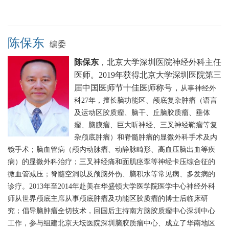
陈保东
编委
陈保东
，北京大学深圳医院神经外科主任
医师。2019
年获得北京大学深圳医院第三
届中国医师节十佳医师称号，
从事神经外
科27年，擅长脑功能区、颅底复杂肿瘤（语言
及运动区胶质瘤、脑干、丘脑胶质瘤、垂体
瘤、脑膜瘤、巨大听神经、三叉神经鞘瘤等复
杂颅底肿瘤）和脊髓肿瘤的显微外科手术及内
镜手术；脑血管病（颅内动脉瘤、动静脉畸形、高血压脑出血等疾
病）的显微外科治疗；三叉神经痛和面肌痉挛等神经卡压综合征的
微血管减压；脊髓空洞以及颅脑外伤、脑积水等常见病、多发病的
诊疗。2013年至2014年赴美在华盛顿大学医学院医学中心神经外科
师从世界颅底主席从事颅底肿瘤及功能区胶质瘤的博士后临床研
究；倡导脑肿瘤全切技术，回国后主持南方脑胶质瘤中心深圳中心
工作，参与组建北京天坛医院深圳脑胶质瘤中心、成立了华南地区