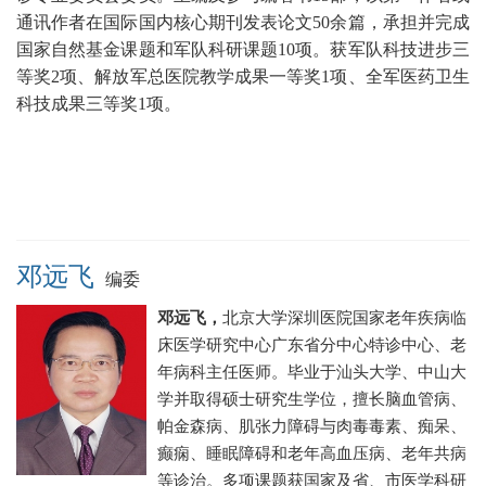
通讯作者在国际国内核心期刊发表论文50余篇
，承担并完成
国家自然基金课题和军队科研课题10项。获军队科技进步三
等奖2项、解放军总医院教学成果一等奖1项、
全军医药卫生
科技成果三等奖1项。
邓远飞
编委
邓远飞，
北京大学深圳医院
国家老年疾病临
床医学研究中心广东省分中心
特诊中心、老
年病科主任医师
。毕业于汕头大学、中山大
学并取得硕士研究生学位，
擅长脑血管病、
帕金森病、肌张力障碍与肉毒毒素、痴呆、
癫痫、睡眠障碍和老年高血压病、老年共病
等诊治。
多项课题获国家及省、市医学科研