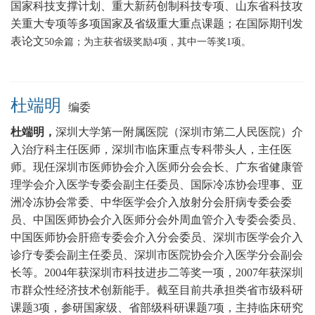
国家科技支撑计划、重大新药创制科技专项、山东省科技攻
关重大专项等多项国家及省级重大重点课题
；在国际期刊发
表论文
5
0
余篇；为主获省级奖励
4
项，其中一等奖
1
项。
杜端明
编委
杜端明，
深圳大学第一附属医院（深圳市第二人民医院）介
入治疗科主任医师，
深圳市临床重点专科带头人，主任医
师
。现任深圳市医师协会介入医师分会会长、广东省健康管
理学会介入医学专委会副主任委员、国际冷冻协会理事、亚
洲冷冻协会常委、中华医学会介入放射分会肝病专委会委
员、中国医师协会介入医师分会外周血管介入专委会委员、
中国医师协会肝癌专委会介入分会委员、深圳市医学会介入
诊疗专委会副主任委员、深圳市医院协会介入医学分会副会
长等。2004年获深圳市科技进步二等奖一项，2007年获深圳
市群众性经济技术创新能手。截至目前共承担类省市级科研
课题3项，参研国家级、省部级科研课题7项，主持临床研究